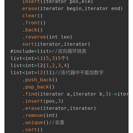
insert
(
iterator pos
,
ele
)
erase
(
iterator begin
,
iterator end
)
者
clear
(
)
.
front
(
)
我
.
back
(
)
.
reverve
(
int len
)
的
我
sort
(
iterator
,
iterator
)
 #include
<
list
>
//双向循环链表
博
的
我
 list
<
int
>
l1
(
5
,
3
)
5
个
3
 list
<
int
>
l2
{
1
,
2
,
3
,
4
}
客
论
的
我
 list
<
int
>
l2
(
l1
)
//迭代器中不能加数字
.
push_back
(
)
坛
圈
的
我
.
pop_back
(
)
.
find
(
iterator a
,
iterator b
,
3
)
-
>
itera
子
直
的
我
.
insert
(
pos
,
3
)
.
erase
(
iterator
,
iterator
)
我
播
活
的
.
remove
(
int
)
.
unique
(
)
//去重
我
动
关
的
.
sort
(
)