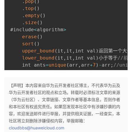
.
pop
(
)
.
top
(
)
.
empty
(
)
.
size
(
)
 #include
<
algorithm
>
erase
(
)
sort
(
)
upper_bound
(
it
,
it
,
int val
)
返回第一个大于等
lower_bound
(
it
,
it
,
int val
)
小于等于
//前
     int ants
=
unique
(
arr
,
arr
+
7
)
-
arr
;
//un
【声明】本内容来自华为云开发者社区博主，不代表华为云及
华为云开发者社区的观点和立场。转载时必须标注文章的来源
（华为云社区）、文章链接、文章作者等基本信息，否则作者
和本社区有权追究责任。如果您发现本社区中有涉嫌抄袭的内
容，欢迎发送邮件进行举报，并提供相关证据，一经查实，本
社区将立刻删除涉嫌侵权内容，举报邮箱：
cloudbbs@huaweicloud.com