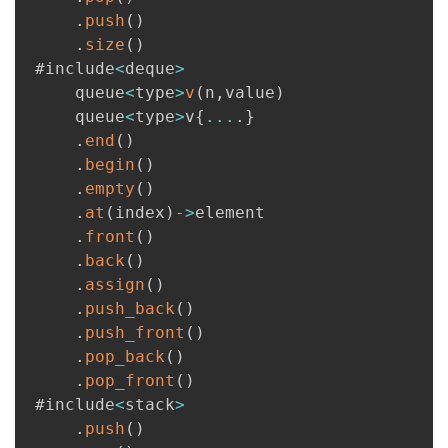
持
建
证
实
的
.
push
(
)
.
size
(
)
议
验
收
 #include
<
deque
>
     queue
<
type
>
v
(
n
,
value
)
藏
     queue
<
type
>
v
{
...
.
}
.
end
(
)
.
begin
(
)
.
empty
(
)
.
at
(
index
)
-
>
element

.
front
(
)
.
back
(
)
.
assign
(
)
.
push_back
(
)
.
push_front
(
)
.
pop_back
(
)
.
pop_front
(
)
 #include
<
stack
>
.
push
(
)