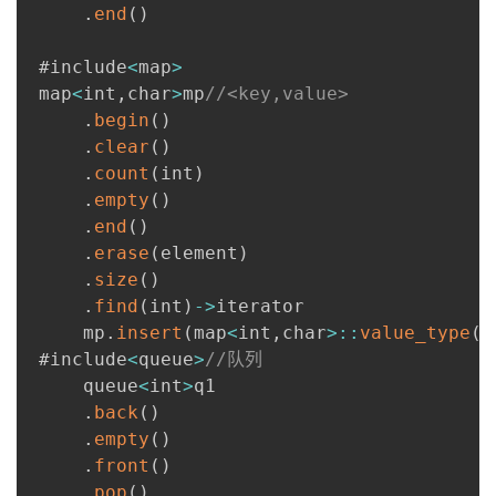
.
end
(
)
我
注
的
开
 #include
<
map
>
的
Programs
发
 map
<
int
,
char
>
mp
//<key,value>
.
begin
(
)
支
者
.
clear
(
)
.
count
(
int
)
持
学
.
empty
(
)
.
end
(
)
我
堂
.
erase
(
element
)
.
size
(
)
的
我
我
.
find
(
int
)
-
>
iterator

     mp
.
insert
(
map
<
int
,
char
>
:
:
value_type
(
5
技
的
的
我
 #include
<
queue
>
//队列
     queue
<
int
>
q1

术
云
课
的
我
.
back
(
)
.
empty
(
)
支
声
程
认
的
我
.
front
(
)
.
pop
(
)