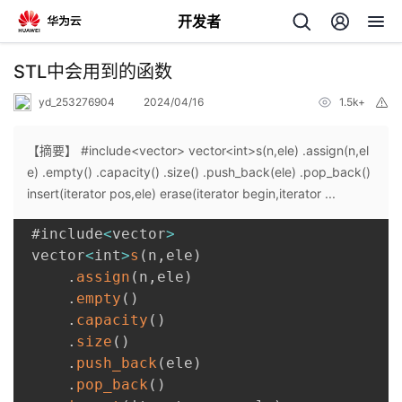
开发者
返
STL中会用到的函数
回
yd_253276904
2024/04/16
1.5k+
举
报
【摘要】 #include<vector> vector<int>s(n,ele) .assign(n,el
e) .empty() .capacity() .size() .push_back(ele) .pop_back()
insert(iterator pos,ele) erase(iterator begin,iterator ...
个
 #include
<
vector
>
 vector
<
int
>
s
(
n
,
ele
)
我
人
.
assign
(
n
,
ele
)
.
empty
(
)
的
主
.
capacity
(
)
.
size
(
)
开
页
.
push_back
(
ele
)
.
pop_back
(
)
发