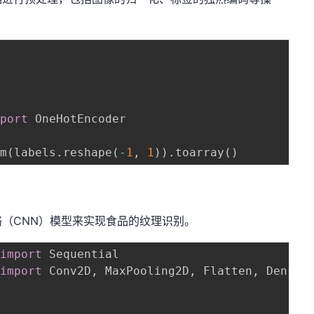
mport
 OneHotEncoder

rm
(
labels
.
reshape
(
-
1
,
1
)
)
.
toarray
(
)
（CNN）模型来实现食品的纹理识别。
 
import
 
import
 Conv2D
,
 MaxPooling2D
,
 Flatten
,
 Dense
