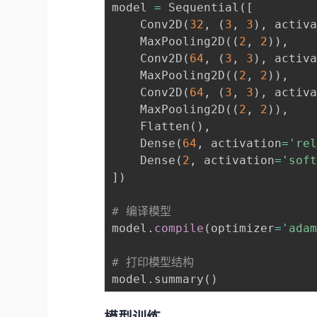
model 
=
 Sequential
(
[
    Conv2D
(
32
,
(
3
,
3
)
,
 activ
    MaxPooling2D
(
(
2
,
2
)
)
,
    Conv2D
(
64
,
(
3
,
3
)
,
 activ
    MaxPooling2D
(
(
2
,
2
)
)
,
    Conv2D
(
64
,
(
3
,
3
)
,
 activ
    MaxPooling2D
(
(
2
,
2
)
)
,
    Flatten
(
)
,
    Dense
(
64
,
 activation
=
're
    Dense
(
2
,
 activation
=
'sof
]
)
# 编译模型
model
.
compile
(
optimizer
=
'ada
# 打印模型结构
model
.
summary
(
)