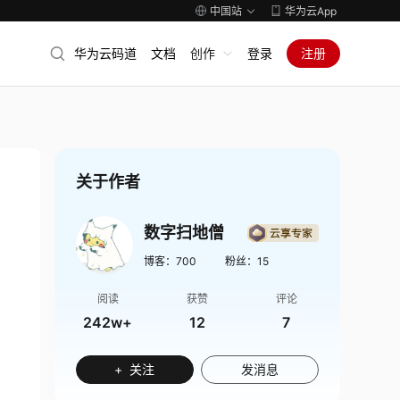
中国站
华为云App
华为云码道
文档
创作
登录
注册
关于作者
数字扫地僧
博客：
700
粉丝：
15
阅读
获赞
评论
242w+
12
7
+ 关注
发消息