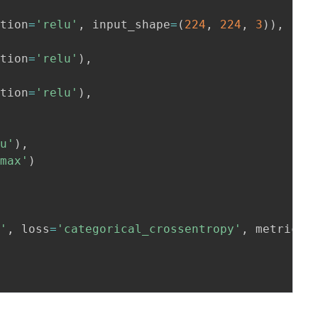
ation
=
'relu'
,
 input_shape
=
(
224
,
224
,
3
)
)
,
ation
=
'relu'
)
,
ation
=
'relu'
)
,
lu'
)
,
tmax'
)
m'
,
 loss
=
'categorical_crossentropy'
,
 metrics
=