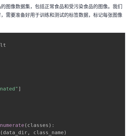
品的图像数据集，包括正常食品和受污染食品的图像。我们
时，需要准备好用于训练和测试的标签数据，标记每张图像
inated"
]
enumerate
(
classes
)
:
n
(
data_dir
,
 class_name
)