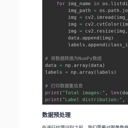
for
 img_name 
in
 os
.
listd
        img_path 
=
 os
.
path
.
j
        img 
=
 cv2
.
imread
(
img
        img 
=
 cv2
.
cvtColor
(
i
        img 
=
 cv2
.
resize
(
img
        data
.
append
(
img
)
        labels
.
append
(
class_
# 将数据转换为NumPy数组
data 
=
 np
.
array
(
data
)
labels 
=
 np
.
array
(
labels
)
# 打印数据集信息
print
(
"Total images:"
,
len
(
d
print
(
"Label distribution:"
,
数据预处理
在进行纹理识别之前，我们需要对图像数