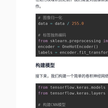
作。
# 图像归一化
data 
=
 data 
/
255.0
# 标签独热编码
from
 sklearn
.
preprocessing 
i
encoder 
=
 OneHotEncoder
(
)
labels 
=
 encoder
.
fit_transfo
构建模型
接下来，我们构建一个简单的卷积神经网络
from
 tensorflow
.
keras
.
models
from
 tensorflow
.
keras
.
layers
# 构建CNN模型