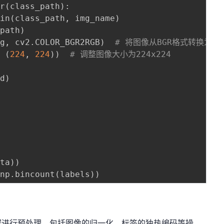
ir
(
class_path
)
:
oin
(
class_path
,
 img_name
)
_path
)
mg
,
 cv2
.
COLOR_BGR2RGB
)
# 将图像从BGR格式转换为RG
,
(
224
,
224
)
)
# 调整图像大小为224x224
id
)
ata
)
)
 np
.
bincount
(
labels
)
)
据进行预处理，包括图像的归一化、标签的独热编码等操