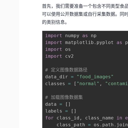
首先，我们需要准备一个包含不同类型食
可以使用公开数据集或自行采集数据。同
的类别信息。
import
 numpy 
as
import
 matplotlib
.
pyplot 
as
import
import
 cv2

# 定义图像数据路径
data_dir 
=
"food_images"
classes 
=
[
"normal"
,
"contam
# 加载图像数据集
data 
=
[
]
labels 
=
[
]
for
 class_id
,
 class_name 
in
    class_path 
=
 os
.
path
.
joi