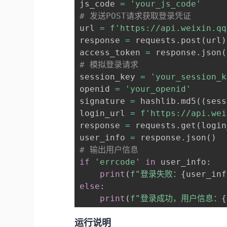
js_code 
=
'your_js_code'
# 发送POST请求获取登录凭证
url 
=
f'https://api.weixin.qq
response 
=
 requests
.
post
(
url
)
access_token 
=
 response
.
json
(
# 模拟登录请求
session_key 
=
'your_session_k
openid 
=
'your_openid'
signature 
=
 hashlib
.
md5
(
(
sess
login_url 
=
f'https://api.wei
response 
=
 requests
.
get
(
login
user_info 
=
 response
.
json
(
)
# 输出用户信息
if
'errcode'
in
 user_info
:
print
(
f"登录失败：
{
user_inf
else
:
print
(
f"登录成功，用户信息：
{
运行说明