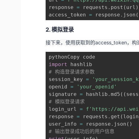
response 
=
 requests
.
post
(
url
)
access_token 
=
 response
.
json
(
2. 模拟登录
接下来，使用获取到的access_toke
import
# 构造登录请求参数
session_key 
=
'your_session_k
openid 
=
'your_openid'
signature 
=
 hashlib
.
md5
(
(
sess
# 模拟登录请求
login_url 
=
f'https://api.wei
response 
=
 requests
.
get
(
login
user_info 
=
 response
.
json
(
)
# 输出登录成功后的用户信息
print
(
user_info
)