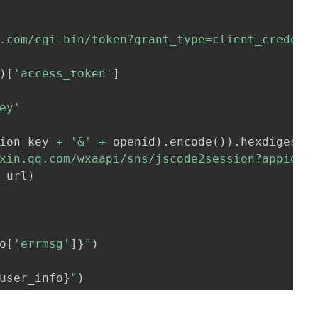
.com/cgi-bin/token?grant_type=client_credent
)
[
'access_token'
]
ey'
ion_key 
+
'&'
+
 openid
)
.
encode
(
)
)
.
hexdigest
(
xin.qq.com/wxaapi/sns/jscode2session?appid=
{
_url
)
o
[
'errmsg'
]
}
"
)
user_info
}
"
)