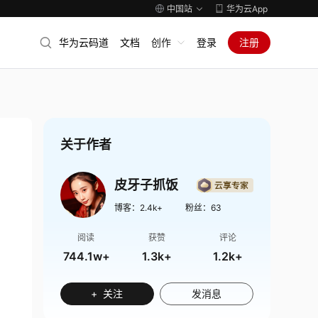
中国站
华为云App
华为云码道
文档
创作
登录
注册
关于作者
皮牙子抓饭
博客：
2.4k+
粉丝：
63
阅读
获赞
评论
744.1w+
1.3k+
1.2k+
+ 关注
发消息