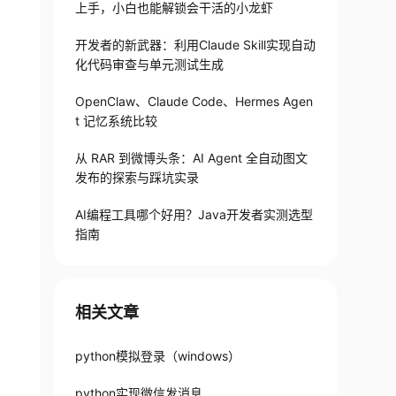
上手，小白也能解锁会干活的小龙虾
开发者的新武器：利用Claude Skill实现自动
化代码审查与单元测试生成
OpenClaw、Claude Code、Hermes Agen
t 记忆系统比较
从 RAR 到微博头条：AI Agent 全自动图文
发布的探索与踩坑实录
AI编程工具哪个好用？Java开发者实测选型
指南
相关文章
python模拟登录（windows）
python实现微信发消息
ial&appid=
{
appid
}
&secret=
{
appsecret
}
'