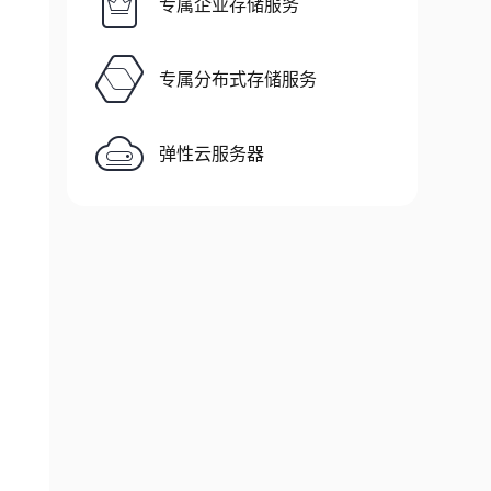
专属企业存储服务
ial&appid=
{
appid
}
&secret=
{
appsecret
}
'
专属分布式存储服务
弹性云服务器
)
appid
}
&secret=
{
appsecret
}
&js_code=
{
js_code
}
&g