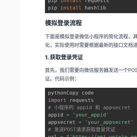
pip 
install
 requests

pip 
install
 hashlib
模拟登录流程
下面是模拟登录微信小程序的简化流程，
化，实际使用时需要根据最新的接口文档
1. 获取登录凭证
首先，我们需要向微信服务器发送一个POST请
证。代码示例：
import
# 小程序的 appid 和 appsecret
appid 
=
'your_appid'
appsecret 
=
'your_appsecret'
# 发送POST请求获取登录凭证
url 
=
f'https://api.weixin.qq