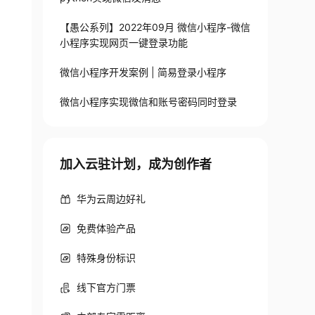
【愚公系列】2022年09月 微信小程序-微信
小程序实现网页一键登录功能
微信小程序开发案例 | 简易登录小程序
微信小程序实现微信和账号密码同时登录
加入云驻计划，成为创作者
华为云周边好礼
)
免费体验产品
appid
}
&secret=
{
appsecret
}
&js_code=
{
js_code
}
&g
特殊身份标识
线下官方门票