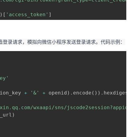
)
[
'access_token'
]
n，构造登录请求，模拟向微信小程序发送登录请求。代码示例：
ey'
ion_key 
+
'&'
+
 openid
)
.
encode
(
)
)
.
hexdigest
(
xin.qq.com/wxaapi/sns/jscode2session?appid=
{
_url
)