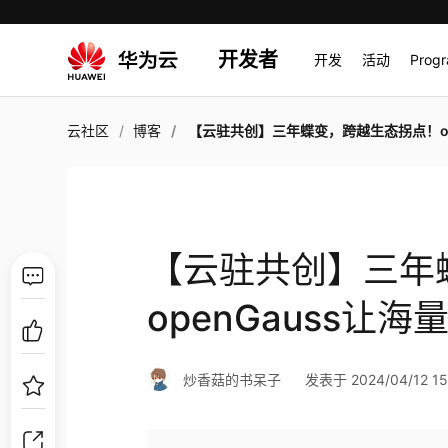
开发者
开发
活动
Prog
云社区
博客
【云驻共创】三年蝶变，跨越生态拐点！openGauss让海量数据与开源社区并
【云驻共创】三年
openGauss
炒香菇的书呆子
发表于 2024/04/12 15