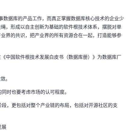
在从事数据库的产品工作，而真正掌握数据库核心技术的企业少
股绳，形成以自主创新为基础的软件根技术体系，摆脱对单
产业界的共识，把产业界的所有资源合在一起，打造能够参
在《中国软件根技术发展白皮书（数据库册）》为数据库厂
收敛。
新的同时也要考虑市场的认可程度。
发阶段，更包括对整个产业链的布局，包括对开源社区的支
发展