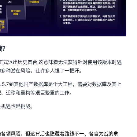
战
？
.7正式退出历史舞台
,
这意味着无法获得针对使用该版本时遇
的
多种潜在风险
，
让许多人捏了一把汗
。
L5.7到其他国产数据库
是个大工程，
需要对数据库及其上
配、迁移和重构等艰巨繁重的工作。
是机遇也是
挑战
。
雄各领风
骚
，
但这背后也隐藏着路线不一、各自为战的危