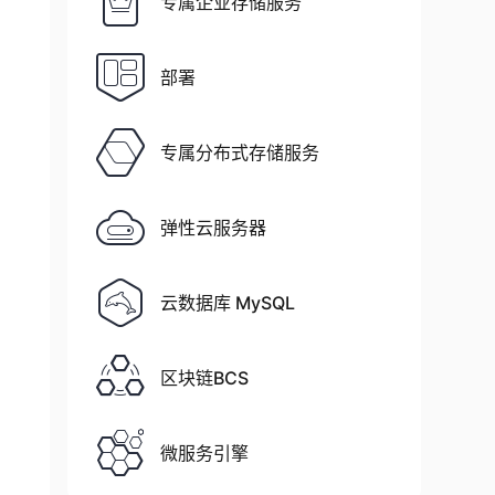
专属企业存储服务
部署
专属分布式存储服务
弹性云服务器
云数据库 MySQL
区块链BCS
微服务引擎