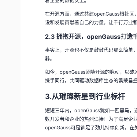
着企业的数据安全。
在开源方面，通过共建openGauss根
设和发展贡献着自己的力量，让千行万业
2.3 拥抱开源，openGauss
事实上
，开源
也
不仅是敲敲代码那么简单
器
。
如今，openGauss紧随开源的脉动，
携手同行，共同驱动数据库生态的繁荣昌
3.
从璀璨新星到行业标杆
短短三年内
，
openGauss犹如一匹黑
数开发者和企业的热烈追捧！为了满足企
openGauss
可是铆足了劲
儿持续创新，在