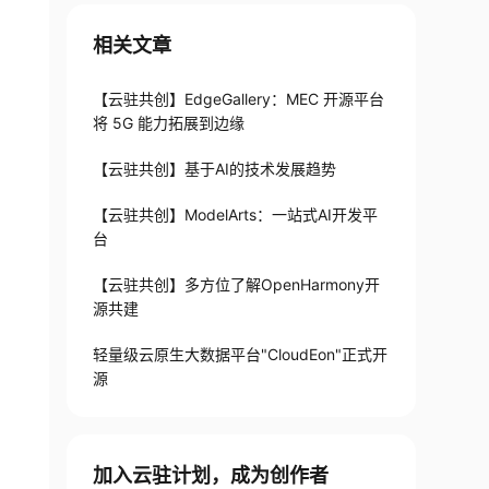
相关文章
【云驻共创】EdgeGallery：MEC 开源平台
将 5G 能力拓展到边缘
【云驻共创】基于AI的技术发展趋势
【云驻共创】ModelArts：一站式AI开发平
台
【云驻共创】多方位了解OpenHarmony开
源共建
轻量级云原生大数据平台"CloudEon"正式开
源
加入云驻计划，成为创作者