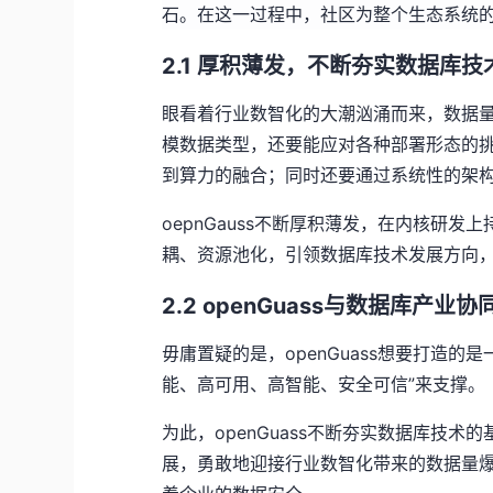
石。在这一过程中，社区为整个生态系统
2.1 厚积薄发，不断夯实数据库技
眼看着
行业数智化的大潮汹涌而来，数据
模数据类型，还要能应对各种部署形态的
到算力的融合；同时还要通过系统性的架
oepnGauss
不断厚积薄发，在内核研发上持续投
耦、资源池化，引领数据库技术发展方向
2.2
openGuass
与数据库产业协
毋庸置疑的是
，openGuass
想
要打造
的是
能、高可用、高智能、安全可信
”
来支撑
。
为此，
openGuass
不断夯实数据库技术的
展，勇敢地迎接行业数智化带来的数据量