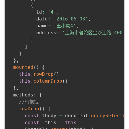
{
          id
:
'4'
,
          date
:
'2016-05-03'
,
          name
:
'王小虎4'
,
          address
:
'上海市普陀区金沙江路 400 
}
]
}
}
,
mounted
(
)
{
this
.
rowDrop
(
)
this
.
columnDrop
(
)
}
,
  methods
:
{
//行拖拽
rowDrop
(
)
{
const
 tbody 
=
 document
.
querySelector
const
 _this 
=
this