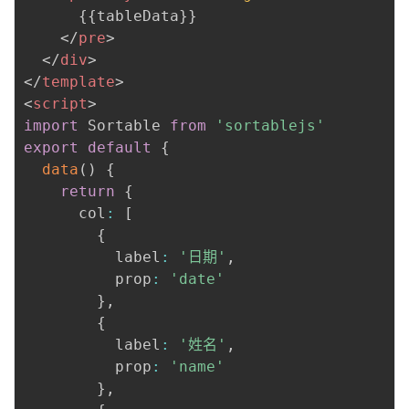
持
建
证
实
的
      {{tableData}}

</
pre
>
议
验
收
</
div
>
</
template
>
藏
<
script
>
import
 Sortable 
from
'sortablejs'
export
default
{
data
(
)
{
return
{
      col
:
[
{
          label
:
'日期'
,
          prop
:
'date'
}
,
{
          label
:
'姓名'
,
          prop
:
'name'
}
,