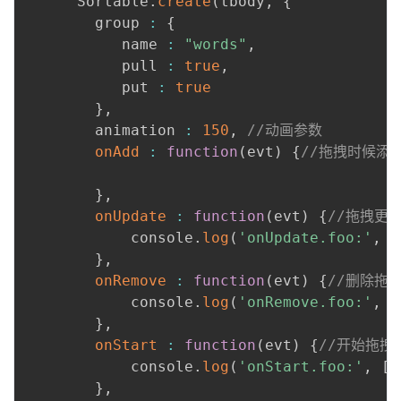
      Sortable
.
create
(
tbody
,
{
        group 
:
{
           name 
:
"words"
,
           pull 
:
true
,
           put 
:
true
}
,
        animation 
:
150
,
//动画参数
onAdd
:
function
(
evt
)
{
//拖拽时候添
}
,
onUpdate
:
function
(
evt
)
{
//拖拽更
            console
.
log
(
'onUpdate.foo:'
,
[
}
,
onRemove
:
function
(
evt
)
{
//删除拖
            console
.
log
(
'onRemove.foo:'
,
[
}
,
onStart
:
function
(
evt
)
{
//开始拖拽
            console
.
log
(
'onStart.foo:'
,
[
e
}
,