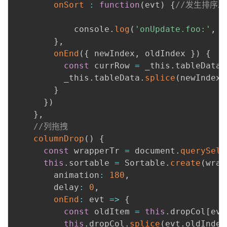
onSort
:
function
(
evt
)
{
//发生排序
            console
.
log
(
'onUpdate.foo:'
,
[
}
,
onEnd
(
{
 newIndex
,
 oldIndex 
}
)
{
const
 currRow 
=
 _this
.
tableData
.
          _this
.
tableData
.
splice
(
newIndex
,
}
}
)
}
,
//列拖拽
columnDrop
(
)
{
const
 wrapperTr 
=
 document
.
querySele
this
.
sortable 
=
 Sortable
.
create
(
wrap
        animation
:
180
,
        delay
:
0
,
onEnd
:
evt
=>
{
const
 oldItem 
=
this
.
dropCol
[
evt
this
.
dropCol
.
splice
(
evt
.
oldIndex