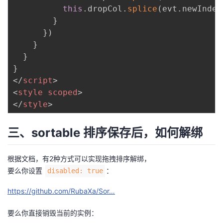
this
.
dropCol
.
splice
(
evt
.
newIndex
}
}
)
}
}
}
</
script
>
<
style
scoped
>
</
style
>
三、sortable 排序保存后，如何解绑
根据文档，有2种方式可以实现拖拽排序解绑，
要么你设置
：
disabled: true
https://github.com/RubaXa/Sor…
要么你直接销毁当前的实例：