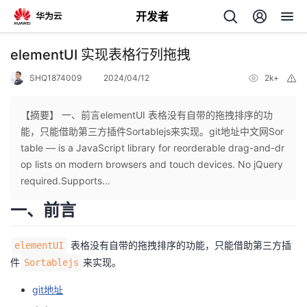
开发者
返
elementUI 实现表格行列拖拽
回
SHQ1874009
2024/04/12
2k+
举
报
【摘要】 一、前言elementUI 表格没有自带的拖拽排序的功
能，只能借助第三方插件Sortablejs来实现。git地址中文网Sor
table — is a JavaScript library for reorderable drag-and-dr
个
op lists on modern browsers and touch devices. No jQuery
required.Supports...
我
人
一、前言
的
主
表格没有自带的拖拽排序的功能，只能借助第三方插
elementUI
件
来实现。
开
Sortablejs
页
git地址
发