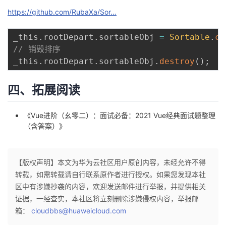
https://github.com/RubaXa/Sor…
_this
.
rootDepart
.
sortableObj 
=
Sortable
.
cr
// 销毁排序
_this
.
rootDepart
.
sortableObj
.
destroy
(
)
;
四、拓展阅读
《
Vue进阶（幺零二）：面试必备：2021 Vue经典面试题整理
（含答案）
》
【版权声明】本文为华为云社区用户原创内容，未经允许不得
转载，如需转载请自行联系原作者进行授权。如果您发现本社
区中有涉嫌抄袭的内容，欢迎发送邮件进行举报，并提供相关
证据，一经查实，本社区将立刻删除涉嫌侵权内容，举报邮
箱：
cloudbbs@huaweicloud.com