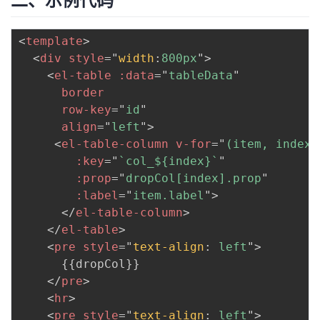
二、示例代码
我
注
的
开
<
template
>
的
Programs
发
<
div
style
=
"
width
:
800px
"
>
<
el-table
:data
=
"
tableData
"
支
者
border
row-key
=
"
id
"
持
学
align
=
"
left
"
>
<
el-table-column
v-for
=
"
(item, index)
我
堂
:key
=
"
`col_${index}`
"
:prop
=
"
dropCol[index].prop
"
的
我
我
:label
=
"
item.label
"
>
</
el-table-column
>
技
的
的
我
</
el-table
>
<
pre
style
=
"
text-align
:
 left
"
>
术
云
课
的
我
      {{dropCol}}

</
pre
>
支
声
程
认
的
我
<
hr
>
<
pre
style
=
"
text-align
:
 left
"
>