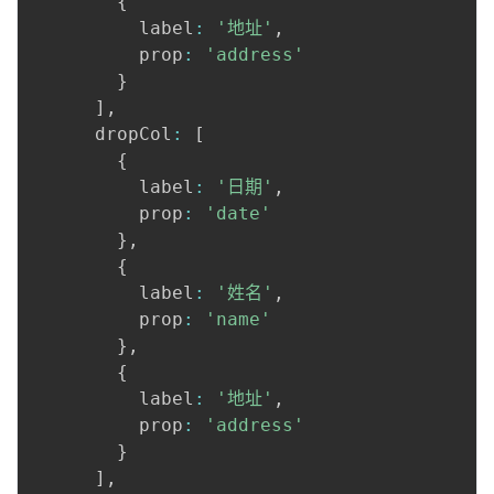
{
          label
:
'地址'
,
          prop
:
'address'
}
]
,
      dropCol
:
[
{
          label
:
'日期'
,
          prop
:
'date'
}
,
{
          label
:
'姓名'
,
          prop
:
'name'
}
,
{
          label
:
'地址'
,
          prop
:
'address'
}
]
,