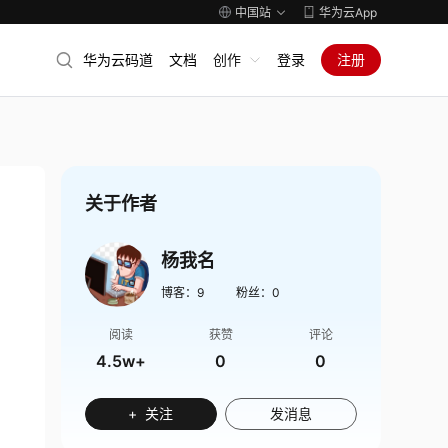
中国站
华为云App
华为云码道
文档
创作
登录
注册
关于作者
杨我名
博客：
9
粉丝：
0
阅读
获赞
评论
4.5w+
0
0
+ 关注
发消息