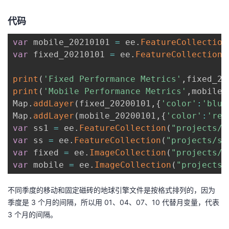
代码
var
 mobile_20210101 
=
 ee
.
FeatureCollection
var
 fixed_20210101 
=
 ee
.
FeatureCollection
(
print
(
'Fixed Performance Metrics'
,
fixed_20
print
(
'Mobile Performance Metrics'
,
mobile_
Map
.
addLayer
(
fixed_20200101
,
{
'color'
:
'blue
Map
.
addLayer
(
mobile_20200101
,
{
'color'
:
'red
var
 ss1 
=
 ee
.
FeatureCollection
(
"projects/s
var
 ss 
=
 ee
.
FeatureCollection
(
"projects/sa
var
 fixed 
=
 ee
.
ImageCollection
(
"projects/s
var
 mobile 
=
 ee
.
ImageCollection
(
"projects/
不同季度的移动和固定磁砖的地球引擎文件是按格式排列的，因为
季度是 3 个月的间隔，所以用 01、04、07、10 代替月变量，代表
3 个月的间隔。