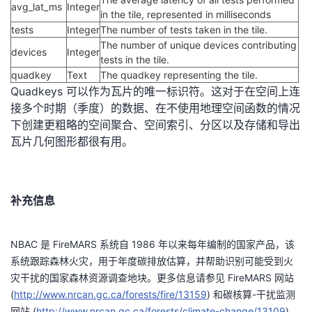
持
建
avg_lat_ms
Integer
证
实
的
in the tile, represented in milliseconds
tests
Integer
The number of tests taken in the tile.
议
验
收
The number of unique devices contributing
devices
Integer
tests in the tile.
quadkey
藏
Text
The quadkey representing the tile.
Quadkeys 可以作为瓦片的唯一标识符。这对于在空间上连
接多个时期（季度）的数据、在不使用地理空间函数的情况
下创建更粗略的空间聚合、空间索引、分区以及存储和导出
瓦片几何图形都很有用。
补充信息
NBAC 是 FireMARS 系统自 1986 年以来每年编制的国家产品，该
系统跟踪森林火灾，用于年度碳排放估算，并帮助识别可能受到火
灾干扰的国家森林资源调查地块。更多信息请参见 FireMARS 网站
(
http://www.nrcan.gc.ca/forests/fire/13159
) 和碳核算-干扰监测
网站 (
http://www.nrcan.gc.ca/forests/climate-change/13109
)。