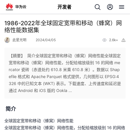
开发者
返
1986-2022年全球固定宽带和移动（蜂窝）网
回
络性能数据集
此星光明
2024/04/05
2.6k+
举
报
【摘要】 简介全球固定宽带和移动（蜂窝）网络性能全球固定
宽带和移动（蜂窝）网络性能，分配给缩放级别 16 的网络 me
个
rcator 瓷砖（赤道处约 610.8 米乘 610.8 米）。数据以 Shap
efile 格式和 Apache Parquet 格式提供，几何图形以 EPSG:4
我
人
326 中的已知文本 (WKT) 表示。下载速度、上传速度和延迟是
通过 Android 和 iOS 版的 Ookla ...
的
主
简介
开
页
全球固定宽带和移动（蜂窝）网络性能
发
全球固定宽带和移动（蜂窝）网络性能，分配给缩放级别 16 的网络