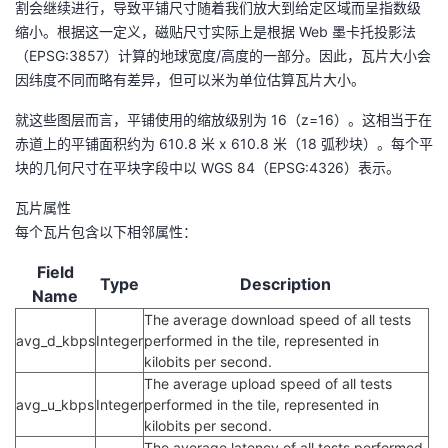
割会继续进行，导致平铺尺寸随着我们放大到给定区域而呈指数级
我
注
的
开
缩小。根据这一定义，磁贴尺寸实际上是根据 Web 墨卡托投影法
（EPSG:3857）计算的地球宽度/高度的一部分。因此，瓦片大小会
的
Programs
发
因纬度不同而略有差异，但可以米为单位估算瓦片大小。
支
就这些图层而言，平铺使用的缩放级别为 16（z=16）。这相当于在
者
赤道上的平铺面积约为 610.8 米 x 610.8 米（18 弧秒块）。每个平
持
块的几何尺寸在平块字段中以 WGS 84（EPSG:4326）表示。
学
瓦片属性
我
堂
每个瓦片包含以下相邻属性：
的
我
我
Field
Type
Description
Name
技
的
的
我
The average download speed of all tests
avg_d_kbps
Integer
performed in the tile, represented in
术
云
kilobits per second.
课
的
我
The average upload speed of all tests
avg_u_kbps
Integer
performed in the tile, represented in
支
声
程
认
的
我
kilobits per second.
The average latency of all tests performed