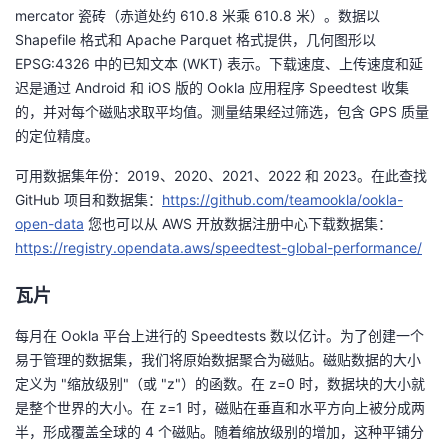
mercator 瓷砖（赤道处约 610.8 米乘 610.8 米）。数据以
者
Shapefile 格式和 Apache Parquet 格式提供，几何图形以
EPSG:4326 中的已知文本 (WKT) 表示。下载速度、上传速度和延
我
迟是通过 Android 和 iOS 版的 Ookla 应用程序 Speedtest 收集
的，并对每个磁贴求取平均值。测量结果经过筛选，包含 GPS 质量
的
我
的定位精度。
可用数据集年份：2019、2020、2021、2022 和 2023。在此查找
博
的
我
GitHub 项目和数据集：
https://github.com/teamookla/ookla-
open-data
您也可以从 AWS 开放数据注册中心下载数据集：
客
论
的
我
https://registry.opendata.aws/speedtest-global-performance/
坛
圈
的
我
瓦片
子
直
的
我
每月在 Ookla 平台上进行的 Speedtests 数以亿计。为了创建一个
易于管理的数据集，我们将原始数据聚合为磁贴。磁贴数据的大小
我
播
活
的
定义为 "缩放级别"（或 "z"）的函数。在 z=0 时，数据块的大小就
是整个世界的大小。在 z=1 时，磁贴在垂直和水平方向上被分成两
我
动
关
的
半，形成覆盖全球的 4 个磁贴。随着缩放级别的增加，这种平铺分