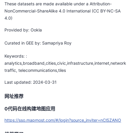
These datasets are made available under a Attribution-
NonCommercial-ShareAlike 4.0 International (CC BY-NC-SA
4.0)
Provided by: Ookla
Curated in GEE by: Samapriya Roy
Keywords: :
analytics,broadband,cities,civic,infrastructure,internet,network
traffic, telecommunications,tiles
Last updated: 2024-03-31
网址推荐
0代码在线构建地图应用
https://sso.mapmost.com/#/login?source_inviter=nClSZANO