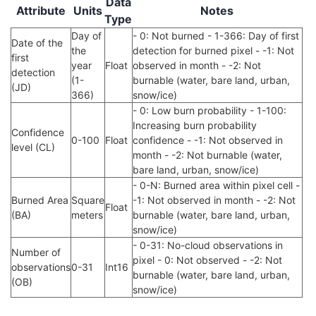
Data
Attribute
Units
Notes
Type
Day of
- 0: Not burned - 1-366: Day of first
Date of the
the
detection for burned pixel - -1: Not
first
year
Float
observed in month - -2: Not
detection
(1-
burnable (water, bare land, urban,
(JD)
366)
snow/ice)
- 0: Low burn probability - 1-100:
Increasing burn probability
Confidence
0-100
Float
confidence - -1: Not observed in
level (CL)
month - -2: Not burnable (water,
bare land, urban, snow/ice)
- 0-N: Burned area within pixel cell -
Burned Area
Square
-1: Not observed in month - -2: Not
Float
(BA)
meters
burnable (water, bare land, urban,
snow/ice)
- 0-31: No-cloud observations in
Number of
pixel - 0: Not observed - -2: Not
observations
0-31
Int16
burnable (water, bare land, urban,
(OB)
snow/ice)