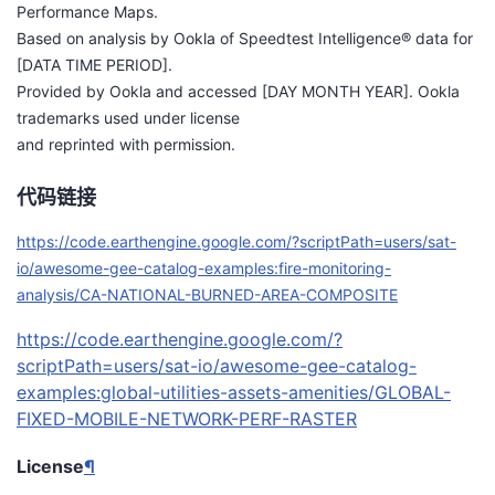
Performance Maps.
Based on analysis by Ookla of Speedtest Intelligence® data for
[DATA TIME PERIOD].
Provided by Ookla and accessed [DAY MONTH YEAR]. Ookla
trademarks used under license
and reprinted with permission.
代码链接
https://code.earthengine.google.com/?scriptPath=users/sat-
io/awesome-gee-catalog-examples:fire-monitoring-
analysis/CA-NATIONAL-BURNED-AREA-COMPOSITE
https://code.earthengine.google.com/?
scriptPath=users/sat-io/awesome-gee-catalog-
examples:global-utilities-assets-amenities/GLOBAL-
FIXED-MOBILE-NETWORK-PERF-RASTER
License
¶