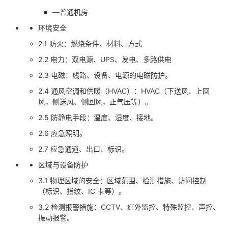
—普通机房
者
环境安全
我
2.1 防火：燃烧条件、材料、方式
2.2 电力：双电源、UPS、发电、多路供电
的
我
2.3 电磁：线路、设备、电源的电磁防护。
2.4 通风空调和供暖（HVAC）：HVAC（下送风、上回
博
的
我
风，侧送风、侧回风，正气压等）。
客
论
的
我
2.5 防静电手段：温度、湿度、接地。
2.6 应急照明。
坛
圈
的
我
2.7 应急通道、出口、标识。
子
直
的
我
区域与设备防护
3.1 物理区域的安全：区域范围、检测措施、访问控制
我
播
活
的
（标识、指纹、IC 卡等）。
3.2 检测报警措施：CCTV、红外监控、特殊监控、声控、
我
动
关
的
振动报警。