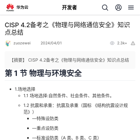
开发者
返
CISP 4.2备考之《物理与网络通信安全》知识
回
点总结
zuozewei
2024/04/01
2.3k+
举
报
【摘要】 CISP 4.2备考之《物理与网络通信安全》知识点总结
第 1 节 物理与环境安全
个
1.场地选择
我
人
1.1 场地选择:自然条件、社会条件、其他条件。
的
主
1.2 抗震和承重：抗震及承重（国标 《结构抗震设计规
范》）
—特殊设防类
开
页
—重点设防类
发
—标准设防类（A 类、B 类、C 类）