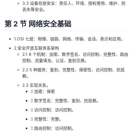
3.3 设备存放安全：责任人、环境、授权使用、维护、防
我
注
的
开
丢失等安全。
的
Programs
发
第 2 节 网络安全基础
支
者
1.OSI 七层：物理、链路、网络、传输、会话、表示和应用。
2.安全开放互联体系架构
持
学
2.1 8 个机制：加密、数字签名、访问控制、完整性、路由
控制、流量填充、公证、鉴别交换。
我
堂
2.2 5 种服务：鉴别、完整性、保密性、访问控制、抗抵
赖。
的
我
我
2.3 实现关系。
 加密：保密
技
的
的
我
 数字签名：完整性、鉴别、抗抵赖。
术
云
课
的
我
 访问控制：访问控制。
 完整性：完整。
支
声
程
认
的
我
 路由控制：访问控制。