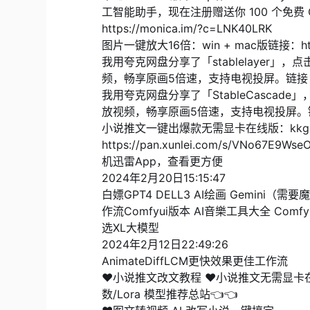
工智能助手，现在注册赠送你 100 个免费 GP
https://monica.im/?c=LNK40LRK
图片一键放大16倍：win + mac版链接：https:/
我用夸克网盘分享了「stablelayer
频，畅享原画5倍速，支持电视投屏。链接：https:/
我用夸克网盘分享了「StableCasca
放视频，畅享原画5倍速，支持电视投屏。链接：https
小说推文一键出爆款无需显卡在线版：kkget.
https://pan.xunlei.com/s/VNo6
机迅雷App，查看更方便
2024年2月20日15:15:47
白嫖GPT4 DELL3 AI绘画 Gemini
（需要
作流Comfyui版本
AI音樂工具大全
Comf
选XL大模型
2024年2月12日22:49:26
AnimateDiffLCM更快效果更佳工作流
❤
小说推文改文教程
❤小说推文无需显卡
数/Lora 模型推荐总站
👈👈