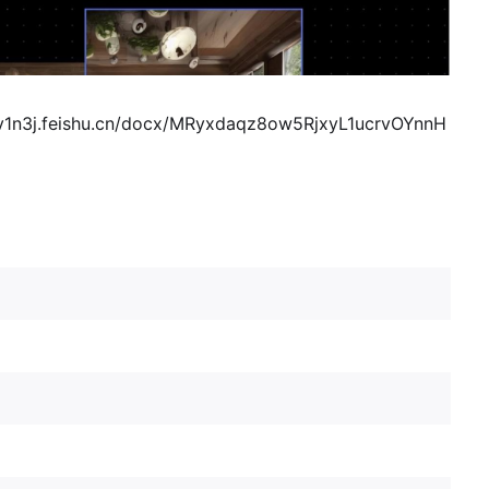
fv1n3j.feishu.cn/docx/MRyxdaqz8ow5RjxyL1ucrvOYnnH