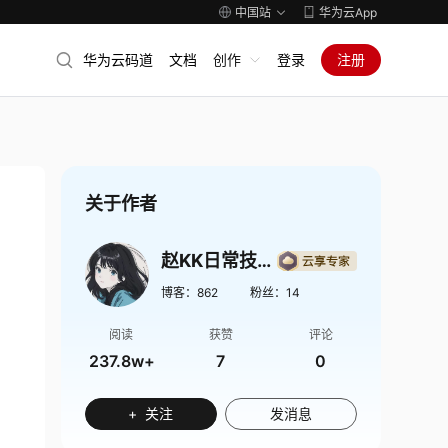
中国站
华为云App
华为云码道
文档
创作
登录
注册
关于作者
赵KK日常技术记录
博客：
862
粉丝：
14
阅读
获赞
评论
237.8w+
7
0
+ 关注
发消息