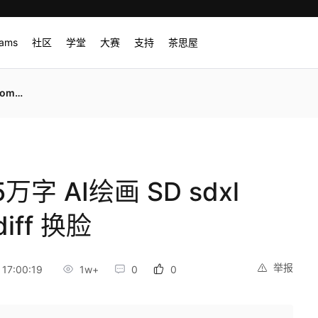
rams
社区
学堂
大赛
支持
茶思屋
f 换脸
字 AI绘画 SD sdxl
diff 换脸
举报
17:00:19
1w+
0
0