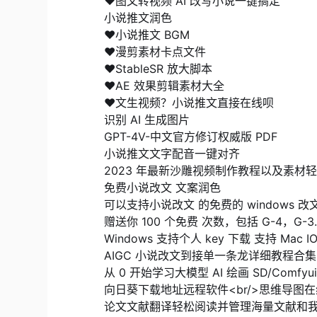
❤图文转视频 AI 改写小说一键搞定
小说推文润色
❤小说推文 BGM
❤漫剪素材卡点文件
❤StableSR 放大脚本
❤AE 效果剪辑素材大全
❤文生视频？小说推文直接在线呗
识别 AI 生成图片
GPT-4V-中文官方修订权威版 PDF
小说推文文字配音一键对齐
2023 年最新沙雕视频制作教程以及素材轻
免费小说改文 文案润色
可以支持小说改文 的免费的 windows 改
赠送你 100 个免费 次数，包括 G-4，G-3.
Windows 支持个人 key 下载 支持 Mac I
AIGC 小说改文到接单一条龙详细教程合集
从 0 开始学习大模型 AI 绘画
SD/Comfy
向日葵下载地址远程软件
<
br/>思维导图
论文文献翻译轻松阅读并管理海量文献和我