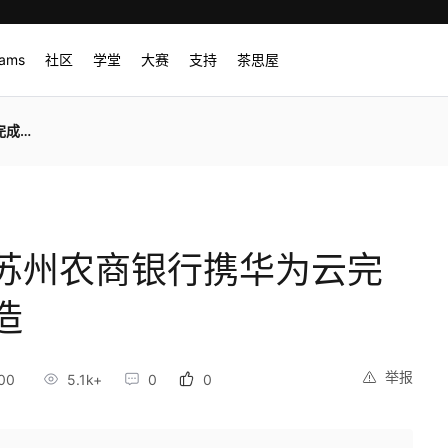
rams
社区
学堂
大赛
支持
茶思屋
统改造
苏州农商银行携华为云完
造
举报
00
5.1k+
0
0