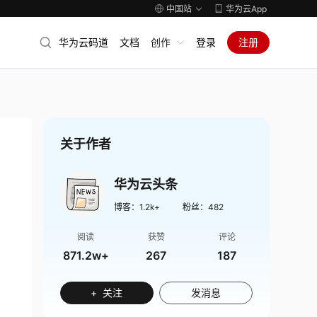
中国站
华为云App
华为云码道
文档
创作
登录
注册
关于作者
华为云头条
博客：
1.2k+
粉丝：
482
阅读
获赞
评论
871.2w+
267
187
+ 关注
发消息