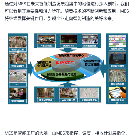
通过对MES在未来智能制造发展趋势中的地位进行深入剖析，我们
者
可以看到其重要性和潜力所在。随着技术的不断创新和应用，MES
将继续发挥关键作用，引领企业走向智能制造的美好未来。
我
的
我
博
的
我
客
论
的
我
坛
圈
的
我
子
直
的
我
我
播
活
的
我
动
关
的
MES是智能工厂的大脑，由MES来指挥、调度，接收计划层指令，