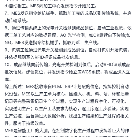
持
建
证
实
的
d)自动报工。MES向加工中心发送指令开始加工。
7、MES发送指令给机械手，抓取加工完的成品送到传输系统，并启
议
验
收
动传输系统。
8、通过传输系统上的光电开关检测到成品到位，启动工业视觉，依
藏
据工单工艺对应的数据建模，AOI光学检测，如OK继续向下传输;如
NG，MES发送指令给机械手，抓取到返工生产线。
9、包装工位通过光电开关检测到成品到位，自动打包机开始包装，
并依据规则写入RFID标识成品批次信息。
10、成品继续向前传输，光电开关检测到位后，启动RFID识读成品
批次信息，建议货位，并发送指令给立库WCS系统，将成品送入立
库。
综上所述：MES接收来自PLM、ERP计划层的信息，指挥控制自动
化设备。MES以生产工单为核心，围绕人、机、料、法、环和质量
记录等完整采集记录生产全过程，实现生产过程数字化、可视化，
实现透明生产；以生产工艺要求为核心，逐工序逐工步验证，实现
生产受控；后台通过大数据分析，找出生产结果和生产过程的相关
性，服务于持续改善。
MES是智能工厂的大脑，在控制数字化生产过程中发挥着巨大的作