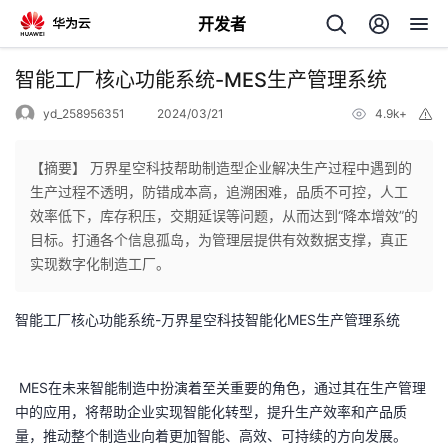
开发者
返
智能工厂核心功能系统-MES生产管理系统
回
yd_258956351
2024/03/21
4.9k+
举
报
【摘要】 万界星空科技帮助制造型企业解决生产过程中遇到的
生产过程不透明，防错成本高，追溯困难，品质不可控，人工
效率低下，库存积压，交期延误等问题，从而达到“降本增效”的
个
目标。打通各个信息孤岛，为管理层提供有效数据支撑，真正
实现数字化制造工厂。
我
人
智能工厂核心功能系统-万界星空科技智能化MES生产管理系统
的
主
开
页
​ MES在未来智能制造中扮演着至关重要的角色，通过其在生产管理
中的应用，将帮助企业实现智能化转型，提升生产效率和产品质
发
量，推动整个制造业向着更加智能、高效、可持续的方向发展。