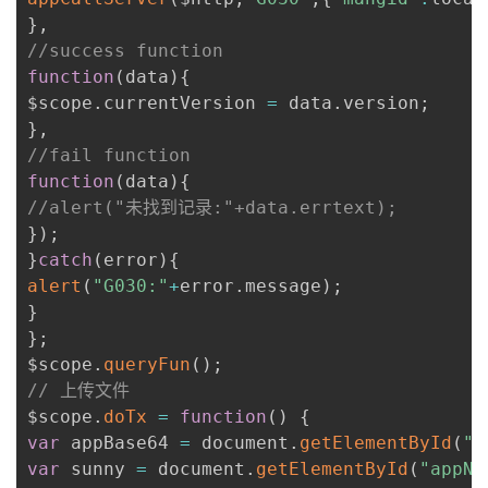
我
注
的
开
}
,
//success function
的
Programs
function
(
data
)
{
发
$scope
.
currentVersion 
=
 data
.
version
;
支
}
,
者
//fail function
function
(
data
)
{
持
学
//alert("未找到记录:"+data.errtext);
}
)
;
我
堂
}
catch
(
error
)
{
alert
(
"G030:"
+
error
.
message
)
;
的
我
我
}
}
;
技
的
的
我
$scope
.
queryFun
(
)
;
// 上传文件
术
云
课
的
我
$scope
.
doTx
=
function
(
)
{
var
 appBase64 
=
 document
.
getElementById
(
"a
支
声
程
认
的
我
var
 sunny 
=
 document
.
getElementById
(
"appNa