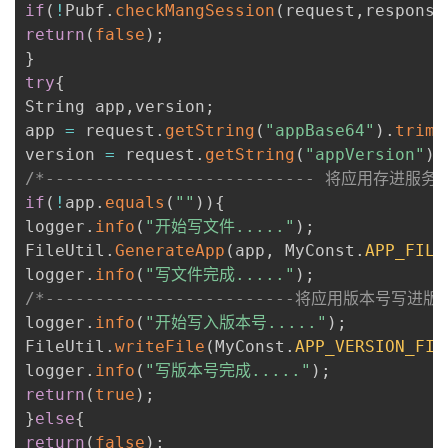
if
(
!
Pubf
.
checkMangSession
(
request
,
response
return
(
false
)
;
}
try
{
String app
,
version
;
app	
=
 request
.
getString
(
"appBase64"
)
.
trim
(
version	
=
 request
.
getString
(
"appVersion"
)
.
/*--------------------------- 将应用存进服务端 
if
(
!
app
.
equals
(
""
)
)
{
logger
.
info
(
"开始写文件....."
)
;
FileUtil
.
GenerateApp
(
app
,
 MyConst
.
APP_FILE
logger
.
info
(
"写文件完成....."
)
;
/*-------------------------将应用版本号写进版本文
logger
.
info
(
"开始写入版本号....."
)
;
FileUtil
.
writeFile
(
MyConst
.
APP_VERSION_FIL
logger
.
info
(
"写版本号完成....."
)
;
return
(
true
)
;
}
else
{
return
(
false
)
;