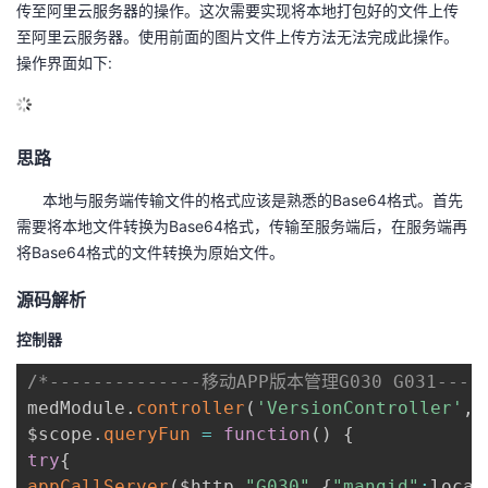
传至阿里云服务器的操作。这次需要实现将本地打包好的文件上传
至阿里云服务器。使用前面的图片文件上传方法无法完成此操作。
者
操作界面如下:
我
的
我
思路
博
的
我
本地与服务端传输文件的格式应该是熟悉的Base64格式。首先
需要将本地文件转换为Base64格式，传输至服务端后，在服务端再
客
论
的
我
将Base64格式的文件转换为原始文件。
源码解析
坛
圈
的
我
控制器
子
直
的
我
/*--------------移动APP版本管理G030 G031-----
我
播
活
的
medModule
.
controller
(
'VersionController'
,
f
$scope
.
queryFun
=
function
(
)
{
我
动
关
的
try
{
appCallServer
(
$http
,
"G030"
,
{
"mangid"
:
local