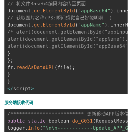
// 将文件Base64编码内容传至页面
document
.
getElementById
(
"appBase64"
)
.
inner
// 获取图片名称(PS:瞬间感觉自己好聪明啊~~) 
document
.
getElementById
(
"appName"
)
.
innerHT
/* alert(document.getElementById("appInput"
alert(document.getElementById("appName").in
alert(document.getElementById("appBase64")
}
}
;
fr
.
readAsDataURL
(
file
)
;
}
}
<
/
script
>
服务端接收代码
/************************* 更新移动APP版本信息 
public
static
 boolean 
do_G031
(
RequestMessa
logger
.
info
(
"\n\n------------Update_APP_