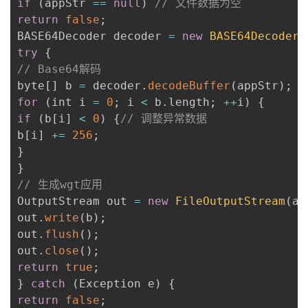
if
(
appStr 
==
null
)
// 文件数据为空
return
false
;
BASE64Decoder decoder 
=
new
BASE64Decoder
(
try
{
// Base64解码
byte
[
]
 b 
=
 decoder
.
decodeBuffer
(
appStr
)
;
for
(
int i 
=
0
;
 i 
<
 b
.
length
;
++
i
)
{
if
(
b
[
i
]
<
0
)
{
// 调整异常数据
b
[
i
]
+=
256
;
}
}
// 生成wgt应用
OutputStream out 
=
new
FileOutputStream
(
ap
out
.
write
(
b
)
;
out
.
flush
(
)
;
out
.
close
(
)
;
return
true
;
}
catch
(
Exception e
)
{
return
false
;