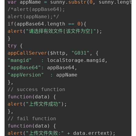
var
 appName 
=
 sunny
.
substr
(
0
,
 sunny
.
length
持
建
证
实
的
/*alert(appBase64);

alert(appName);*/
议
验
收
if
(
appBase64
.
length 
==
0
)
{
alert
(
"请选择有效文件[该文件为空]"
)
;
藏
}
try
{
appCallServer
(
$http
,
"G031"
,
{
"mangid"
:
 localStorage
.
mangid
,
"appBase64"
:
 appBase64
,
"appVersion"
:
}
,
// success function
function
(
data
)
{
alert
(
"上传文件成功"
)
;
}
,
// fail function
function
(
data
)
{
alert
(
"上传文件失败:"
+
 data
.
errtext
)
;