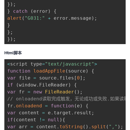
}
)
;
}
catch
(
error
)
{
alert
(
"G031:"
+
 error
.
message
)
;
}
}
;
}
)
;
Html脚本
<
script type
=
"text/javascript"
>
function
loadAppFile
(
source
)
{
var
 file 
=
 source
.
files
[
0
]
;
if
(
window
.
FileReader
)
{
var
 fr 
=
new
FileReader
(
)
;
// onloadend读取完成触发，无论成功或失败.如果读取
fr
.
onloadend
=
function
(
e
)
{
var
 content 
=
 e
.
target
.
result
;
if
(
content 
!=
null
)
{
var
 arr 
=
 content
.
toString
(
)
.
split
(
","
)
;