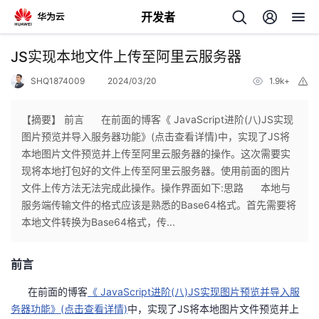
开发者
返
JS实现本地文件上传至阿里云服务器
回
SHQ1874009
2024/03/20
1.9k+
举
报
【摘要】 前言 在前面的博客《 JavaScript进阶(八)JS实现
图片预览并导入服务器功能》(点击查看详情)中，实现了JS将
本地图片文件预览并上传至阿里云服务器的操作。这次需要实
个
现将本地打包好的文件上传至阿里云服务器。使用前面的图片
文件上传方法无法完成此操作。操作界面如下:思路 本地与
我
人
服务端传输文件的格式应该是熟悉的Base64格式。首先需要将
本地文件转换为Base64格式，传...
的
主
前言
开
页
在前面的博客
《 JavaScript进阶(八)JS实现图片预览并导入服
发
务器功能》(点击查看详情)
中，实现了JS将本地图片文件预览并上