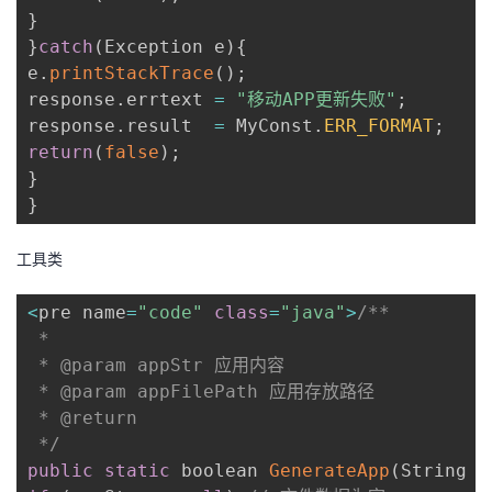
}
}
catch
(
Exception e
)
{
e
.
printStackTrace
(
)
;
response
.
errtext 
=
"移动APP更新失败"
;
response
.
result  
=
 MyConst
.
ERR_FORMAT
;
return
(
false
)
;
}
}
工具类
<
pre name
=
"code"
class
=
"java"
>
/**

 * 

 * @param appStr 应用内容

 * @param appFilePath 应用存放路径

 * @return

 */
public
static
 boolean 
GenerateApp
(
String a