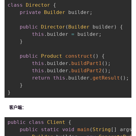
class
Director
{
private
Builder
 builder
;
public
Director
(
Builder
 builder
)
{
this
.
builder 
=
 builder
;
}
public
Product
construct
(
)
{
this
.
builder
.
buildPart1
(
)
;
this
.
builder
.
buildPart2
(
)
;
return
this
.
builder
.
getResult
(
)
;
}
}
客户端：
public
class
Client
{
public
static
void
main
(
String
[
]
 args
)