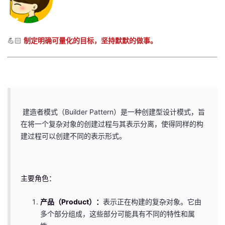
者
💪🏻
制定明确可量化的目标，坚持默默的做事。
我
的
我
博
的
我
建造者模式（Builder Pattern）是一种创建型设计模式，旨
客
论
的
我
在将一个复杂对象的创建过程与其表示分离，使得同样的构
建过程可以创建不同的表示形式。
坛
圈
的
我
子
直
的
我
主要角色：
我
播
活
的
产品（Product）：
表示正在构建的复杂对象。它由
我
动
关
的
多个部分组成，这些部分可能具有不同的特性和属