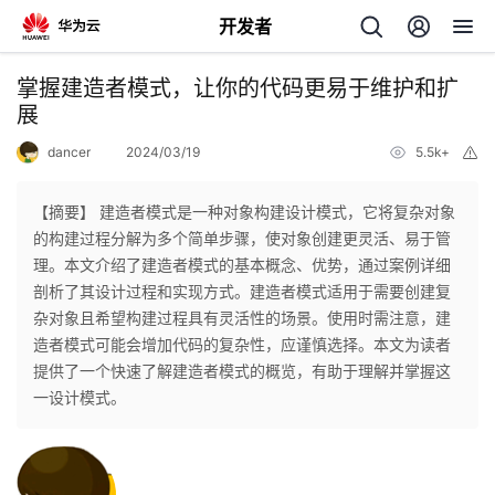
开发者
返
掌握建造者模式，让你的代码更易于维护和扩
回
展
dancer
2024/03/19
5.5k+
举
报
【摘要】 建造者模式是一种对象构建设计模式，它将复杂对象
的构建过程分解为多个简单步骤，使对象创建更灵活、易于管
个
理。本文介绍了建造者模式的基本概念、优势，通过案例详细
剖析了其设计过程和实现方式。建造者模式适用于需要创建复
我
人
杂对象且希望构建过程具有灵活性的场景。使用时需注意，建
造者模式可能会增加代码的复杂性，应谨慎选择。本文为读者
的
主
提供了一个快速了解建造者模式的概览，有助于理解并掌握这
一设计模式。
开
页
发