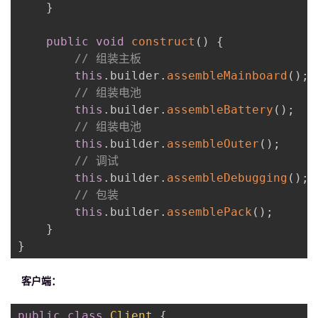
}
public
void
construct
(
)
{
// 组装主板
this
.
builder
.
assembleMainboard
(
)
;
// 组装电池
this
.
builder
.
assembleBattery
(
)
;
// 组装电池
this
.
builder
.
assembleOuter
(
)
;
// 调试
this
.
builder
.
assembleDebugging
(
)
;
// 包装
this
.
builder
.
assemblePack
(
)
;
}
}
客户端：
public
class
Client
{