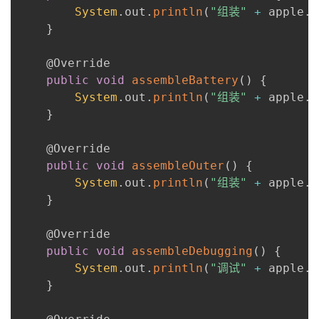
System
.
out
.
println
(
"组装"
+
 apple
.
g
}
@Override
public
void
assembleBattery
(
)
{
System
.
out
.
println
(
"组装"
+
 apple
.
g
}
@Override
public
void
assembleOuter
(
)
{
System
.
out
.
println
(
"组装"
+
 apple
.
g
}
@Override
public
void
assembleDebugging
(
)
{
System
.
out
.
println
(
"调试"
+
 apple
.
g
}