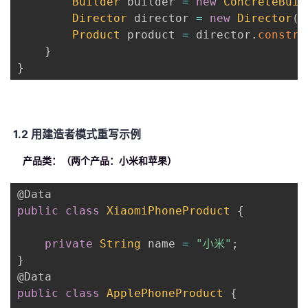
Builder
 builder 
=
new
ConcreteBuil
Director
 director 
=
new
Director
(
b
Product
 product 
=
 director
.
constru
}
}
1.2 用建造者模式重写示例
产品类：（两个产品：小米和苹果）
@Data
public
class
XiaomiPhoneProduct
{
private
String
 name 
=
"小米"
;
}
@Data
public
class
ApplePhoneProduct
{