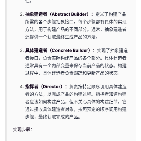
性。
我
注
的
开
抽象建造者（Abstract Builder）：
定义了构建产品
的
所需的各个步骤抽象接口。每个步骤都有具体的实现
Programs
发
方法，用于构建产品的不同部分。通常，抽象建造者
还提供一个获取最终生成产品的方法。
支
者
具体建造者（Concrete Builder）：
实现了抽象建造
持
学
者接口，负责实际构建产品的各个部分。具体建造者
通常具有一个内部变量来保存当前产品的状态。构建
我
堂
过程中，具体建造者负责跟踪和更新产品的状态。
的
我
我
指挥者（Director）：
负责按特定顺序调用具体建造
者的方法，以完成产品的构建过程。指挥者知道构建
技
的
的
我
者应该如何构建产品，但不关心具体的构建细节。它
通过接收具体建造者对象，按照预定的顺序调用构建
术
云
课
的
我
步骤，最终获取完成的产品。
支
声
实现步骤：
程
认
的
我