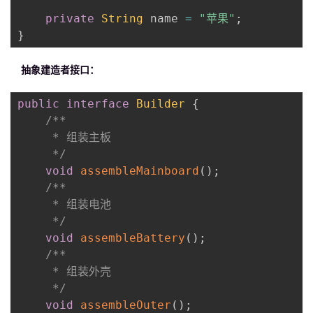
private
String
 name 
=
"苹果"
;
}
抽象建造者接口：
public
interface
Builder
{
/**

     * 组装主板

     */
void
assembleMainboard
(
)
;
/**

     * 组装电池

     */
void
assembleBattery
(
)
;
/**

     * 组装外壳

     */
void
assembleOuter
(
)
;