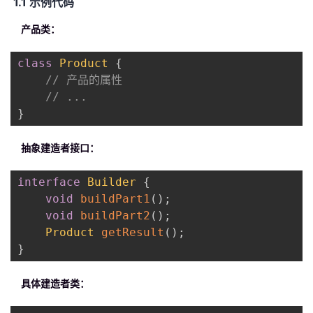
1.1 示例代码
产品类：
class
Product
{
// 产品的属性
// ...
}
抽象建造者接口：
interface
Builder
{
void
buildPart1
(
)
;
void
buildPart2
(
)
;
Product
getResult
(
)
;
}
具体建造者类：