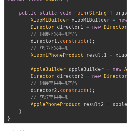
public
static
void
main
(
String
[
]
 args
)
XiaoMiBuilder
 xiaoMiBuilder 
=
new
Director
 director1 
=
new
Director
(
// 组装小米手机产品
        director1
.
construct
(
)
;
// 获取小米手机
XiaomiPhoneProduct
 result1 
=
 xiaoM
AppleBuilder
 appleBuilder 
=
new
Ap
Director
 director2 
=
new
Director
(
// 组装苹果手机产品
        director2
.
construct
(
)
;
// 获取苹果手机
ApplePhoneProduct
 result2 
=
 appleB
}
}