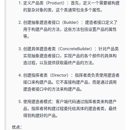
持
建
定义产品类（Product）：首先，定义一个需要被构建
证
实
的
的复杂对象的类，这个类通常包含多个属性。
议
验
收
创建抽象建造者接口（Builder）：建造者接口定义了
用于构建产品的方法，这些方法包括设置产品的属性
藏
等。
创建具体建造者类（ConcreteBuilder）：针对产品类
实现抽象建造者接口，实现产品的各个部件的具体构
造过程，以及提供获取最终产品的方法。
创建指挥者类（Director）：指挥者类负责使用建造者
接口来构建产品。它不直接构建产品，而是通过调用
建造者接口中的方法来构建产品。
使用建造者模式：客户端代码通过指挥者类来构建产
品，指挥者将构建过程委托给具体的建造者类，最终
得到构建好的产品。
优点：