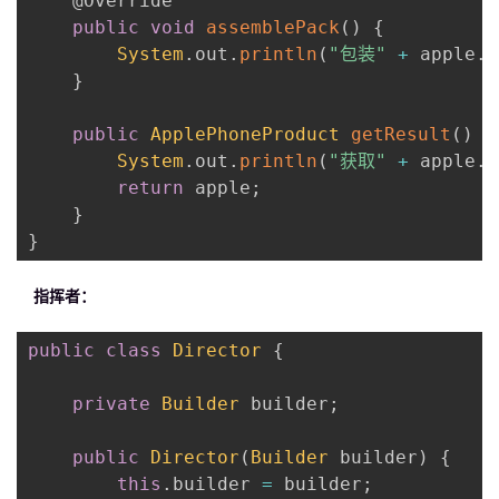
@Override
public
void
assemblePack
(
)
{
System
.
out
.
println
(
"包装"
+
 apple
.
g
}
public
ApplePhoneProduct
getResult
(
)
{
System
.
out
.
println
(
"获取"
+
 apple
.
g
return
 apple
;
}
}
指挥者：
public
class
Director
{
private
Builder
 builder
;
public
Director
(
Builder
 builder
)
{
this
.
builder 
=
 builder
;