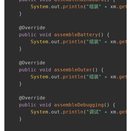
System
.
out
.
println
(
"组装"
+
 xm
.
getN
}
@Override
public
void
assembleBattery
(
)
{
System
.
out
.
println
(
"组装"
+
 xm
.
getN
}
@Override
public
void
assembleOuter
(
)
{
System
.
out
.
println
(
"组装"
+
 xm
.
getN
}
@Override
public
void
assembleDebugging
(
)
{
System
.
out
.
println
(
"调试"
+
 xm
.
getN
}