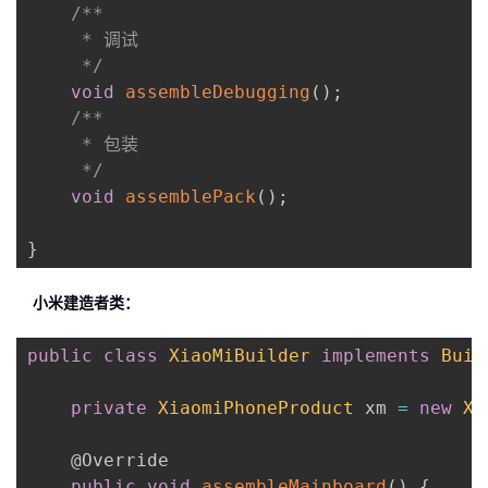
/**

     * 调试

     */
void
assembleDebugging
(
)
;
/**

     * 包装

     */
void
assemblePack
(
)
;
}
小米建造者类：
public
class
XiaoMiBuilder
implements
Buil
private
XiaomiPhoneProduct
 xm 
=
new
Xi
@Override
public
void
assembleMainboard
(
)
{