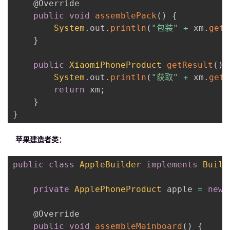
@Override
public
void
assemblePack
(
)
{
System
.
out
.
println
(
"包装"
+
 xm
.
getN
}
public
XiaomiPhoneProduct
getResult
(
)
System
.
out
.
println
(
"获取"
+
 xm
.
getN
return
 xm
;
}
}
苹果建造者类：
public
class
AppleBuilder
implements
Build
private
ApplePhoneProduct
 apple 
=
new
@Override
public
void
assembleMainboard
(
)
{