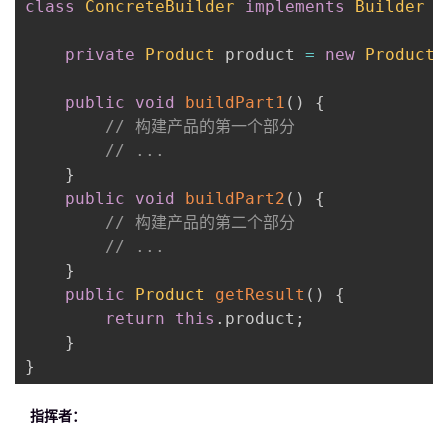
class
ConcreteBuilder
implements
Builder
{
private
Product
 product 
=
new
Product
(
public
void
buildPart1
(
)
{
// 构建产品的第一个部分
// ...
}
public
void
buildPart2
(
)
{
// 构建产品的第二个部分
// ...
}
public
Product
getResult
(
)
{
return
this
.
product
;
}
}
指挥者：