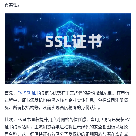
真实性。
者
我
的
我
博
的
我
客
论
的
我
坛
圈
的
我
首先，
EV SSL证书
的核心优势在于其严谨的身份验证机制。在申请
子
直
的
我
过程中，证书颁发机构会深入核查企业实体信息，包括公司注册情
况、所有权结构等，从而实现高度精确的身份认证。
我
播
活
的
其次，EV证书显著提升用户对网站的信任感。当用户访问已安装EV
证书的网站时，主流浏览器地址栏将显示绿色的安全锁图标以及公
我
动
关
的
司名称，这一鲜明特征有效区分了受保护的正规网站与潜在欺诈或