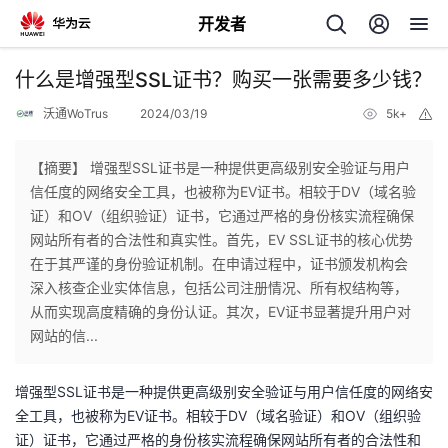
开发者
返
什么是增强型SSL证书？购买一张需要多少钱？
回
沃通WoTrus
2024/03/19
5k+
举
报
【摘要】 增强型SSL证书是一种提供更高级别安全验证与用户
信任度的网络安全工具，也被称为EV证书。相较于DV（域名验
证）和OV（组织验证）证书，它通过严格的身份核实流程确保
个
网站所有者的合法性和真实性。首先，EV SSL证书的核心优势
在于其严谨的身份验证机制。在申请过程中，证书颁发机构会
我
人
深入核查企业实体信息，包括公司注册情况、所有权结构等，
从而实现高度精确的身份认证。其次，EV证书显著提升用户对
的
主
网站的信...
开
页
增强型SSL证书是一种提供更高级别安全验证与用户信任度的网络安
全工具，也被称为EV证书。相较于DV（域名验证）和OV（组织验
发
证）证书，它通过严格的身份核实流程确保网站所有者的合法性和