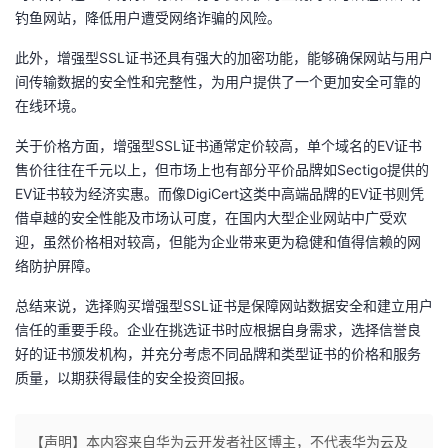
钓鱼网站，降低用户遭受网络诈骗的风险。
我
注
的
开
此外，增强型SSL证书还具有强大的加密功能，能够确保网站与用户
的
Programs
发
间传输数据的安全性和完整性，为用户提供了一个更加安全可靠的
在线环境。
支
者
关于价格方面，增强型SSL证书通常定价较高，单个域名的EV证书
持
学
售价往往在千元以上，但市场上也有部分平价品牌如Sectigo提供的
EV证书较为经济实惠。而像DigiCert这类中高端品牌的EV证书则凭
我
堂
借卓越的安全性能及市场认可度，在国内大型企业网站中广受欢
迎，虽然价格相对较高，但能为企业带来更为稳健和值得信赖的网
的
我
络防护屏障。
我
总结来说，选择购买增强型SSL证书是保障网站数据安全和建立用户
技
的
的
我
信任的重要手段。企业在挑选证书时应根据自身需求，选择信誉良
好的证书颁发机构，并充分考虑不同品牌和类型证书的价格和服务
术
云
课
的
我
质量，以期获得最佳的安全投资回报。
支
声
程
认
的
我
【声明】本内容来自华为云开发者社区博主，不代表华为云及