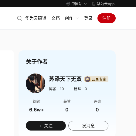
中国站
华为云App
华为云码道
文档
创作
登录
注册
关于作者
苏泽天下无双
博客：
10
粉丝：
0
阅读
获赞
评论
6.6w+
0
0
+ 关注
发消息