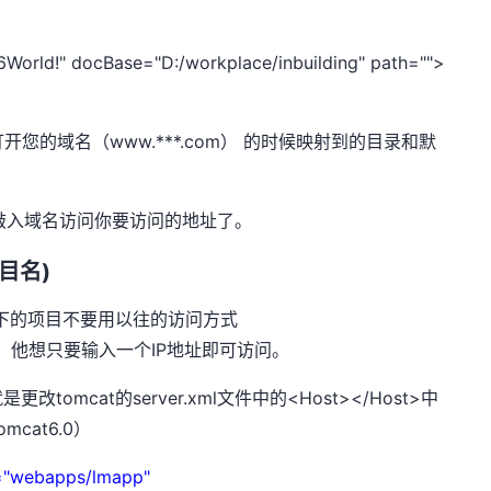
orld!" docBase="D:/workplace/inbuilding" path="">
您的域名（www.***.com） 的时候映射到的目录和默
敲入域名访问你要访问的地址了。
目名)
t下的项目不要用以往的访问方式
lmapp”访问，他想只要输入一个IP地址即可访问。
mcat的server.xml文件中的<Host></Host>中
cat6.0）
e="webapps/lmapp"