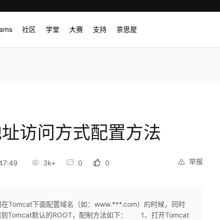
rams
社区
学堂
大赛
支持
茶思屋
P地址访问方式配置方法
举报
47:49
3k+
0
0
问在Tomcat下面配置域名（如：www.***.com）的时候，同时
Tomcat默认的ROOT，配制方法如下： 1、打开Tomcat