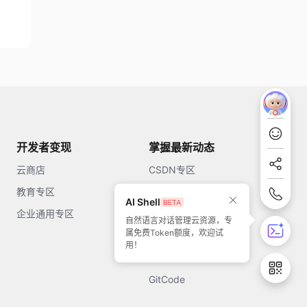
开发者变现
掌握最新动态
云商店
CSDN专区
教育专区
知乎
AI Shell
企业通用专区
开源中国
自然语言对话管理云资源，专
属免费Token额度，欢迎试
51CTO
用！
今日头条
GitCode