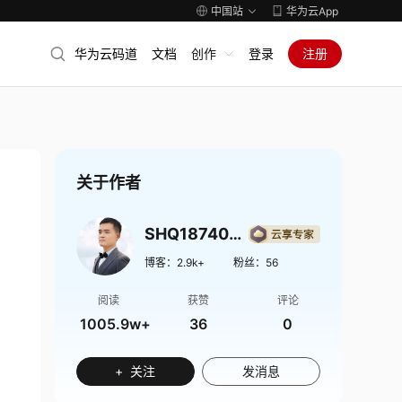
中国站
华为云App
华为云码道
文档
创作
登录
注册
关于作者
SHQ1874009
博客：
2.9k+
粉丝：
56
阅读
获赞
评论
1005.9w+
36
0
+ 关注
发消息