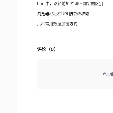
html中，路径前加“/” 与不加“/”的区别
浏览器地址栏URL防篡改攻略
六种常用数据加密方式
评论（
0
）
登录