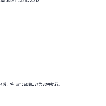
address=112.126.72.218
好后，将Tomcat端口改为80并执行。