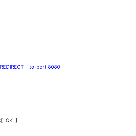
-j REDIRECT --to-port 8080
s:[ OK ]