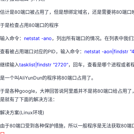
估计是80端口被占用了，但是想绑定域名，还是需要将80端口映射
于是检查占用80端口的程序
输入命令：
netstat -ano
，列出所有端口的情况。在列表中我们观
查看被占用端口对应的PID，输入命令：
netstat -aon|findstr "
继续输入
tasklist|findstr "2720"
，回车，查看是哪个进程或者程序占
是一个叫AliYunDun的程序将80端口占用了。
于是各种google，大神回答说阿里盾并不是将80端口给占用了，而是
是就有了下面的解决方法：
解决方案(Linux环境)
由于80端口受到各种保护措施，所以一般程序是无法获取80端