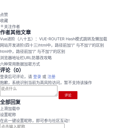
点赞
收藏
关注作者
作者其他文章
Vue进阶（八十五）：VUE-ROUTER Hash模式跳转及懒加载
网站开发进阶(四十三)html中，路径前加“/” 与不加“/”的区别
html中，路径前加“/” 与不加“/”的区别
浏览器地址栏URL防篡改攻略
六种常用数据加密方式
评论（
0
）
登录后可评论，请
登录
或
注册
抱歉，系统识别当前为高风险访问，暂不支持该操作
评论
全部回复
上滑加载中
设置昵称
在此一键设置昵称，即可参与社区互动！