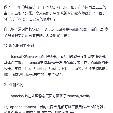
做了一下午的域名访问，在本地是可以的，但是在访问阿里云上的
的
Programs
发
者
主机却出现了异常。令人费解，中午吃饭时还被老师嫌弃了一回，
o(︶︿︶)o 唉！自己真的很水吗？
支
者
我
自己犯了常识性的错误，IIS与tomcat都是web服务器，而自己却傻
持
学
的
我
了吧唧的要给两者做关联，悲剧啊简直是！
我
1：服务的对象不同
堂
博
的
我
tomcat 做java web的服务器，iis为用微软开发的网站服务器。
的
我
客
论
的
我
我
具体而言就是：tomcat支持Java开发的Web程序，它是Web服务器
容器，支持：jsp，Servlet，Struts，Hibernate等，但不支持EJB；
技
的
坛
圈
的
我
的
我
IIS是微软Windows自带的，支持ASP。
术
云
子
直
的
我
课
的
我
2：性能不同
支
声
播
活
的
程
认
的
我
apache/iis在处理静态页面方面优于tomcat/jswdk。
持
建
动
关
证
实
的
iis, apache, tomcat三者的共同点是都可以直接用作Web服务器，
就是你看www网页就是把网页放到服务器上的。