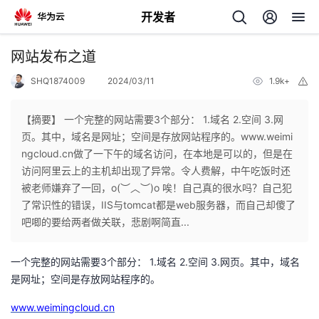
开发者
返
网站发布之道
回
SHQ1874009
2024/03/11
1.9k+
举
报
【摘要】 一个完整的网站需要3个部分： 1.域名 2.空间 3.网
页。其中，域名是网址；空间是存放网站程序的。www.weimi
ngcloud.cn做了一下午的域名访问，在本地是可以的，但是在
个
访问阿里云上的主机却出现了异常。令人费解，中午吃饭时还
被老师嫌弃了一回，o(︶︿︶)o 唉！自己真的很水吗？自己犯
我
人
了常识性的错误，IIS与tomcat都是web服务器，而自己却傻了
吧唧的要给两者做关联，悲剧啊简直...
我
的
主
一个完整的网站需要3个部分： 1.域名 2.空间 3.网页。其中，域名
我
的
开
页
是网址；空间是存放网站程序的。
我
的
www.weimingcloud.cn
开
发