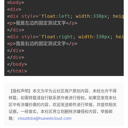
<
body
>
<
div
>
<
div
style
=
'
float
:
left
;
width
:
330px
;
heigh
<
p
>
我是左边的固定测试文字
</
p
>
</
div
>
<
div
style
=
'
float
:
right
;
width
:
330px
;
heig
<
p
>
我是右边的固定测试文字
</
p
>
</
div
>
</
div
>
</
body
>
</
html
>
【版权声明】本文为华为云社区用户原创内容，未经允许不得
转载，如需转载请自行联系原作者进行授权。如果您发现本社
区中有涉嫌抄袭的内容，欢迎发送邮件进行举报，并提供相关
证据，一经查实，本社区将立刻删除涉嫌侵权内容，举报邮
箱：
cloudbbs@huaweicloud.com