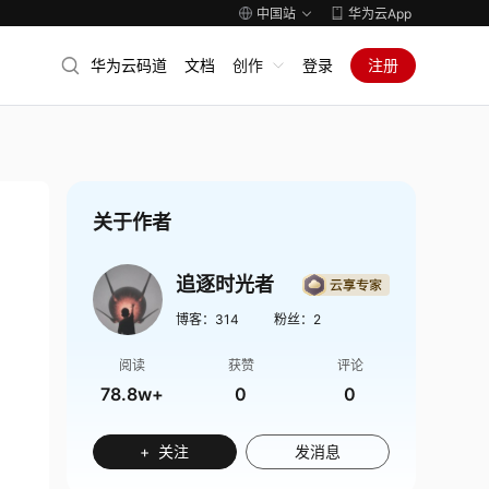
中国站
华为云App
华为云码道
文档
创作
登录
注册
关于作者
追逐时光者
博客：
314
粉丝：
2
阅读
获赞
评论
78.8w+
0
0
+ 关注
发消息