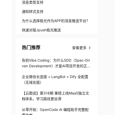
消息类型支持
通知样式支持
为什么选择极光作为APP的消息推送平台？
快速对接Jpush极光推送
.NET FX 4.5项目快速接入
热门推荐
查看更多
参考文章
告别Vibe Coding：为什么SDD（Spec-Dri
ven Development）才是AI项目开发的正确
打开方式
企业微信长连接 + LangBot + Dify 全配置
（无域名版）
【云图说】第318期 重磅上线MaaS独立文
档体系，学习路径更丝滑
从零开始：OpenCode AI 编程助手完整配