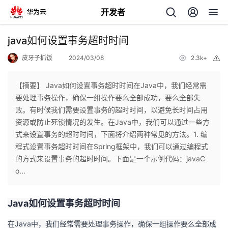
开发者
返
java如何设置事务超时时间
回
皮牙子抓饭
2024/03/08
2.3k+
举
报
【摘要】 Java如何设置事务超时时间在Java中，我们经常需
要处理事务操作，确保一组操作要么全部成功，要么全部失
败。有时候我们需要设置事务的超时时间，以避免长时间占用
个
资源或防止死锁情况的发生。在Java中，我们可以通过一些方
式来设置事务的超时时间，下面将介绍两种常见的方法。1. 编
我
人
程式设置事务超时时间在Spring框架中，我们可以通过编程式
的方式来设置事务的超时时间。下面是一个示例代码：javaC
的
主
o...
开
页
Java如何设置事务超时时间
发
在Java中，我们经常需要处理事务操作，确保一组操作要么全部成