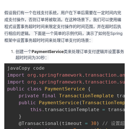
假设我们有一个在线支付系统，用户在下单后需要在一定时间内完
成支付操作，否则订单将被取消。在这种场景下，我们可以使用编
程式设置事务超时时间来限定支付操作的时间范围，并在超时后执
行相应的逻辑。 下面是一个简单的示例代码，演示了如何在Spring
框架中设置事务超时时间来处理订单支付的场景：
创建一个
PaymentService
类来处理订单支付逻辑并设置事务
超时时间为30秒：
import
org
.
springframework
.
transaction
.
ann
import
org
.
springframework
.
transaction
.
sup
public
class
PaymentService
{
private
final
TransactionTemplate
 tran
public
PaymentService
(
TransactionTempl
this
.
transactionTemplate 
=
 transac
}
@Transactional
(
timeout 
=
30
)
// 设置超