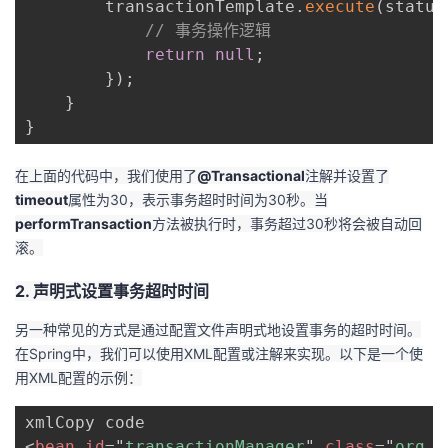
        transactionTemplate
.
execute
(
status
我
注
的
开
// 事务操作逻辑
return
null
;
的
Programs
发
}
)
;
}
支
者
}
持
学
在上面的代码中，我们使用了
@Transactional
注解并设置了
timeout
属性为30，表示事务超时时间为30秒。当
我
堂
performTransaction
方法被执行时，事务超过30秒将会被自动回
滚。
的
我
我
2. 声明式设置事务超时时间
技
的
的
我
另一种常见的方式是通过配置文件声明式地设置事务的超时时间。
在Spring中，我们可以使用XML配置或注解来实现。以下是一个使
术
云
课
的
我
用XML配置的示例：
支
声
程
认
的
我
<
bean
id
=
"
transactionManager
"
class
=
"
org.s