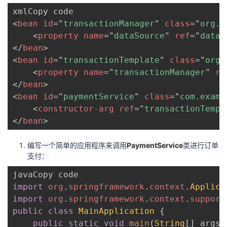
<
bean
id
=
"
transactionManager
"
class
=
"
org.s
<
property
name
=
"
dataSource
"
ref
=
"
dataS
</
bean
>
<
bean
id
=
"
transactionTemplate
"
class
=
"
org.
<
property
name
=
"
transactionManager
"
re
</
bean
>
<
bean
id
=
"
paymentService
"
class
=
"
com.examp
<
constructor-arg
ref
=
"
transactionTempl
</
bean
>
编写一个简单的应用程序来调用
PaymentService
类进行订单
支付：
import
org
.
springframework
.
context
.
Applica
import
org
.
springframework
.
context
.
support
public
class
MainApplication
{
public
static
void
main
(
String
[
]
 args
)