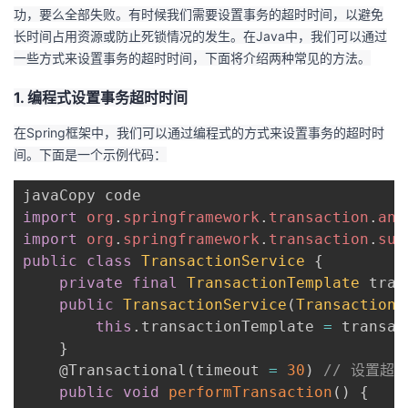
功，要么全部失败。有时候我们需要设置事务的超时时间，以避免
者
长时间占用资源或防止死锁情况的发生。在Java中，我们可以通过
一些方式来设置事务的超时时间，下面将介绍两种常见的方法。
我
1. 编程式设置事务超时时间
的
我
在Spring框架中，我们可以通过编程式的方式来设置事务的超时时
间。下面是一个示例代码：
博
的
我
客
论
的
我
import
org
.
springframework
.
transaction
.
ann
import
org
.
springframework
.
transaction
.
sup
坛
圈
的
我
public
class
TransactionService
{
private
final
TransactionTemplate
 tran
子
直
的
我
public
TransactionService
(
TransactionT
this
.
transactionTemplate 
=
 transac
我
播
活
的
}
@Transactional
(
timeout 
=
30
)
// 设置超
我
动
关
的
public
void
performTransaction
(
)
{