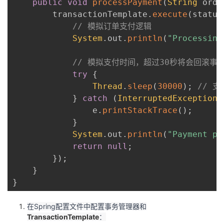
public
void
processPayment
(
String
 orde
        transactionTemplate
.
execute
(
status
// 模拟订单支付逻辑
System
.
out
.
println
(
"Processing
// 模拟支付时间，超过30秒将会回滚事
try
{
Thread
.
sleep
(
30000
)
;
// 
}
catch
(
InterruptedException
 
                e
.
printStackTrace
(
)
;
}
System
.
out
.
println
(
"Payment pr
return
null
;
}
)
;
}
}
在Spring配置文件中配置事务管理器和
TransactionTemplate
：