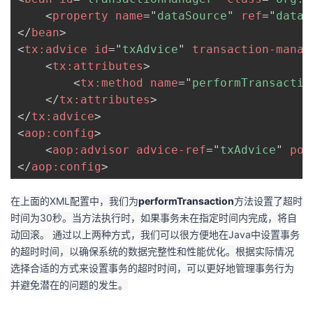
持
建
证
实
的
<
property
name
=
"
dataSource
"
ref
=
"
dataS
</
bean
>
议
验
收
<
tx:
advice
id
=
"
txAdvice
"
transaction-manag
<
tx:
attributes
>
藏
<
tx:
method
name
=
"
performTransactio
</
tx:
attributes
>
</
tx:
advice
>
<
aop:
config
>
<
aop:
advisor
advice-ref
=
"
txAdvice
"
poi
</
aop:
config
>
在上面的XML配置中，我们为
performTransaction
方法设置了超时
时间为30秒。当方法执行时，如果事务未在指定时间内完成，将自
动回滚。 通过以上两种方式，我们可以很方便地在Java中设置事务
的超时时间，以确保系统的数据完整性和性能优化。根据实际情况
选择合适的方式来设置事务的超时时间，可以更好地管理事务行为
并避免潜在的问题的发生。