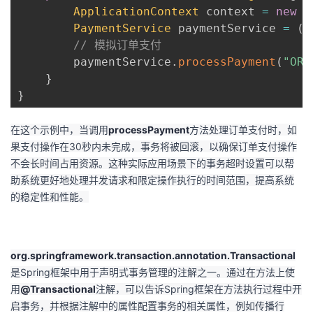
ApplicationContext
 context 
=
new
C
PaymentService
 paymentService 
=
(
P
// 模拟订单支付
        paymentService
.
processPayment
(
"ORD
}
}
在这个示例中，当调用
processPayment
方法处理订单支付时，如
果支付操作在30秒内未完成，事务将被回滚，以确保订单支付操作
不会长时间占用资源。这种实际应用场景下的事务超时设置可以帮
助系统更好地处理并发请求和限定操作执行的时间范围，提高系统
的稳定性和性能。
org.springframework.transaction.annotation.Transactional
是Spring框架中用于声明式事务管理的注解之一。通过在方法上使
用
@Transactional
注解，可以告诉Spring框架在方法执行过程中开
启事务，并根据注解中的属性配置事务的相关属性，例如传播行