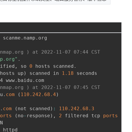
4 scanme
.
namp
.
org

/nmap.org ) at 2022-11-07 07:44 CST
mp.org"
.
cified
,
 so 
0
 hosts scanned
.
 hosts up
)
 scanned in 
1.18
 seconds

T4 www
.
baidu
.
com

/nmap.org ) at 2022-11-07 07:45 CST
du
.
com
(
110.242
.68
.4
)
u
.
com
(
not scanned
)
:
110.242
.68
.3
ports
(
no
-
response
)
,
2
 filtered tcp 
ports
(
po