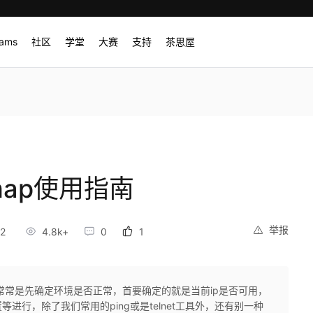
rams
社区
学堂
大赛
支持
茶思屋
ap使用指南
举报
52
4.8k+
0
1
常常是先确定环境是否正常，首要确定的就是当前ip是否可用，
行，除了我们常用的ping或是telnet工具外，还有别一种