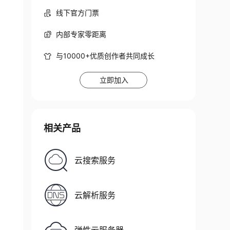
线下官方门票
内部专家零距离
ion and security

it works fine

与10000+优质创作者共同成长
ermine what

e and version
)
立即加入
 they are

ns of other

any systems and

work inventory,

相关产品
 uptime.

安全审核工具，不但在单个主机里也是很好用的，在大型网络中也是
l information on

云搜索服务
he “interesting

ice
 name, and

云解析服务
Open means that

ackets on that

tacle is
