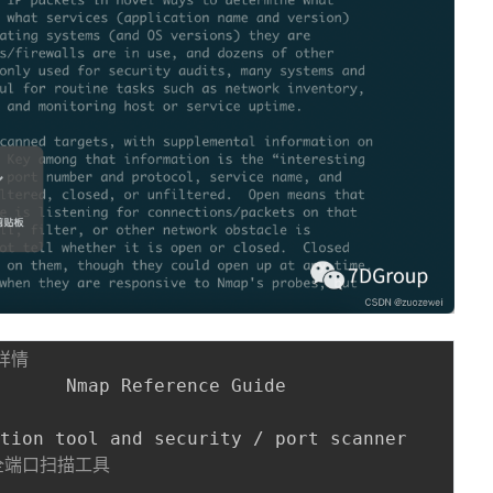
详情
       Nmap Reference Guide                  
tion tool and security / port scanner

安全端口扫描工具