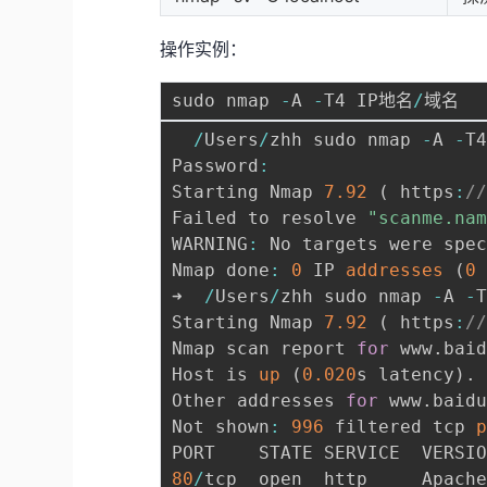
操作实例：
sudo nmap 
-
A 
-
T4 IP地名
/
/
Users
/
zhh sudo nmap 
-
A 
-
T
Password
:
Starting Nmap 
7.92
(
 https
:
/
Failed to resolve 
"scanme.na
WARNING
:
 No targets were spe
Nmap done
:
0
 IP 
addresses
(
0
➜  
/
Users
/
zhh sudo nmap 
-
A 
-
Starting Nmap 
7.92
(
 https
:
/
Nmap scan report 
for
 www
.
bai
Host is 
up
(
0.020
s latency
)
.
Other addresses 
for
 www
.
baid
Not shown
:
996
 filtered tcp 
80
/