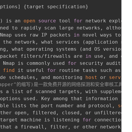
Options
]
{
target specification
}
”
)
 is an 
open
source
 tool 
for
 network explorat
ned to rapidly scan large networks, although 
 Nmap uses raw IP packets 
in
 novel ways to det
n the network, what services 
(
application nam
ing, what operating systems 
(
and OS versions
)
 packet filters/firewalls are 
in
 use, and doze
e Nmap is commonly used 
for
 security audits, m
s 
find
 it useful 
for
 routine tasks such as net
ade schedules, and monitoring 
host
 or 
service
twork Mapper"的缩写)是一款免费开源的网络探测和
s a list of scanned targets, with supplementa
options used. Key among that information is t
able lists the port number and protocol, 
serv
ther open, filtered, closed, or unfiltered.  
 target machine is listening 
for
 connections/p
that a firewall, filter, or other network obs