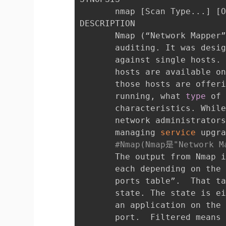
       nmap 
[
Scan Type
..
.
]
[
DESCRIPTION

       Nmap 
(
“Network Mapper
       auditing. It was desig
       against single hosts.
       hosts are available o
       those hosts are offer
       running, what 
type
 of
       characteristics. Whil
       network administrator
       managing 
service
 upgr
#Nmap(Nmap是"Ne
       The output from Nmap i
       each depending on the 
       ports table”.  That t
       state. The state is ei
       an application on the
       port.  Filtered means 