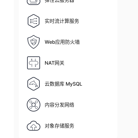
弹性云服务器
osed.  Closed

n
 up at any time.

's probes, but

实时流计算服务
 the state

rmine 
which
 of

tware version

Web应用防火墙
col scan is

s rather than

NAT网关
态，状态有开放、过滤、已关闭、未过滤，其中开放意味着目标计算
r information on

ice types, and

云数据库 MySQL
备类型和MAC地址。
内容分发网络
 used 
in
 this

, and

对象存储服务