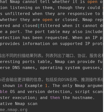
that Nmap cannot tell whether it is 
open
 or cl
tion listening on them, though they could 
ope
s unfiltered when they are responsive to Nmap
 whether they are 
open
 or closed. Nmap reports
tered and closed
|
filtered when it cannot dete
e a port. The port table may also include sof
etection has been requested. When an IP proto
provides information on supported IP protocol
，输出不同的扫描结果列表。列表列出了端口、协议、服务名称和状
eresting ports table, Nmap can provide furthe
erse DNS names, operating system guesses, dev
ap还会输出更详细的信息，包括反向DSN名称、推测操作系统、设
s shown 
in
 Example 
1
. The only Nmap arguments
able
 OS and version detection, script scanning
aster execution
;
 and 
then
 the hostname.

ative Nmap scan

nme.nmap.org