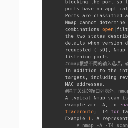
       blocking the port so 
       ports have no applica
       Ports are classified a
       Nmap cannot determine
       combinations 
open
|
fil
       the two states describ
       details when version d
       requested 
(
-sO
)
, Nmap 
       listening ports.

#nmap根据不同的输入选项
       In addition to the int
       targets, including rev
       MAC addresses.

#除了关注的端口列表外，nm
       A typical Nmap scan i
       example are -A, to 
en
traceroute
;
 -T4 
for
 f
       Example 
1
. A represent
# nmap -A -T4 sca