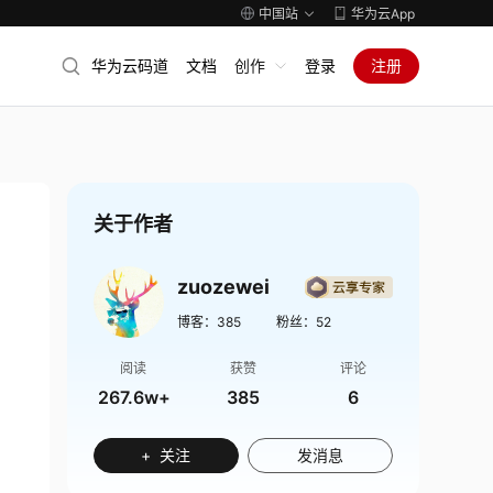
中国站
华为云App
华为云码道
文档
创作
登录
注册
关于作者
zuozewei
博客：
385
粉丝：
52
阅读
获赞
评论
267.6w+
385
6
+ 关注
发消息