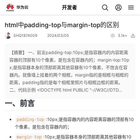
开发者
返
html中padding-top与margin-top的区别
回
SHQ1874009
2024/03/05
3.1k+
举
报
【摘要】 一、前言padding-top:10px;是指容器内的内容距离
容器的顶部有10个像素，是包含在容器内的；margin-top:10p
x;是指容器本身的顶部距离其他容器有10个像素，不饱含在容
个
器内。就像墙上挂着的两个相框，margin指的是相框与相框的
距离，padding指的是每个相框里照片与相框边框的距离。
我
人
二、代码示例 <!DOCTYPE html PUBLIC "-//W3C//DTD...
一、前言
的
主
:10px;是指容器内的内容距离容器的顶部有10
padding-top
开
页
个像素，是包含在容器内的；
发
:10px;是指容器本身的顶部距离其他容器有10
margin-top