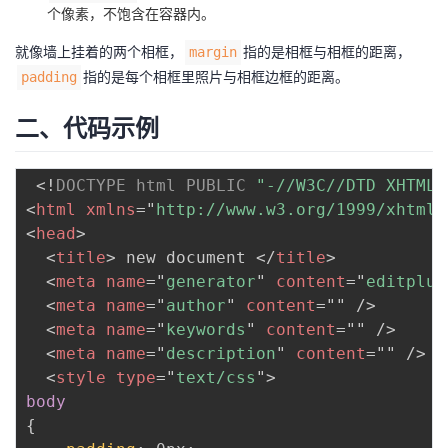
个像素，不饱含在容器内。
者
就像墙上挂着的两个相框，
指的是相框与相框的距离，
margin
指的是每个相框里照片与相框边框的距离。
padding
我
二、代码示例
的
我
博
的
我
<!
DOCTYPE
html
PUBLIC
"-//W3C//DTD XHTML 
<
html
xmlns
=
"
http://www.w3.org/1999/xhtml
"
客
论
的
我
<
head
>
<
title
>
 new document 
</
title
>
坛
圈
的
我
<
meta
name
=
"
generator
"
content
=
"
editplus
<
meta
name
=
"
author
"
content
=
"
"
/>
子
直
的
我
<
meta
name
=
"
keywords
"
content
=
"
"
/>
<
meta
name
=
"
description
"
content
=
"
"
/>
我
播
活
的
<
style
type
=
"
text/css
"
>
body
我
动
关
的
{