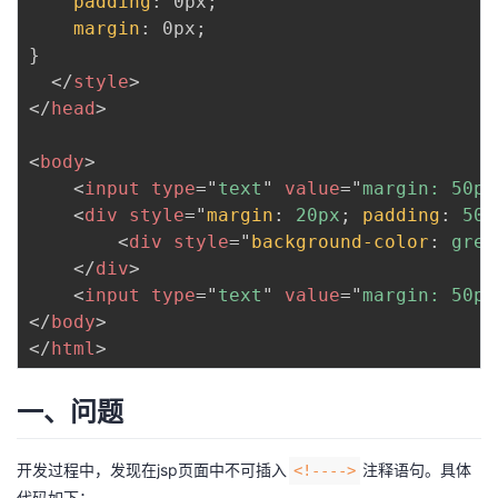
padding
:
 0px
;
我
注
的
开
margin
:
 0px
;
}
的
Programs
发
</
style
>
</
head
>
支
者
<
body
>
持
学
<
input
type
=
"
text
"
value
=
"
margin: 50px
<
div
style
=
"
margin
:
 20px
;
padding
:
 50p
我
<
div
style
=
"
background-color
:
 gree
堂
</
div
>
的
我
<
input
type
=
"
text
"
value
=
"
margin: 50px
我
</
body
>
技
的
</
html
>
的
我
术
云
课
的
我
一、问题
支
声
程
认
的
我
开发过程中，发现在jsp页面中不可插入
注释语句。具体
<!---->
代码如下：