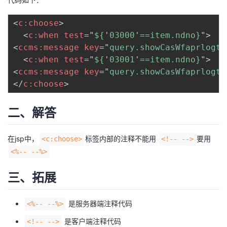
持
建
证
实
的
<
c:
choose
>
议
验
收
<
c:
when
test
=
"
${
'
03000
'
==item.ndno}
"
>
<
ccms:
message
key
=
"
query.showCasWfaprlogta
藏
<
c:
when
test
=
"
${
'
03001
'
==item.ndno}
"
>
<
ccms:
message
key
=
"
query.showCasWfaprlogta
</
c:
choose
>
二、解答
在jsp中，
标签内部的注释不能用
要用
<c:choose>
<!-- -->
<%-- --%>
三、拓展
是服务器端注释代码
<%-- --%>
是客户端注释代码
<!-- -->