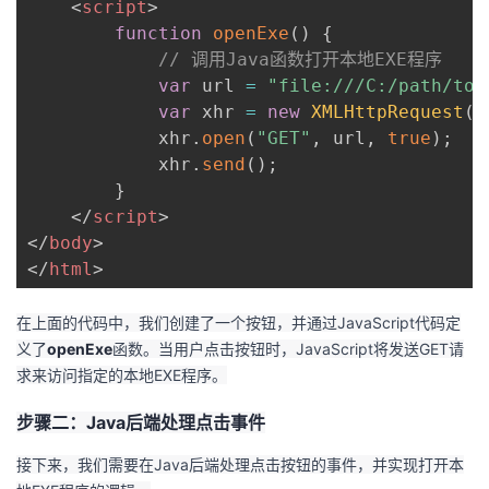
<
script
>
议
注
验
收
function
openExe
(
)
{
// 调用Java函数打开本地EXE程序
藏
var
 url 
=
"file:///C:/path/to/
var
 xhr 
=
new
XMLHttpRequest
(
)
            xhr
.
open
(
"GET"
,
 url
,
true
)
;
            xhr
.
send
(
)
;
}
</
script
>
</
body
>
</
html
>
在上面的代码中，我们创建了一个按钮，并通过JavaScript代码定
义了
openExe
函数。当用户点击按钮时，JavaScript将发送GET请
求来访问指定的本地EXE程序。
步骤二：Java后端处理点击事件
接下来，我们需要在Java后端处理点击按钮的事件，并实现打开本