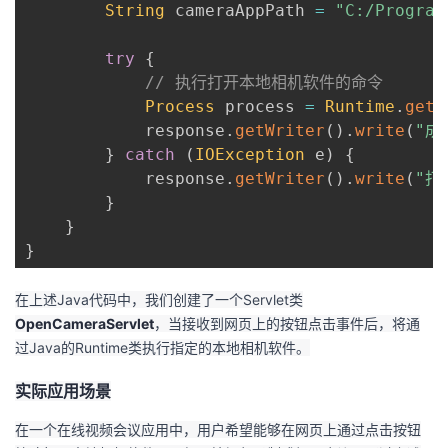
String
 cameraAppPath 
=
"C:/Program
try
{
// 执行打开本地相机软件的命令
Process
 process 
=
Runtime
.
getR
            response
.
getWriter
(
)
.
write
(
"成
}
catch
(
IOException
 e
)
{
            response
.
getWriter
(
)
.
write
(
"打
}
}
}
在上述Java代码中，我们创建了一个Servlet类
OpenCameraServlet
，当接收到网页上的按钮点击事件后，将通
过Java的Runtime类执行指定的本地相机软件。
实际应用场景
在一个在线视频会议应用中，用户希望能够在网页上通过点击按钮