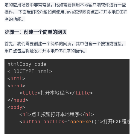
定的应用场景中非常常见，比如需要调用本地客户端软件进行一些
的
Programs
发
者
操作。 下面我们将介绍如何使用Java实现网页点击打开本地EXE程
序的功能。
支
者
我
步骤一：创建一个简单的网页
持
学
的
我
首先，我们需要创建一个简单的网页，其中包含一个按钮或链接，
用户点击后将触发打开本地EXE程序的操作。
我
堂
博
的
我
的
我
客
论
的
我
我
<!
DOCTYPE
html
>
<
html
>
技
的
坛
圈
的
我
的
我
<
head
>
<
title
>
打开本地程序
</
title
>
术
云
子
直
的
我
课
的
我
</
head
>
<
body
>
支
声
播
活
的
程
认
的
我
<
h1
>
点击按钮打开本地程序
</
h1
>
<
button
onclick
=
"
openExe
(
)
"
>
打开EXE程序
持
建
动
关
证
实
的