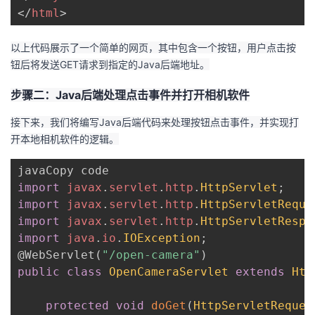
</
html
>
以上代码展示了一个简单的网页，其中包含一个按钮，用户点击按
钮后将发送GET请求到指定的Java后端地址。
步骤二：Java后端处理点击事件并打开相机软件
接下来，我们将编写Java后端代码来处理按钮点击事件，并实现打
开本地相机软件的逻辑。
import
javax
.
servlet
.
http
.
HttpServlet
;
import
javax
.
servlet
.
http
.
HttpServletReque
import
javax
.
servlet
.
http
.
HttpServletRespo
import
java
.
io
.
IOException
;
@WebServlet
(
"/open-camera"
)
public
class
OpenCameraServlet
extends
Htt
protected
void
doGet
(
HttpServletReques