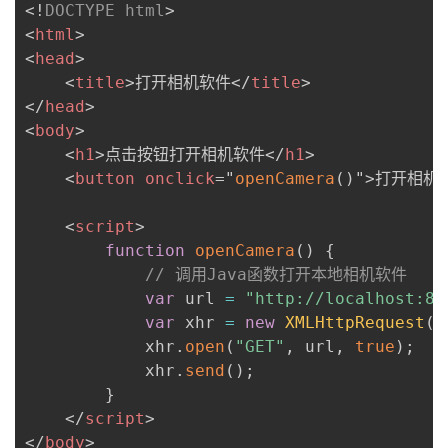
<!
DOCTYPE
html
>
<
html
>
<
head
>
<
title
>
打开相机软件
</
title
>
</
head
>
<
body
>
<
h1
>
点击按钮打开相机软件
</
h1
>
<
button
onclick
=
"
openCamera
(
)
"
>
打开相机
<
script
>
function
openCamera
(
)
{
// 调用Java函数打开本地相机软件
var
 url 
=
"http://localhost:80
var
 xhr 
=
new
XMLHttpRequest
(
)
            xhr
.
open
(
"GET"
,
 url
,
true
)
;
            xhr
.
send
(
)
;
}
</
script
>
</
body
>