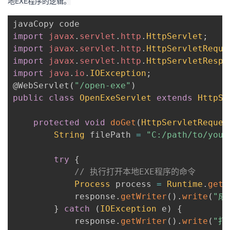
地EXE程序的逻辑。
import
javax
.
servlet
.
http
.
HttpServlet
;
import
javax
.
servlet
.
http
.
HttpServletReque
import
javax
.
servlet
.
http
.
HttpServletRespo
import
java
.
io
.
IOException
;
@WebServlet
(
"/open-exe"
)
public
class
OpenExeServlet
extends
HttpSe
protected
void
doGet
(
HttpServletReques
String
 filePath 
=
"C:/path/to/your
try
{
// 执行打开本地EXE程序的命令
Process
 process 
=
Runtime
.
getR
            response
.
getWriter
(
)
.
write
(
"成
}
catch
(
IOException
 e
)
{
            response
.
getWriter
(
)
.
write
(
"打