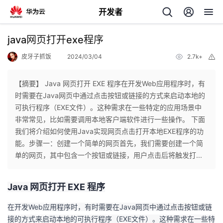
开发者
返
java网页打开exe程序
回
皮牙子抓饭
2024/03/04
2.7k+
举
报
【摘要】 Java 网页打开 EXE 程序在开发Web应用程序时，有
时需要在Java网页中通过点击按钮或链接的方式来启动本地的
可执行程序（EXE文件）。这种需求在一些特定的应用场景中
个
非常常见，比如需要调用本地客户端软件进行一些操作。 下面
我们将介绍如何使用Java实现网页点击打开本地EXE程序的功
我
人
能。步骤一：创建一个简单的网页首先，我们需要创建一个简
单的网页，其中包含一个按钮或链接，用户点击后将触发打...
我
的
主
Java 网页打开 EXE 程序
我
的
开
页
在开发Web应用程序时，有时需要在Java网页中通过点击按钮或链
我
的
开
发
接的方式来启动本地的可执行程序（EXE文件）。这种需求在一些特