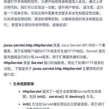
快速打开本地相机软件，以便开始视频录制或加入会议。通过上述
示例代码，我们可以实现这一功能，提升用户体验。 请注意，这只
是一个简单示例，实际应用中需要考虑更多安全性和稳定性因素，
比如添加权限控制、错误处理等机制，以确保系统的安全和稳定运
行。 希望本示例对你有所帮助，谢谢阅读！
javax.servlet.http.HttpServlet
类是 Java Servlet API 中的一个重
要类，用于处理客户端的HTTP请求并生成HTTP响应。Servlet 是在
服务器端运行的小型Java程序，用于扩展服务器的功能。
HttpServlet
类是
Servlet
接口的抽象类，简化了处理HTTP请求的
过程。 下面是关于
javax.servlet.http.HttpServlet
主要特性的详
细介绍：
生命周期管理
：
HttpServlet
提供了一组方法来管理Servlet的生命周
期，包括
init()
、
service()
和
destroy()
方法。
init()
方法在Servlet被实例化后立即被调用，用于进行