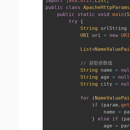
import
java
.
util
.
List
;
public
class
ApacheHttpParams
public
static
void
main
(
S
try
{
String
 urlString 
URI
 uri 
=
new
URI
List
<
NameValuePai
// 获取参数值
String
 name 
=
nul
String
 age 
=
null
String
 city 
=
nul
for
(
NameValuePai
if
(
param
.
get
                    name 
=
 pa
}
else
if
(
pa
                    age 
=
 par