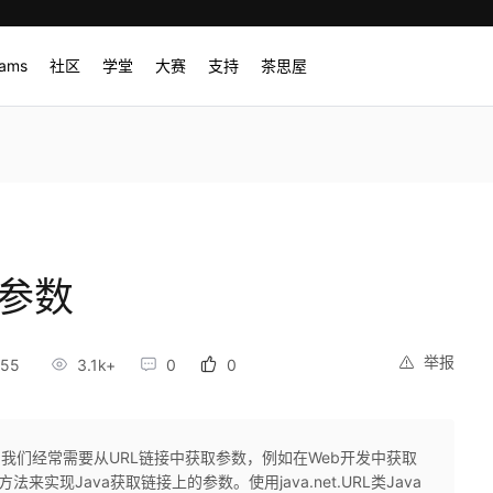
rams
社区
学堂
大赛
支持
茶思屋
的参数
举报
:55
3.1k+
0
0
中，我们经常需要从URL链接中获取参数，例如在Web开发中获取
实现Java获取链接上的参数。使用java.net.URL类Java