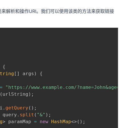
类来解析和操作URI。我们可以使用该类的方法来获取链接
{
tring
[
]
 args
)
{
=
"https://www.example.com/?name=John&age=25
(
urlString
)
;
i
.
getQuery
(
)
;
 query
.
split
(
"&"
)
;
g
>
 paramMap 
=
new
HashMap
<
>
(
)
;