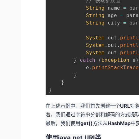
// 获取参数值
String
 name 
=
 par
String
 age 
=
 para
String
 city 
=
 par
System
.
out
.
printl
System
.
out
.
printl
System
.
out
.
printl
}
catch
(
Exception
 e
)
            e
.
printStackTrace
}
}
}
在上述示例中，我们首先创建一个
URL
对
着，我们通过字符串分割和解码的方式提
最后，我们使用
get()
方法从
HashMap
中
使用java.net.URI类