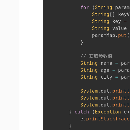
for
(
String
 param
String
[
]
 keyV
String
 key 
=
String
 value 
                paramMap
.
put
(
}
// 获取参数值
String
 name 
=
 par
String
 age 
=
 para
String
 city 
=
 par
System
.
out
.
printl
System
.
out
.
printl
System
.
out
.
printl
}
catch
(
Exception
 e
)
            e
.
printStackTrace
}