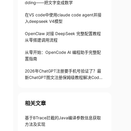
dding——把文字变成数学
在VS code中使用claude code agent并接
入deepseek V4模型
&city=New%20York"
;
OpenClaw 对接 DeepSeek 完整配置教程
从零搭建调用流程
从零开始：OpenCode AI 编程助手完整配
置指南
2026年ChatGPT注册要手机号验证了？最
新ChatGPT图文注册保姆级教程解决Codex
手机号验证难题
相关文章
基于BTrace拦截的Java编译参数信息获取
方法及实现