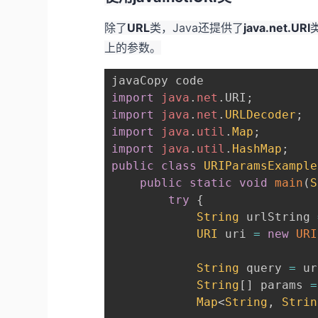
除了
URL
类，Java还提供了
java.net.URI
上的参数。
import
java
.
net
.
URI
;
import
java
.
net
.
URLDecoder
;
import
java
.
util
.
Map
;
import
java
.
util
.
HashMap
;
public
class
URIParamsExample
public
static
void
main
(
S
try
{
String
 urlString 
URI
 uri 
=
new
URI
String
 query 
=
 ur
String
[
]
 params 
=
Map
<
String
,
Strin