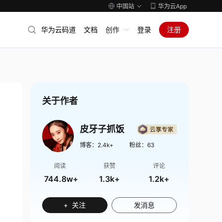
中国站
华为云App
华为云码道
文档
创作
登录
注册
关于作者
皮牙子抓饭
博客：
2.4k+
粉丝：
63
阅读
获赞
评论
744.8w+
1.3k+
1.2k+
+ 关注
发消息