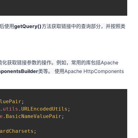
后使用
getQuery()
方法获取链接中的查询部分，并按照类
简化获取链接参数的操作。例如，常用的库包括Apache
ponentsBuilder
类等。 使用Apache HttpComponents
luePair
;
.
utils
.
URLEncodedUtils
;
e
.
BasicNameValuePair
;
ardCharsets
;