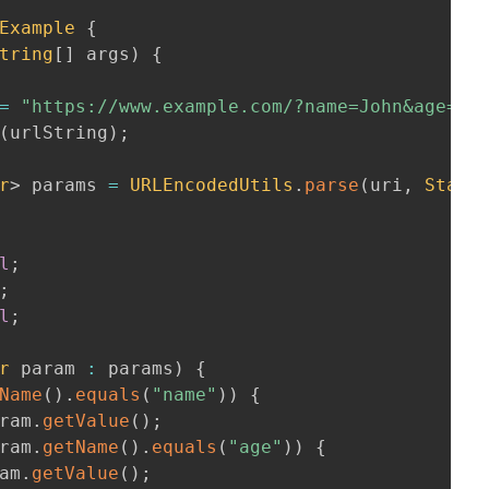
Example
{
tring
[
]
 args
)
{
=
"https://www.example.com/?name=John&age=25
(
urlString
)
;
r
>
 params 
=
URLEncodedUtils
.
parse
(
uri
,
Stand
l
;
;
l
;
r
 param 
:
 params
)
{
Name
(
)
.
equals
(
"name"
)
)
{
ram
.
getValue
(
)
;
ram
.
getName
(
)
.
equals
(
"age"
)
)
{
am
.
getValue
(
)
;