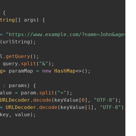
{
tring
[
]
 args
)
{
=
"https://www.example.com/?name=John&age=25
(
urlString
)
;
l
.
getQuery
(
)
;
 query
.
split
(
"&"
)
;
g
>
 paramMap 
=
new
HashMap
<
>
(
)
;
 
:
 params
)
{
alue 
=
 param
.
split
(
"="
)
;
URLDecoder
.
decode
(
keyValue
[
0
]
,
"UTF-8"
)
;
=
URLDecoder
.
decode
(
keyValue
[
1
]
,
"UTF-8"
)
;
key
,
 value
)
;