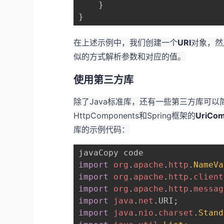
}
}
在上述示例中，我们创建一个
URI
对象，然
似的方式解析参数和对应的值。
使用第三方库
除了Java标准库，还有一些第三方库可以
HttpComponents和Spring框架的
UriCom
库的示例代码：
import
org
.
apache
.
http
.
NameVa
import
org
.
apache
.
http
.
client
import
org
.
apache
.
http
.
messag
import
java
.
net
.
URI
;
import
java
.
nio
.
charset
.
Stand