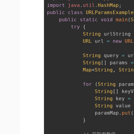
import
java
.
util
.
HashMap
;
public
class
URLParamsExample
public
static
void
main
(
S
try
{
String
 urlString 
URL
 url 
=
new
URL
String
 query 
=
 ur
String
[
]
 params 
=
Map
<
String
,
Strin
for
(
String
 param
String
[
]
 keyV
String
 key 
=
String
 value 
                paramMap
.
put
(
}