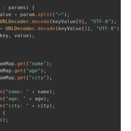
 
:
 params
)
{
alue 
=
 param
.
split
(
"="
)
;
URLDecoder
.
decode
(
keyValue
[
0
]
,
"UTF-8"
)
;
=
URLDecoder
.
decode
(
keyValue
[
1
]
,
"UTF-8"
)
;
key
,
 value
)
;
amMap
.
get
(
"name"
)
;
mMap
.
get
(
"age"
)
;
amMap
.
get
(
"city"
)
;
n
(
"name: "
+
 name
)
;
n
(
"age: "
+
 age
)
;
n
(
"city: "
+
 city
)
;
{
(
)
;