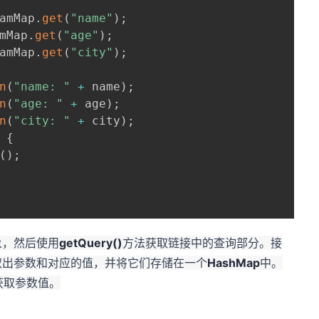
amMap
.
get
(
"name"
)
;
mMap
.
get
(
"age"
)
;
amMap
.
get
(
"city"
)
;
n
(
"name: "
+
 name
)
;
n
(
"age: "
+
 age
)
;
n
(
"city: "
+
 city
)
;
{
(
)
;
象，然后使用
getQuery()
方法获取链接中的查询部分。接
取出参数和对应的值，并将它们存储在一个
HashMap
中。
获取参数值。