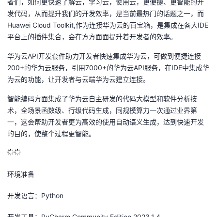
者们，如何更快速了解云，学习云，使用云，更便捷、更智能的开
发代码，从而提升我们的开发效率，是当前最热门的话题之一，而
的
Programs
发
者
Huawei Cloud Toolkit,作为连接华为云的百宝箱，是集成在各大IDE
平台上的插件集合，会在方方面面提升着开发者的效率。
支
者
我
华为云API开发套件助力开发者快速集成华为云，可做到便捷连接
持
学
的
我
200+的华为云服务，引用7000+的华为云API服务，在IDE中集成华
为云的功能，让开发者与云端华为云建立连接。
我
堂
博
的
我
智能编码方面集成了华为云自主研发的代码大模型和软件分析技
的
我
术，全场景函数级、行级代码生成，同规模算力一次通过业界第
客
论
的
我
我
一，这会帮助开发者更为高效的使用自动语义生成，达到快速开发
技
的
的目的，使整个过程更智能。
坛
圈
的
我
的
我
术
云
子
直
的
我
课
的
我
环境准备
支
声
播
活
的
程
认
的
我
开发语言：Python
持
建
动
关
证
实
的
开发工具：PyCharm Community Edition 2023.1.4