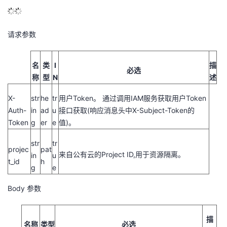
请求参数
名
类
I
描
必选
称
型
N
述
X-
str
he
tr
用户Token。 通过调用IAM服务获取用户Token
Auth-
in
ad
u
接口获取(响应消息头中X-Subject-Token的
Token
g
er
e
值)。
str
tr
projec
pat
来自公有云的Project ID,用于资源隔离。
in
u
t_id
h
g
e
Body 参数
描
名称
类型
必选