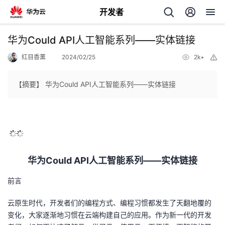
开发者
返
华为Could API人工智能系列——实体链接
回
红目香薰
2024/02/25
2k+
举
报
【摘要】 华为Could API人工智能系列——实体链接
个
我
人
华为Could API人工智能系列——实体链接
我
的
主
前言
我
的
开
页
云原生时代，开发者们的编程方式、编程习惯都发生了天翻地覆的
变化，大家逐渐地习惯在云端构建自己的应用。作为新一代的开发
我
的
开
发