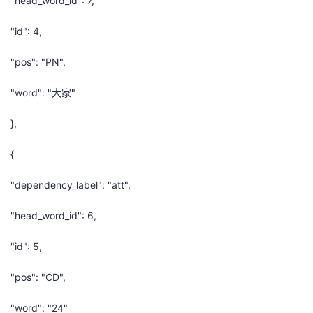
"head_word_id": 7,
"id": 4,
"pos": "PN",
"word": "大家"
},
{
"dependency_label": "att",
"head_word_id": 6,
"id": 5,
"pos": "CD",
"word": "24"