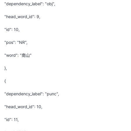
"dependency_label": "obj",
"head_word_id": 9,
"id": 10,
"pos": "NR",
"word": "南山"
},
{
"dependency_label": "punc",
"head_word_id": 10,
"id": 11,