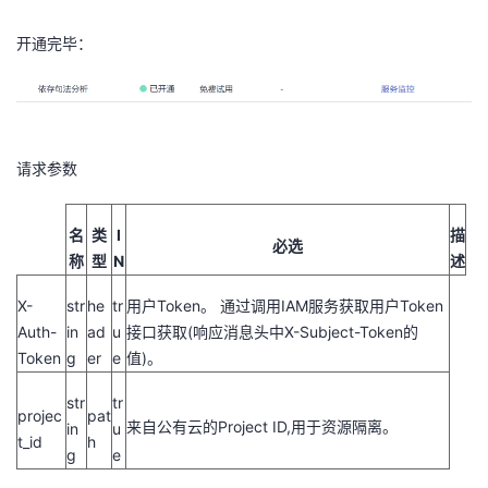
开通完毕：
请求参数
名
类
I
描
必选
称
型
N
述
X-
str
he
tr
用户Token。 通过调用IAM服务获取用户Token
Auth-
in
ad
u
接口获取(响应消息头中X-Subject-Token的
Token
g
er
e
值)。
str
tr
projec
pat
来自公有云的Project ID,用于资源隔离。
in
u
t_id
h
g
e