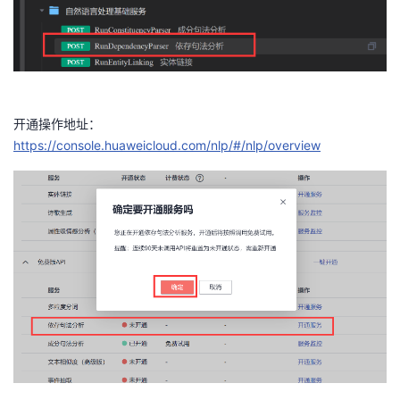
开通操作地址：
https://console.huaweicloud.com/nlp/#/nlp/overview