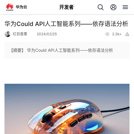
开发者
返
华为Could API人工智能系列——依存语法分析
回
红目香薰
2024/02/25
2.3k+
举
报
【摘要】 华为Could API人工智能系列——依存语法分析
个
我
人
的
主
开
页
发