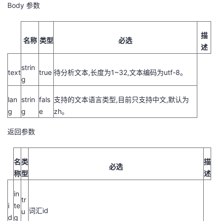
Body 参数
描
名称
类型
必选
述
strin
text
true
待分析文本,长度为1~32,文本编码为utf-8。
g
lan
strin
fals
支持的文本语言类型,目前只支持中文,默认为
g
g
e
zh。
返回参数
名
类
描
必选
称
型
述
in
tr
i
te
词汇id
u
d
g