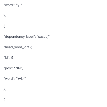
"word": "，"
},
{
"dependency_label": "sasubj",
"head_word_id": 7,
"id": 9,
"pos": "NN",
"word": "寿比"
},
{