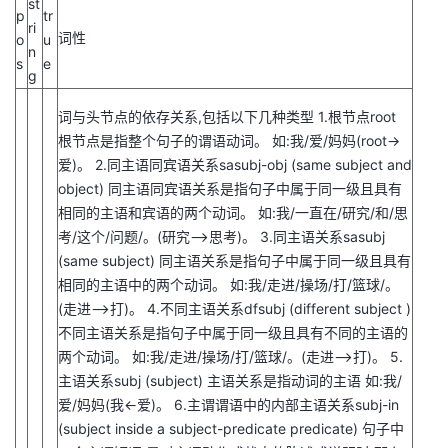
st
p
tr
ri
词性
o
u
n
s
e
g
词与头节点的依存关系,包括以下几种类型 1.根节点root
根节点是指整个句子的谓语动词。 如:我/爱/妈妈(root->
爱)。 2.同主语同宾语关系sasubj-obj (same subject and
object) 同主语同宾语关系是指句子中属于同一级且具有
相同的主语和宾语的两个动词。 如:我/一直在/研究/和/思
考/这个/问题/。(研究–>思考)。 3.同主语关系sasubj
(same subject) 同主语关系是指句子中属于同一级且具有
相同的主语中的两个动词。 如:我/走进/操场/打/篮球/。
(走进–>打)。 4.不同主语关系dfsubj (different subject )
不同主语关系是指句子中属于同一级且具有不同的主语的
两个动词。 如:我/走进/操场/打/篮球/。(走进–>打)。 5.
主语关系subj (subject) 主语关系是指动词的主语 如:我/
爱/妈妈(我<-爱)。 6.主谓谓语中的内部主语关系subj-in
(subject inside a subject-predicate predicate) 句子中