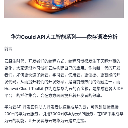
者
我
华为Could API人工智能系列——依存语法分析
的
我
前言
博
的
我
云原生时代，开发者们的编程方式、编程习惯都发生了天翻地覆的
客
论
的
我
变化，大家逐渐地习惯在云端构建自己的应用。作为新一代的开发
者们，如何更快速了解云，学习云，使用云，更便捷、更智能的开
坛
圈
的
我
发代码，从而提升我们的开发效率，是当前最热门的话题之一，而
Huawei Cloud Toolkit,作为连接华为云的百宝箱，是集成在各大IDE
子
直
的
我
平台上的插件集合，会在方方面面提升着开发者的效率。
我
播
活
的
华为云API开发套件助力开发者快速集成华为云，可做到便捷连接
200+的华为云服务，引用7000+的华为云API服务，在IDE中集成华
我
动
关
的
为云的功能，让开发者与云端华为云建立连接。