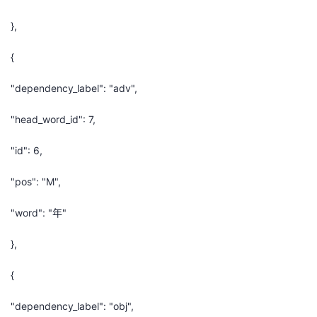
},
{
"dependency_label": "adv",
"head_word_id": 7,
"id": 6,
"pos": "M",
"word": "年"
},
{
"dependency_label": "obj",