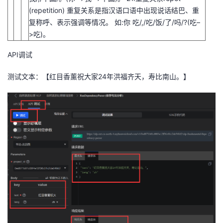
(repetition) 重复关系是指汉语口语中出现说话结巴、重
复称呼、表示强调等情况。 如:你 吃/,/吃/饭/了/吗/?(吃–
>吃)。
API调试
测试文本：【红目香薰祝大家24年洪福齐天，寿比南山。】