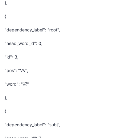
},
{
"dependency_label": "root",
"head_word_id": 0,
"id": 3,
"pos": "VV",
"word": "祝"
},
{
"dependency_label": "subj",