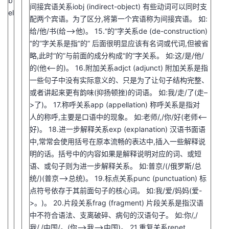
b
间接宾语关系iobj (indirect-object) 有些动词可以同时支
el
配两个宾语。为了区分,将第一个宾语称为间接宾语。 如:
给/他/书(给–>他)。 15.“的”字关系de (de-construction)
“的”字关系是指“的” 后面很明显应该有名词或代词,但被省
略,此时“的”与前面的成分构成“的”字关系。 如:这/是/他/
的(他<–的)。 16.附加关系adjct (adjunct) 附加关系是指
一些句子中没有实际意义的、只是为了让句子结构完整、
或者讲起来更有韵味(抑扬顿挫)的词语。 如:我/走/了(走–
>了)。 17.称呼关系app (appellation) 称呼关系是指对
人的称呼,主要是口语中的现象。 如:老师/,/你/好(老师<–
好)。 18.进一步解释关系exp (explanation) 汉语书面语
中,常常会使用括号在原本流畅的表达中,插入一些解释说
明的话。括号中的内容如果是解释说明对应的词、或短
语、或句子则为进一步解释关系。 如:普京/(/俄罗斯/总
统/)(普京–>总统)。 19.标点关系punc (punctuation) 标
点符号依存于其前面句子的核心词。 如:我/爱/妈妈(爱-
>。)。 20.片段关系frag (fragment) 片段关系是指汉语
中不符合语法、支离破碎、病句的汉语句子。 如:你/,/
我/,/中国/。(你–>我–>中国)。 21.重复关系repet