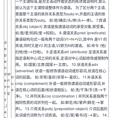
一个主谓短语,是对主语动作或状态的陈述或说明时,那么
就认为这个主谓短语整体作为谓语。 为了区分两个主语,
里面那个主语的依存关系类型为subj-in,外面的主语的依
存关系类型为subj。 如:他/确实/头/疼(头<–疼)。 7.宾语
关系obj (object) 宾语是指谓语动词的承受对象,即受事。
如:我/爱/妈妈(爱->妈妈)。 8.谓语关系pred (predicate)
兼语结构句式一般有两个动词(V1+N+V2),其中N 是V1 的
d
宾语,同时又是V2 的主语,V2即为N的谓语。 如:命令 /他/
e
扫地(他–>扫地)。 9.定语关系att (attribute) 定语关系是
p
指定语和中心词之间的关系,定语对中心词起修饰或限制作
e
用。 如:国家/主席(国家<–主席)。 10.状语关系adv
n
(adverbial) 状语一般修饰谓语动词或形容词,状语在核心
d
st
tr
词的前面。 如:非常/喜欢(非常<–喜欢)。 11.补语关系
e
ri
u
cmp (complement) 补语一般修饰谓语动词或形容词,补
n
n
e
语在核心词的后面(和状语相反)。 如:洗/干净/手(洗–>干
c
g
净)。 12.并列关系coo (coordination ) 并列关系是指两个
y
相同性质的词并列在一起。 如:鲜花/和/掌声(鲜花–>掌
_l
声)。 13.介宾关系pobj (preposition-object) 介词后面的
a
名词或代词称为介词宾语。 如:在/家/看书(在–>家)。 14.