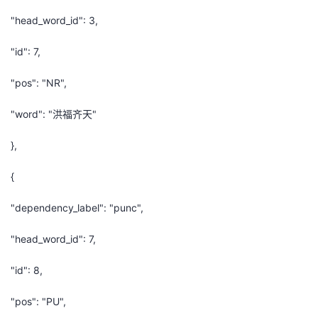
"head_word_id": 3,
"id": 7,
"pos": "NR",
"word": "洪福齐天"
},
{
"dependency_label": "punc",
"head_word_id": 7,
"id": 8,
"pos": "PU",