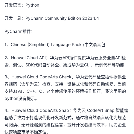
持
建
证
实
的
开发语言：Python
议
验
收
开发工具：PyCharm Community Edition 2023.1.4
PyCharm插件：
藏
1、Chinese (Simplified) Language Pack /中文语言包
2、Huawei Cloud API：华为云API插件提供华为云服务全量API检
索、调试、SDK代码自动补全、集成华为云CLI、示例代码等功能
3、Huawei Cloud CodeArts Check：华为云代码检查插件提供业
界规范（含华为云）检查，支持一键格式化和代码自动修复，当前
支持Java、C++、C，这个使您使用的环境操作即可，我这里用的
python没有提示。
4、Huawei Cloud CodeArts Snap：华为云 CodeArt Snap 智能编
程助手致力于打造现代化开发新范式，通过将自然语言转化为规范
可阅读、无开源漏洞的编程语言，提升开发者编码效率，助力企业
快速响应市场不确定性；