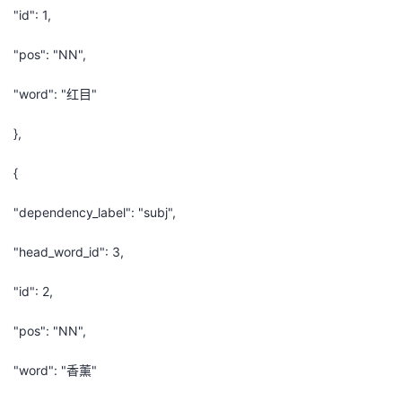
"id": 1,
"pos": "NN",
"word": "红目"
},
{
"dependency_label": "subj",
"head_word_id": 3,
"id": 2,
"pos": "NN",
"word": "香薰"