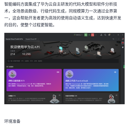
智能编码方面集成了华为云自主研发的代码大模型和软件分析技
我
注
的
开
术，全场景函数级、行级代码生成，同规模算力一次通过业界第
一，这会帮助开发者更为高效的使用自动语义生成，达到快速开发
的
Programs
发
的目的，使整个过程更智能。
支
者
持
学
我
堂
的
我
我
技
的
的
我
术
云
课
的
我
支
声
程
认
的
我
环境准备