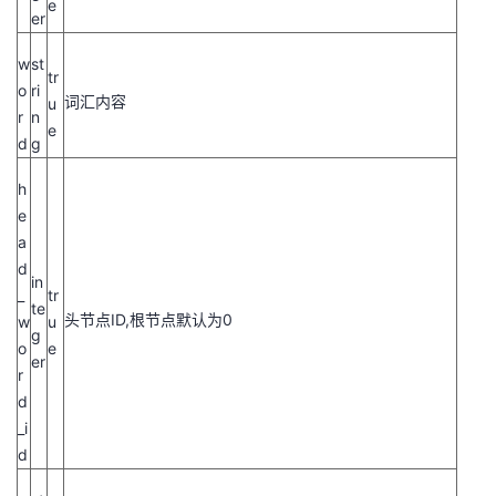
e
er
w
st
tr
o
ri
词汇内容
u
r
n
e
d
g
h
e
a
d
in
_
tr
te
头节点ID,根节点默认为0
w
u
g
o
e
er
r
d
_i
d