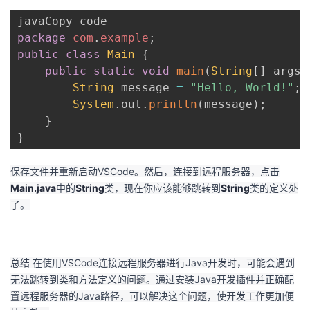
package
com
.
example
;
public
class
Main
{
public
static
void
main
(
String
[
]
 args
)
String
 message 
=
"Hello, World!"
;
System
.
out
.
println
(
message
)
;
}
}
保存文件并重新启动VSCode。然后，连接到远程服务器，点击
Main.java
中的
String
类，现在你应该能够跳转到
String
类的定义处
了。
总结 在使用VSCode连接远程服务器进行Java开发时，可能会遇到
无法跳转到类和方法定义的问题。通过安装Java开发插件并正确配
置远程服务器的Java路径，可以解决这个问题，使开发工作更加便