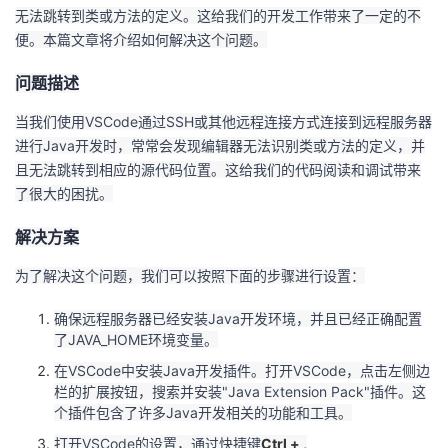
无法跳转到类或方法的定义。这给我们的开发工作带来了一定的不
者
便。本篇文章将介绍如何解决这个问题。
问题描述
我
当我们使用VSCode通过SSH或其他远程连接方式连接到远程服务器
的
我
进行Java开发时，常常会发现编辑器无法识别类或方法的定义，并
且无法跳转到相应的源代码位置。这给我们的代码阅读和调试带来
博
的
我
了很大的困扰。
客
论
的
我
解决方案
为了解决这个问题，我们可以按照下面的步骤进行设置：
坛
圈
的
我
确保远程服务器已经安装Java开发环境，并且已经正确配置
子
直
的
我
了JAVA_HOME环境变量。
在VSCode中安装Java开发插件。打开VSCode，点击左侧边
我
播
活
的
栏的扩展按钮，搜索并安装"Java Extension Pack"插件。这
个插件包含了许多Java开发相关的功能和工具。
我
动
关
的
打开VSCode的设置，通过快捷键
Ctrl + ,