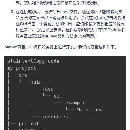
持
建
式，然后输入服务器连接信息并连接到服务器。
证
实
的
在连接成功后，再次打开Java文件，现在你应该能够看到类
议
验
收
和方法的定义已经正确地被识别了。尝试在代码中点击或者按
住
Ctrl
点击一个类或方法的引用，应该能够跳转到相应的源代
码位置了。 通过以上步骤，我们成功地解决了在VSCode远程
藏
服务器上无法跳转Java类和方法定义的问题。
Maven项目，在远程服务器上进行开发。我们的项目结构如下：
plaintextCopy code

my-project

├── src

│   └── main

│       ├── java

│       │   └── com

│       │       └── example

│       │           └── Main.java

│       └── resources

├── pom.xml
