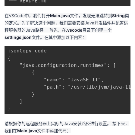
└── README.md
在VSCode中，我们打开
Main.java
文件，发现无法跳转到
String
类
的定义。为了解决这个问题，我们需要安装Java开发插件并配置远
程服务器的Java路径。 首先，在
.vscode
目录下创建一个
settings.json
文件。在其中添加以下内容：
jsonCopy code

{

    "java.configuration.runtimes": [

        {

            "name": "JavaSE-11",

            "path": "/usr/lib/jvm/java-11-o
        }

    ]

}
请根据你的远程服务器上实际的Java安装路径进行设置。 接下来，
我们在
Main.java
文件中添加代码：