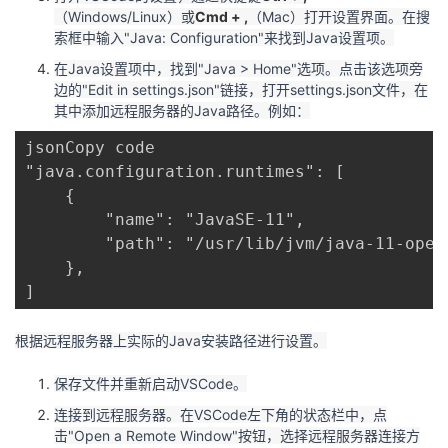
（Windows/Linux）或
Cmd + ,
（Mac）打开设置界面。在搜
我
注
的
开
索框中输入"Java: Configuration"来找到Java设置项。
的
在Java设置项中，找到"Java > Home"选项。点击该选项旁
Programs
发
边的"Edit in settings.json"链接，打开settings.json文件，在
其中添加远程服务器的Java路径。例如：
支
者
jsonCopy code

持
学
"java.configuration.runtimes": [

    {

我
堂
        "name": "JavaSE-11",

        "path": "/usr/lib/jvm/java-11-openj
的
我
    },

我
]
技
的
的
我
根据远程服务器上实际的Java安装路径进行设置。
术
云
课
的
我
保存文件并重新启动VSCode。
支
声
程
认
的
我
连接到远程服务器。在VSCode左下角的状态栏中，点
击"Open a Remote Window"按钮，选择远程服务器连接方