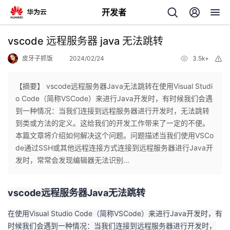
开发者
返
vscode 远程服务器 java 无法跳转
回
皮牙子抓饭
2024/02/24
3.5k+
举
报
【摘要】 vscode远程服务器Java无法跳转在使用Visual Studi
o Code（简称VSCode）来进行Java开发时，有时候我们会遇
到一种情况：当我们连接到远程服务器进行开发时，无法跳转
个
到类或方法的定义。这给我们的开发工作带来了一定的不便。
本篇文章将介绍如何解决这个问题。问题描述当我们使用VSCo
我
人
de通过SSH或其他远程连接方式连接到远程服务器进行Java开
发时，常常会发现编辑器无法识别...
的
主
vscode远程服务器Java无法跳转
开
页
在使用Visual Studio Code（简称VSCode）来进行Java开发时，有
发
时候我们会遇到一种情况：当我们连接到远程服务器进行开发时，