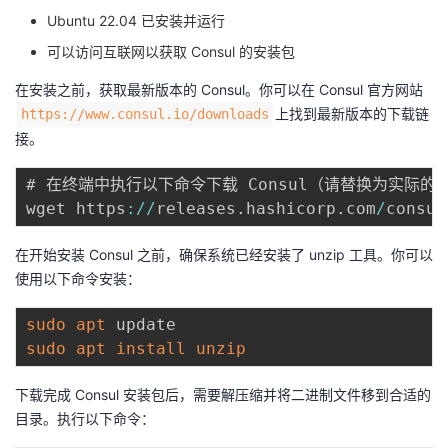
持
建
证
实
的
Ubuntu 22.04 已安装并运行
可以访问互联网以获取 Consul 的安装包
议
验
收
在安装之前，获取最新版本的 Consul。你可以在 Consul 官方网站
藏
上找到最新版本的下载链
https://www.consul.io/downloads
接。
# 在终端中执行以下命令下载 Consul（请替换为实际的下
wget https
:
/
/
releases
.
hashicorp
.
com
/
consul
在开始安装 Consul 之前，确保系统已经安装了 unzip 工具。你可以
使用以下命令安装：
sudo
apt
sudo
apt
install
unzip
下载完成 Consul 安装包后，需要解压缩并将二进制文件移到合适的
目录。执行以下命令：