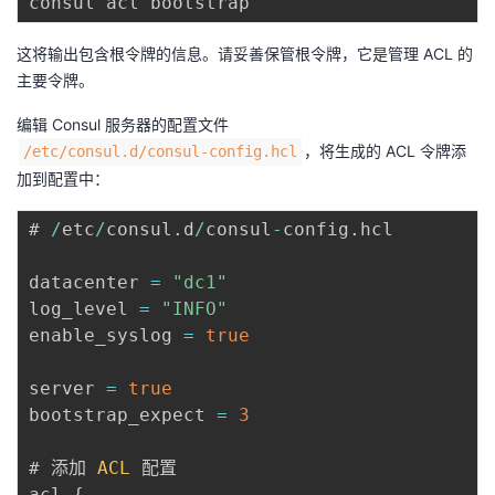
这将输出包含根令牌的信息。请妥善保管根令牌，它是管理 ACL 的
主要令牌。
编辑 Consul 服务器的配置文件
，将生成的 ACL 令牌添
/etc/consul.d/consul-config.hcl
加到配置中：
# 
/
etc
/
consul
.
d
/
consul
-
config
.
hcl

datacenter 
=
"dc1"
log_level 
=
"INFO"
enable_syslog 
=
true
server 
=
true
bootstrap_expect 
=
3
# 添加 
ACL
 配置

acl 
{