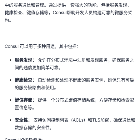
中的服务通信和管理。通过提供一套强大的功能，包括服务发现、
者
健康检查、键值存储等，Consul帮助开发人员构建可靠的微服务架
构。
我
的
我
Consul 可以用于多种用途，其中包括：
博
的
我
服务发现：
允许在分布式环境中注册和发现服务，确保服务之
间的通信更加简单可靠。
客
论
的
我
健康检查：
自动检测和处理不健康的服务实例，确保只有可靠
坛
圈
的
我
的服务被路由和使用。
键值存储：
提供一个分布式键值存储系统，方便存储和检索配
子
直
的
我
置信息等。
我
播
活
的
安全性：
支持访问控制列表（ACLs）和TLS加密，确保通信和
数据存储的安全性。
我
动
关
的
Consul 的优势包括：