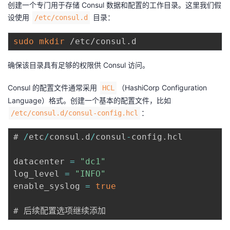
创建一个专门用于存储 Consul 数据和配置的工作目录。这里我们假
设使用
目录：
/etc/consul.d
sudo
mkdir
确保该目录具有足够的权限供 Consul 访问。
Consul 的配置文件通常采用
（HashiCorp Configuration
HCL
Language）格式。创建一个基本的配置文件，比如
：
/etc/consul.d/consul-config.hcl
# 
/
etc
/
consul
.
d
/
consul
-
config
.
hcl

datacenter 
=
"dc1"
log_level 
=
"INFO"
enable_syslog 
=
true