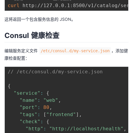
curl
这将返回一个包含服务信息的 JSON。
Consul 健康检查
编辑服务定义文件
，添加健
/etc/consul.d/my-service.json
康检查配置：
// /etc/consul.d/my-service.json
{
"service"
:
{
"name"
:
"web"
,
"port"
:
80
,
"tags"
:
[
"frontend"
]
,
"check"
:
{
"http"
:
"http://localhost/health"
,