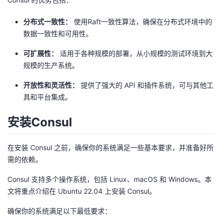
我
注
的
开
分布式一致性：
使用Raft一致性算法，确保在分布式环境中的
数据一致性和可用性。
的
Programs
发
可扩展性：
适用于各种规模的部署，从小规模的测试环境到大
支
者
规模的生产系统。
持
学
开放性和灵活性：
提供了强大的 API 和插件系统，可与其他工
具和平台集成。
我
堂
安装Consul
的
我
我
在安装 Consul 之前，确保你的系统满足一些基本要求，并准备好所
技
的
的
我
需的依赖。
术
云
Consul 支持多个操作系统，包括 Linux、macOS 和 Windows。本
课
的
我
文将重点介绍在 Ubuntu 22.04 上安装 Consul。
支
声
程
认
的
我
确保你的系统满足以下最低要求：