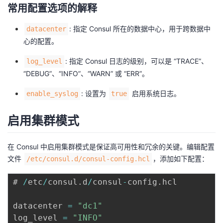
常用配置选项的解释
: 指定 Consul 所在的数据中心，用于跨数据中
datacenter
心的配置。
: 指定 Consul 日志的级别，可以是 “TRACE”、
log_level
“DEBUG”、“INFO”、“WARN” 或 “ERR”。
: 设置为
启用系统日志。
enable_syslog
true
启用集群模式
在 Consul 中启用集群模式是保证高可用性和冗余的关键。编辑配置
文件
，添加如下配置：
/etc/consul.d/consul-config.hcl
# 
/
etc
/
consul
.
d
/
consul
-
config
.
hcl

datacenter 
=
"dc1"
log_level 
=
"INFO"