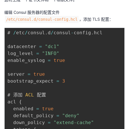
编辑 Consul 服务器的配置文件
，添加 TLS 配置：
/etc/consul.d/consul-config.hcl
# 
/
etc
/
consul
.
d
/
consul
-
config
.
hcl

datacenter 
=
"dc1"
log_level 
=
"INFO"
enable_syslog 
=
true
server 
=
true
bootstrap_expect 
=
3
# 添加 
ACL
 配置

acl 
{
  enabled 
=
true
  default_policy 
=
"deny"
  down_policy 
=
"extend-cache"