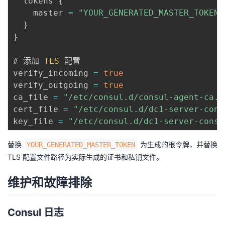
  tokens 
{
    master 
=
"YOUR_GENERATED_MASTER_TOKEN"
}
}
# 添加 
TLS
 配置

verify_incoming 
=
true
verify_outgoing 
=
true
ca_file 
=
"/etc/consul.d/consul-agent-ca.p
cert_file 
=
"/etc/consul.d/dc1-server-cons
key_file 
=
"/etc/consul.d/dc1-server-consu
替换
为生成的根令牌，并替换
YOUR_GENERATED_MASTER_TOKEN
TLS 配置文件路径为实际生成的证书和私钥文件。
维护和故障排除
Consul 日志