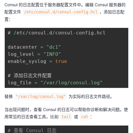
Consul 的日志配置位于服务器配置文件中。编辑 Consul 服务器的
配置文件
，添加日志配
/etc/consul.d/consul-config.hcl
置：
# 
/
etc
/
consul
.
d
/
consul
-
config
.
hcl

datacenter 
=
"dc1"
log_level 
=
"INFO"
enable_syslog 
=
true
# 添加日志文件配置

log_file 
=
"/var/log/consul.log"
替换
为实际的日志文件路径。
"/var/log/consul.log"
当出现问题时，查看 Consul 的日志可以帮助你诊断和解决问题。使
用常见的日志查看工具，比如
或
：
tail
cat
# 查看 Consul 日志