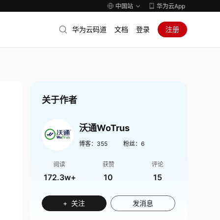
中国站
华为云App
华为云码道
文档
登录
注册
关于作者
沃通WoTrus
博客：
355
粉丝：
6
阅读
获赞
评论
172.3w+
10
15
+ 关注
发消息