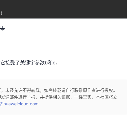
]
)
结果
它接受了关键字参数b和c。
容，未经允许不得转载，如需转载请自行联系原作者进行授权。
迎发送邮件进行举报，并提供相关证据，一经查实，本社区将立
@huaweicloud.com