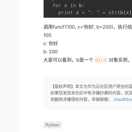
for
 x 
in
 b
:
print
 x 
+
": "
+
str
(
b
[
x
调用funcF(100, c=‘你好’, b=200)，执行
100
c: 你好
b: 200
大家可以看到，b是一个
对象实例，
dict
【版权声明】本文为华为云社区用户原创内
如果您发现本社区中有涉嫌抄袭的内容，欢
刻删除涉嫌侵权内容，举报邮箱：
cloudbbs
Python