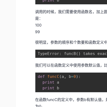
print
调用的时候，我们需要使用函数名，加上圆括号扩
是：
100
99
很明显，参数的顺序和个数要和函数定义中一致，
TypeError
:
 funcB
(
)
 takes exa
我们可以在函数定义中使用参数默认值，
def
funcC
(
a
,
 b
=
0
)
:
print
 a

print
在函数funcC的定义中，参数b有默认值，是
为0。