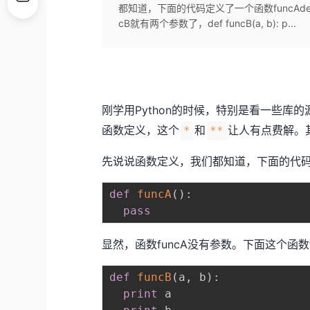
都知道，下面的代码定义了一个函数funcAdef f
cB就有两个参数了，def funcB(a, b): p...
刚学用Python的时候，特别是看一些库
函数定义，这个
和
让人有点费解。
*
**
先说说函数定义，我们都知道，下面的代码定
def
funcA
(
)
:
pass
显然，函数funcA没有参数。下面这个函数
def
funcB
(
a
,
 b
)
:
print
 a
