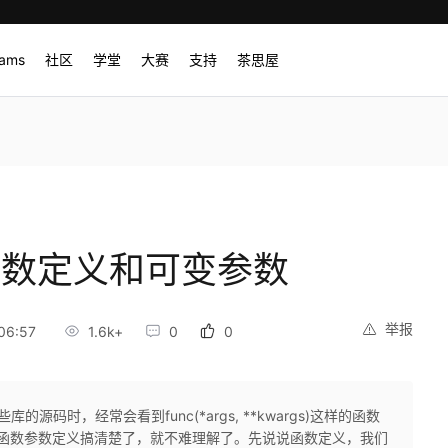
rams
社区
学堂
大赛
支持
茶思屋
的参数定义和可变参数
举报
06:57
1.6k+
0
0
的源码时，经常会看到func(*args, **kwargs)这样的函数
把函数参数定义搞清楚了，就不难理解了。先说说函数定义，我们