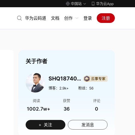
中国站
华为云App
华为云码道
文档
创作
登录
注册
关于作者
SHQ1874009
博客：
2.9k+
粉丝：
56
阅读
获赞
评论
1002.7w+
36
0
+ 关注
发消息