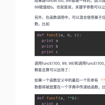
结果跟funcB(100, 99)都是一样的
99赋值给b。也就是说，关键字参数可以
另外，在函数调用中，可以混合使用基于
数，比如
def
funcE
(
a
,
 b
,
 c
)
:
print
 a

print
 b

print
调用funcE(100, 99, 98)和调用func
颗星总算可以出场了：
如果一个函数定义中的最后一个形参有
*
数都将被放置在一个字典中传递给函数，
def
funcF
(
a
,
**
b
)
:
print
 a
