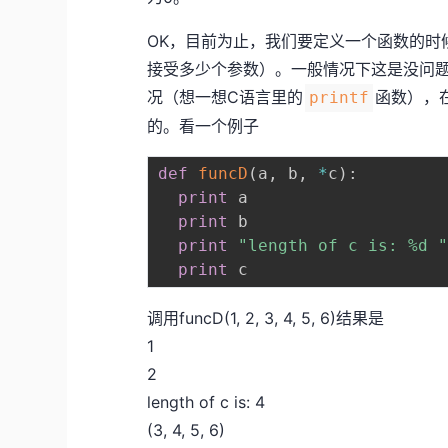
OK，目前为止，我们要定义一个函数的时
接受多少个参数）。一般情况下这是没问
况（想一想C语言里的
函数），
printf
的。看一个例子
def
funcD
(
a
,
 b
,
*
c
)
:
print
 a

print
 b

print
"length of c is: %d 
print
调用funcD(1, 2, 3, 4, 5, 6)结果是
1
2
length of c is: 4
(3, 4, 5, 6)