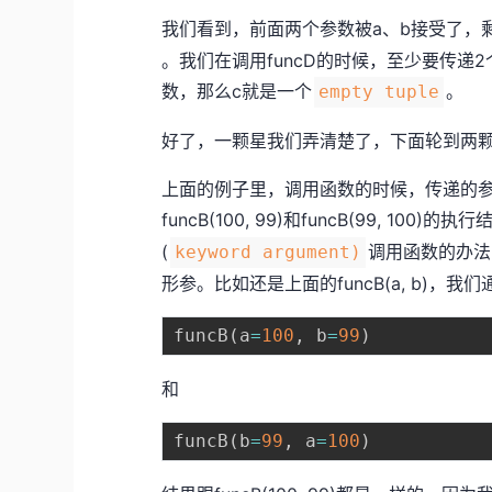
我们看到，前面两个参数被a、b接受了，
。我们在调用funcD的时候，至少要传递
数，那么c就是一个
。
empty tuple
好了，一颗星我们弄清楚了，下面轮到两
上面的例子里，调用函数的时候，传递的
funcB(100, 99)和funcB(99, 100
(
调用函数的办法
keyword argument)
形参。比如还是上面的funcB(a, b)，
funcB
(
a
=
100
,
 b
=
99
)
和
funcB
(
b
=
99
,
 a
=
100
)