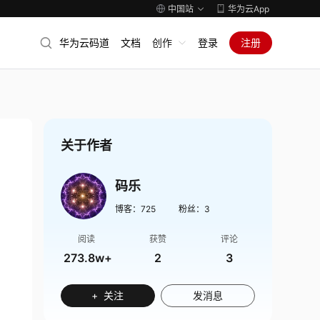
中国站
华为云App
华为云码道
文档
创作
登录
注册
关于作者
码乐
博客：
725
粉丝：
3
阅读
获赞
评论
273.8w+
2
3
+ 关注
发消息