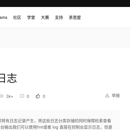
rams
社区
学堂
大赛
支持
茶思屋
日志
举报
3k+
0
0
块都将有日志记录产生，将这些日志分类存储的同时保障检索查看
制台输出我们可以使用fmt或者 log 直接在控制台显示日志，但是