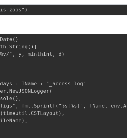
。
Date()
