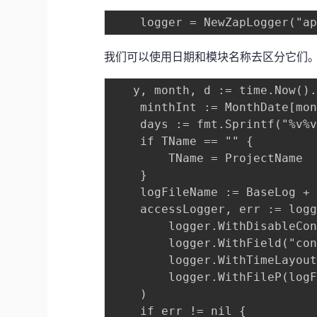
我们可以使用日期和模块名称去区分它们
   y, month, d := time.Now().
	minthInt := MonthDate[month.String()]

	days := fmt.Sprintf("%v%v%v/", y, minthInt, d)

	if TName == "" {

		TName = ProjectName

	}

	logFileName := BaseLog + days + TName + "_access.log"

	accessLogger, err := logger.NewJSONLogger(

		logger.WithDisableConsole(),

		logger.WithField("configs", fmt.Sprintf("%s[%s]", TName, env.Active().Value())),

		logger.WithTimeLayout(timeutil.CSTLayout),

		logger.WithFileP(logFileName),

	)

	if err != nil {
