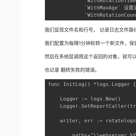
			`WithROtationTime` 设置日志分割时间，多久袼一次

			`WithMaxAge` 设置清理文件前 最长保留时间

我们显现文件名和行号， 记录日志文件路径
我们配置为每隔1分钟轮转一个新文件，保
然后在系统层调用这个返回的对象，就可以
也记录 翻转失败的错误。
func InitLog() *logs.Logger {
	Logger := logs.New()

	Logger.SetReportCaller(true) 

	writer, err := rotatelogs2.New(

		paths+"\\webserver.%Y%m%d%H.log", 
