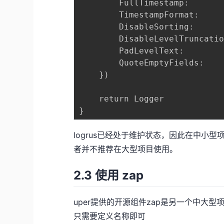
		FullTimestamp:             true,

		TimestampFormat:           "2006-01-02 15:04:05.8156471 +0800 CST", 

		DisableSorting:            false,

		DisableLevelTruncation:    true,

		PadLevelText:              false,

		QuoteEmptyFields:          true,

	})  

	return Logger

logrus已经处于维护状态，因此在中小
者并不推荐在大型项目使用。
2.3 使用 zap
uper提供的开源组件zap是另一个中大
只需要定义名称即可