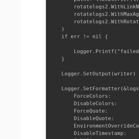
		rotatelogs2.WithLinkName(paths+"\\webserver.log"),

		rotatelogs2.WithMaxAge(24*time.Hour), 

		rotatelogs2.WithRotationTime(time.Duration(3600)*time.Second),

	)

	if err != nil {

		Logger.Printf("failed to create rotatelogs: %s", err)

	}

	Logger.SetOutput(writer)

	Logger.SetFormatter(&logs.TextFormatter{

		ForceColors:               true,

		DisableColors:             false,

		ForceQuote:                true,

		DisableQuote:              false,

		EnvironmentOverrideColors: true,

		DisableTimestamp:          false,
