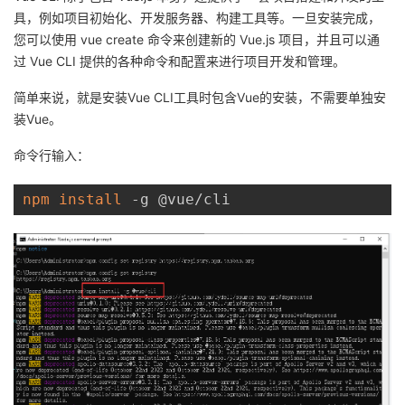
具，例如项目初始化、开发服务器、构建工具等。一旦安装完成，
我
注
的
开
您可以使用 vue create 命令来创建新的 Vue.js 项目，并且可以通
过 Vue CLI 提供的各种命令和配置来进行项目开发和管理。
的
Programs
发
简单来说，就是安装Vue CLI工具时包含Vue的安装，不需要单独安
支
者
装Vue。
持
学
命令行输入：
我
堂
npm
install
 -g @vue/cli
的
我
我
技
的
的
我
术
云
课
的
我
支
声
程
认
的
我