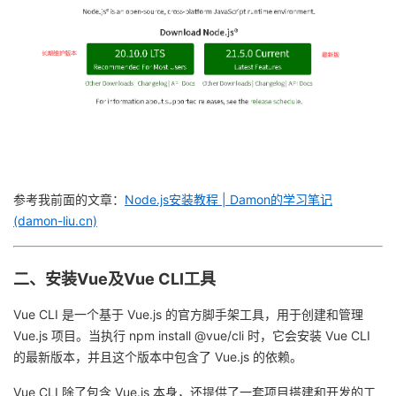
者
我
的
我
博
的
我
参考我前面的文章：
Node.js安装教程 | Damon的学习笔记
客
论
的
我
(damon-liu.cn)
坛
圈
的
我
二、安装Vue及Vue CLI工具
子
直
的
我
Vue CLI 是一个基于 Vue.js 的官方脚手架工具，用于创建和管理
我
播
活
的
Vue.js 项目。当执行 npm install @vue/cli 时，它会安装 Vue CLI
的最新版本，并且这个版本中包含了 Vue.js 的依赖。
我
动
关
的
Vue CLI 除了包含 Vue.js 本身，还提供了一套项目搭建和开发的工