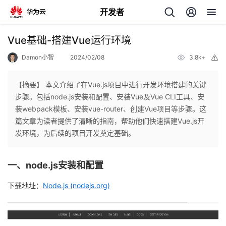
开发者
返
Vue基础-搭建Vue运行环境
回
Damon小智
2024/02/08
3.8k+
举
报
【摘要】 本文介绍了在Vue.js项目中进行开发环境搭建的关键
步骤。包括node.js安装和配置、安装Vue及Vue CLI工具、安
装webpack模板、安装vue-router、创建Vue项目等步骤。这
个
篇文章为读者提供了清晰的指南，帮助他们快速搭建Vue.js开
发环境，为后续的项目开发奠定基础。
我
人
一、node.js安装和配置
的
主
下载地址：
Node.js (nodejs.org)
开
页
发