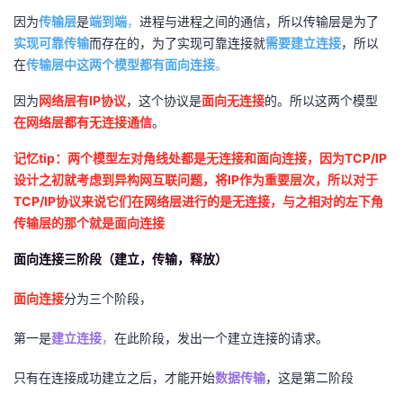
因为
传输层
是
端到端
，
进程与进程之间的通信，所以传输层是为了
实现可靠传输
而存在的，为了实现可靠连接就
需要建立连接
，所以
在
传输层中这两个模型都有面向连接
。
因为
网络层有IP协议
，这个协议是
面向无连接
的。所以这两个模型
在网络层都有无连接通信
。
记忆tip：两个模型左对角线处都是无连接和面向连接，因为TCP/IP
设计之初就考虑到异构网互联问题，将IP作为重要层次，所以对于
TCP/IP协议来说它们在网络层进行的是无连接，与之相对的左下角
传输层的那个就是面向连接
面向连接三阶段（建立，传输，释放）
面向连接
分为三个阶段，
第一是
建立连接
，
在此阶段，发出一个建立连接的请求。
只有在连接成功建立之后，才能开始
数据传输
，这是第二阶段