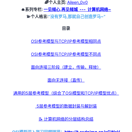
🌈
个人主页:
Aileen_0v0
的
Programs
🔥
系列专栏:
一见倾心,再见倾城 --- 计算机网络~
发
者
💫
个人格言:
"没有罗马,那就自己创造罗马~"
支
者
我
目录
持
学
的
我
OSI参考模型与TCP/IP参考模型相同点
我
堂
博
的
我
OSI参考模型与TCP/IP参考模型不同点
的
我
客
论
的
我
面向连接三阶段（建立，传输，释放）
我
面向无连接（直传）
技
的
坛
圈
的
我
的
我
通用的5层参考模型（综合了OSI模型和TCP/IP模型优点）
术
云
子
直
的
我
课
的
我
5层参考模型的数据封装与解封装
支
声
播
活
的
程
认
的
我
📝
计算机网络的分层结构总结
持
建
动
关
证
实
的
OSI模型深入学习回顾链接：
http://t.csdnimg.cn/eCWcV