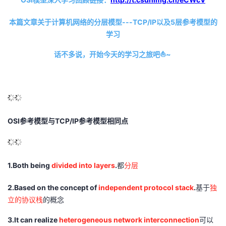
议
注
验
收
本篇文章关于计算机网络的分层模型---TCP/IP以及5层参考模型的
学习
藏
话不多说，开始今天的学习之旅吧
⛵
~
OSI参考模型与TCP/IP参考模型相同点
1.Both being
divided into layers
.
都
分层
2.Based on the concept of
independent protocol stack
.
基于
独
立的协议栈
的概念
3.It can realize
heterogeneous network interconnection
可以