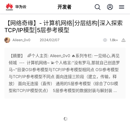
开发者
返
【网络奇缘】- 计算机网络|分层结构|深入探索
回
TCP/IP模型|5层参考模型
Aileen_0v0
2024/02/07
1.8k+
举
报
【摘要】 ​ 🌈个人主页: Aileen_0v0 🔥系列专栏: 一见倾心,再见
倾城 --- 计算机网络~ 💫个人格言:"没有罗马,那就自己创造罗
个
马~"目录OSI参考模型与TCP/IP参考模型相同点 OSI参考模型
与TCP/IP参考模型不同点 面向连接三阶段（建立，传输，释
我
人
放） 面向无连接（直传） 通用的5层参考模型（综合了OSI模
型和TCP/IP模型优点） 5层参考模型的数据封装与解封装 ...
我
的
主
我
的
开
页
我
的
开
发