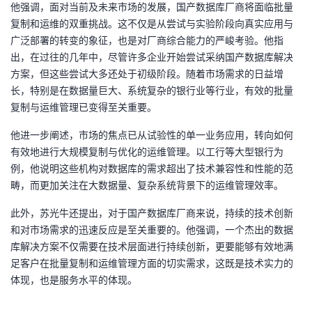
他强调，面对当前及未来市场的发展，国产数据库厂商将面临批量
复制和运维的双重挑战。这不仅是从尝试与实验阶段向真实应用与
广泛部署的转变的象征，也是对厂商综合能力的严峻考验。他指
出，在过往的几年中，尽管许多企业开始尝试采纳国产数据库解决
方案，但这些尝试大多还处于初级阶段。随着市场需求的日益增
长，特别是在数据量巨大、系统复杂的银行业等行业，有效的批量
复制与运维管理已变得至关重要。
他进一步阐述，市场的焦点已从试验性的单一业务应用，转向如何
有效地进行大规模复制与优化的运维管理。以工行等大型银行为
例，他说明这些机构对数据库的需求超出了技术兼容性和性能的范
畴，而更加关注在大数据量、复杂系统背景下的运维管理效率。
此外，苏光牛还提出，对于国产数据库厂商来说，持续的技术创新
和对市场需求的迅速反应是至关重要的。他强调，一个杰出的数据
库解决方案不仅需要在技术层面进行持续创新，更要能够有效地满
足客户在批量复制和运维管理方面的切实需求，这既是技术实力的
体现，也是服务水平的体现。