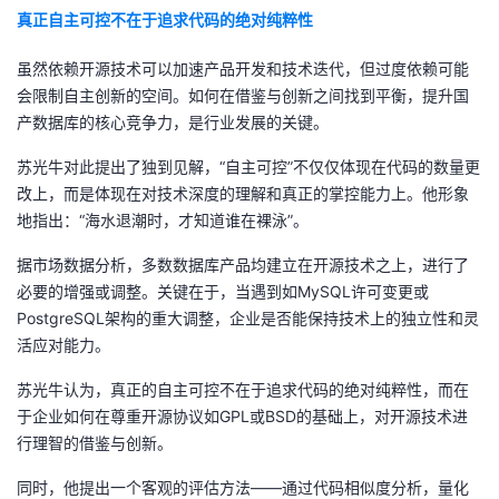
真正自主可控不在于追求代码的绝对纯粹性
虽然依赖开源技术可以加速产品开发和技术迭代，但过度依赖可能
会限制自主创新的空间。如何在借鉴与创新之间找到平衡，提升国
产数据库的核心竞争力，是行业发展的关键。
苏光牛对此提出了独到见解，
“
自主可控
”
不仅仅体现在代码的数量更
改上，而是体现在对技术深度的理解和真正的掌控能力上。他形象
地指出：
“
海水退潮时，才知道谁在裸泳
”
。
据市场数据分析，多数数据库产品均建立在开源技术之上，进行了
必要的增强或调整。关键在于，当遇到如
MySQL
许可变更或
PostgreSQL
架构的重大调整，企业是否能保持技术上的独立性和灵
活应对能力。
苏光牛认为，真正的自主可控不在于追求代码的绝对纯粹性，而在
于企业如何在尊重开源协议如
GPL
或
BSD
的基础上，对开源技术进
行理智的借鉴与创新。
同时，他提出一个客观的评估方法
——
通过代码相似度分析，量化