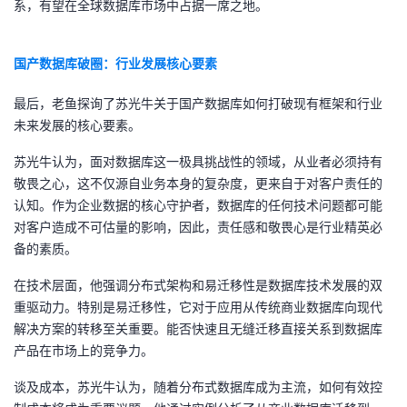
系，有望在全球数据库市场中占据一席之地。
国产数据库破圈：行业发展核心要素
最后，老鱼探询了苏光牛关于国产数据库如何打破现有框架和行业
未来发展的核心要素。
苏光牛认为，面对数据库这一极具挑战性的领域，从业者必须持有
敬畏之心，这不仅源自业务本身的复杂度，更来自于对客户责任的
认知。作为企业数据的核心守护者，数据库的任何技术问题都可能
对客户造成不可估量的影响，因此，责任感和敬畏心是行业精英必
备的素质。
在技术层面，他强调分布式架构和易迁移性是数据库技术发展的双
重驱动力。特别是易迁移性，它对于应用从传统商业数据库向现代
解决方案的转移至关重要。能否快速且无缝迁移直接关系到数据库
产品在市场上的竞争力。
谈及成本，苏光牛认为，随着分布式数据库成为主流，如何有效控