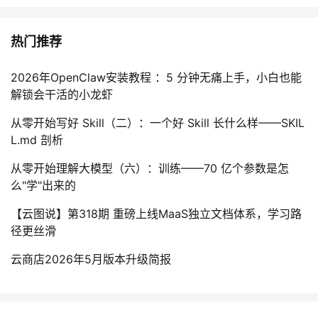
热门推荐
2026年OpenClaw安装教程 ：5 分钟无痛上手，小白也能
解锁会干活的小龙虾
从零开始写好 Skill（二）：一个好 Skill 长什么样——SKIL
L.md 剖析
从零开始理解大模型（六）：训练——70 亿个参数是怎
么"学"出来的
【云图说】第318期 重磅上线MaaS独立文档体系，学习路
径更丝滑
云商店2026年5月版本升级简报