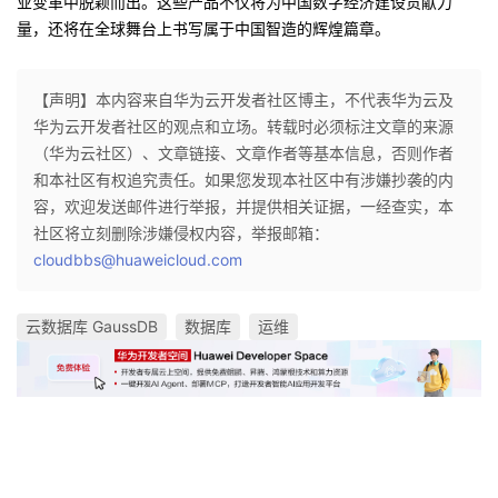
业变革中脱颖而出。这些产品不仅将为中国数字经济建设贡献力
量，还将在全球舞台上书写属于中国智造的辉煌篇章。
【声明】本内容来自华为云开发者社区博主，不代表华为云及
华为云开发者社区的观点和立场。转载时必须标注文章的来源
（华为云社区）、文章链接、文章作者等基本信息，否则作者
和本社区有权追究责任。如果您发现本社区中有涉嫌抄袭的内
容，欢迎发送邮件进行举报，并提供相关证据，一经查实，本
社区将立刻删除涉嫌侵权内容，举报邮箱：
cloudbbs@huaweicloud.com
云数据库 GaussDB
数据库
运维