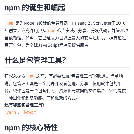
npm 的诞生和崛起
者
是为Node.js设计的包管理器，由Isaac Z. Schlueter于2010
npm
我
年创立，它允许用户从
仓库安装、分享、分发代码，并管理项
npm
目依赖性。如今，它已经成为世界上最大的软件注册表，拥有超过
的
我
百万个包，为全球JavaScript程序员提供服务。
博
的
我
什么是包管理工具？
客
论
的
我
在深入探索
之前，有必要理解“包管理工具”的概念。简单地
npm
坛
圈
的
我
说，包管理工具是一个允许开发者创建、分享、使用软件包的平
台。软件包是一个包含代码、资源和元数据的文件集合，它们提供
子
直
的
我
一种固化和封装功能、库和框架的方式。
还有哪些包管理工具？
我
播
活
的
、
yarn
bower
我
动
关
npm 的核心特性
的