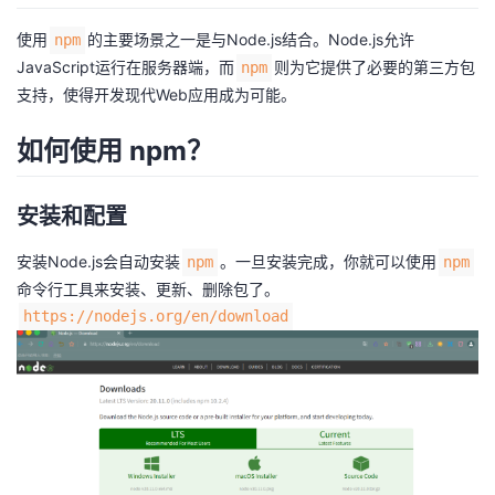
持
建
证
实
的
使用
的主要场景之一是与Node.js结合。Node.js允许
npm
议
验
收
JavaScript运行在服务器端，而
则为它提供了必要的第三方包
npm
支持，使得开发现代Web应用成为可能。
藏
如何使用 npm？
安装和配置
安装Node.js会自动安装
。一旦安装完成，你就可以使用
npm
npm
命令行工具来安装、更新、删除包了。
https://nodejs.org/en/download