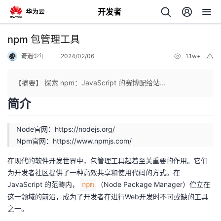
开发者
返
npm 包管理工具
回
奇遇少年
2024/02/06
1.1w+
举
报
【摘要】 探索 npm：JavaScript 的赛博配给站...
简介
个
Node官网：
https://nodejs.org/
我
Npm官网：
https://www.npmjs.com/
人
在现代的软件开发世界中，包管理工具起着至关重要的作用。它们
的
主
为开发者社区提供了一种高效共享和使用代码的方式。在
JavaScript 的范畴内，
（Node Package Manager）伫立在
npm
开
页
这一领域的前沿，成为了开发者在进行Web开发时不可或缺的工具
之一。
发