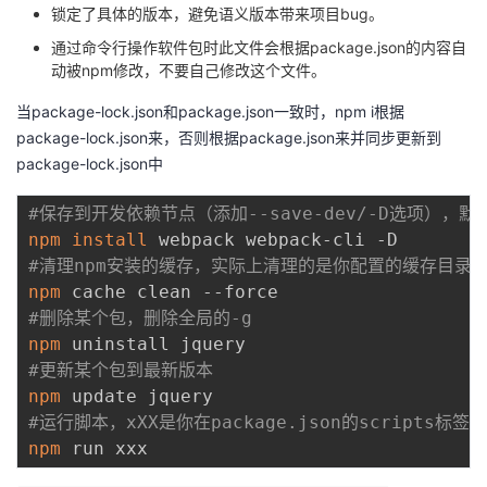
锁定了具体的版本，避免语义版本带来项目bug。
通过命令行操作软件包时此文件会根据package.json的内容自
动被npm修改，不要自己修改这个文件。
当package-lock.json和package.json一致时，npm i根据
package-lock.json来，否则根据package.json来并同步更新到
package-lock.json中
#保存到开发依赖节点（添加--save-dev/-D选项），默
npm
install
#清理npm安装的缓存，实际上清理的是你配置的缓存目录(E:\np
npm
#删除某个包，删除全局的-g
npm
#更新某个包到最新版本
npm
#运行脚本，xXX是你在package.json的scripts
npm