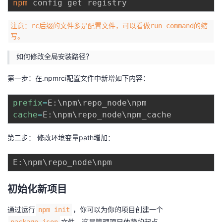
npm
注意：rc后缀的文件多是配置文件，可以看做run command的缩
写。
如何修改全局安装路径？
第一步：在.npmrci配置文件中新增如下内容：
prefix
=
E:
\
npm
\
repo_node
\
cache
=
E:
\
npm
\
repo_node
\
第二步： 修改环境变量path增加：
E:
\
npm
\
repo_node
\
初始化新项目
通过运行
，你可以为你的项目创建一个
npm init
文件，这是管理项目依赖的起点。