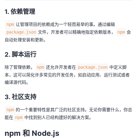
我
注
的
开
1. 依赖管理
的
Programs
发
让管理项目的依赖成为一个轻而易举的事。通过编辑
npm
文件，开发者可以精确地指定依赖版本，
会
package.json
npm
支
者
自动处理安装和更新。
持
学
2. 脚本运行
我
除了管理依赖，
还允许开发者在
中定义脚
堂
npm
package.json
本，这可以简化许多常见的开发任务，如启动应用、运行测试或者
的
我
编译源代码。
我
3. 社区支持
技
的
的
我
的一个重要特性是其广泛的社区支持。无论你需要什么，你总
npm
术
云
课
的
我
能在
中找到别人已经构建好的解决方案。
npm
支
声
程
认
的
我
npm 和 Node.js