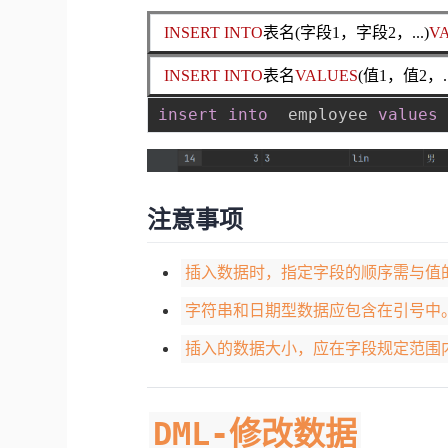
INSERT INTO
表名(字段1，字段2，...)
V
INSERT INTO
表名
VALUES
(值1，值2，..
insert
into
  employee 
values
注意事项
插入数据时，指定字段的顺序需与值
字符串和日期型数据应包含在引号中
插入的数据大小，应在字段规定范围
DML-修改数据