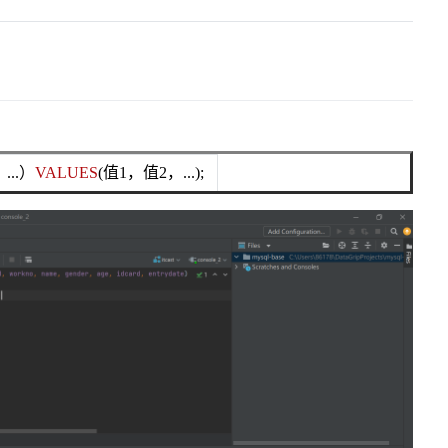
..）
VALUES
(值1，值2，...);