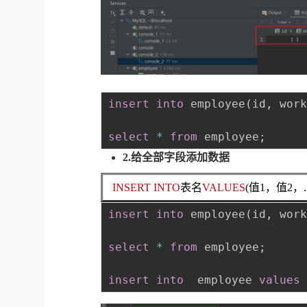
insert
into
 employee
(
id
,
 wor
select
*
from
 employee
;
2.给全部字段添加数据
INSERT INTO
表名
VALUES
(值1，值2，...
insert
into
 employee
(
id
,
 wor
select
*
from
 employee
;
insert
into
  employee 
values