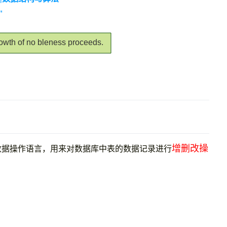
"
rowth of no bleness proceeds.
增删改操
数据操作语言，用来对数据库中表的数据记录进行