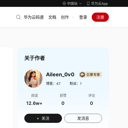
中国站
华为云App
华为云码道
文档
创作
登录
注册
关于作者
Aileen_0v0
博客：
47
粉丝：
1
阅读
获赞
评论
12.6w+
0
0
+ 关注
发消息