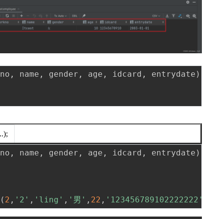
kno
,
 name
,
 gender
,
 age
,
 idcard
,
 entrydate
)
va
);
kno
,
 name
,
 gender
,
 age
,
 idcard
,
 entrydate
)
va
(
2
,
'2'
,
'ling'
,
'男'
,
22
,
'123456789102222222'
,
'2