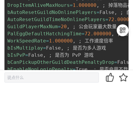
DropItemAliveMaxHours
=
1.000000
, 
;
bAutoResetGuildNoOnlinePlayers
=
False, 
;
AutoResetGuildTimeNoOnlinePlayers
=
72.00000
GuildPlayerMaxNum
=
20
, 
;
PalEggDefaultHatchingTime
=
72.000000
, 
;
WorkSpeedRate
=
1.000000
, 
;
bIsMultiplay
=
False, 
;
退
bIsPvP
=
False, 
;
出
bCanPickupOtherGuildDeathPenaltyDrop
=
False
登
bEnableNonLoginPenalty
=
True, 
;
录
bEnableFastTravel
=
True, 
;
bIsStartLocationSelectByMap
=
True, 
;
bExistPlayerAfterLogout
=
False, 
;
bEnableDefenseOtherGuildPlayer
=
False, 
;
CoopPlayerMaxNum
=
4
, 
;
ServerPlayerMaxNum
=
32
, 
;
ServerName
=
"Default Palworld Server"
, 
;
ServerDescription
=
""
, 
;