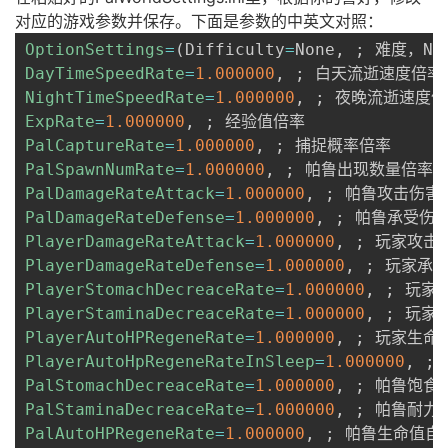
对应的游戏参数并保存。下面是参数的中英文对照：
OptionSettings
=
(
Difficulty
=
None, 
;
DayTimeSpeedRate
=
1.000000
, 
;
NightTimeSpeedRate
=
1.000000
, 
;
ExpRate
=
1.000000
, 
;
PalCaptureRate
=
1.000000
, 
;
PalSpawnNumRate
=
1.000000
, 
;
PalDamageRateAttack
=
1.000000
, 
;
PalDamageRateDefense
=
1.000000
, 
;
PlayerDamageRateAttack
=
1.000000
, 
;
PlayerDamageRateDefense
=
1.000000
, 
;
PlayerStomachDecreaceRate
=
1.000000
, 
;
PlayerStaminaDecreaceRate
=
1.000000
, 
;
PlayerAutoHPRegeneRate
=
1.000000
, 
;
PlayerAutoHpRegeneRateInSleep
=
1.000000
, 
;
PalStomachDecreaceRate
=
1.000000
, 
;
PalStaminaDecreaceRate
=
1.000000
, 
;
PalAutoHPRegeneRate
=
1.000000
, 
;