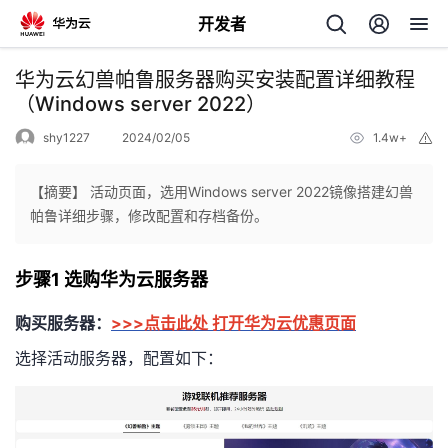
开发者
返
华为云幻兽帕鲁服务器购买安装配置详细教程
回
（Windows server 2022）
shy1227
2024/02/05
1.4w+
举
报
【摘要】 活动页面，选用Windows server 2022镜像搭建幻兽
帕鲁详细步骤，修改配置和存档备份。
个
步骤1 选购华为云服务器
我
人
购买服务器：
>>>点击此处 打开华为云优惠页面
的
主
选择活动服务器，配置如下：
开
页
发