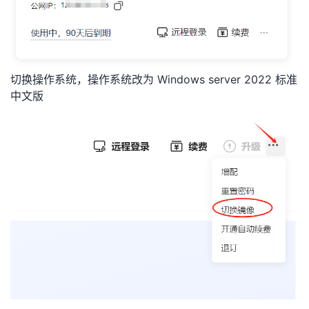
持
建
证
实
的
议
验
收
藏
切换操作系统，操作系统改为 Windows server 2022 标准
中文版