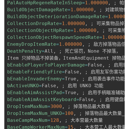
PalAutoHpRegeneRateInSleep
=
1.000000
, 
;
BuildObjectDamageRate
=
1.000000
, 
;
BuildObjectDeteriorationDamageRate
=
1.00000
CollectionDropRate
=
1.000000
, 
;
CollectionObjectHpRate
=
1.000000
, 
;
CollectionObjectRespawnSpeedRate
=
1.000000
,
EnemyDropItemRate
=
1.000000
, 
;
DeathPenalty
=
All, 
;
 死亡惩罚，None 不掉落，

bEnablePlayerToPlayerDamage
=
False, 
;
bEnableFriendlyFire
=
False, 
;
bEnableInvaderEnemy
=
True, 
;
bActiveUNKO
=
False, 
;
bEnableAimAssistPad
=
True, 
;
bEnableAimAssistKeyboard
=
False, 
;
DropItemMaxNum
=
3000
, 
;
DropItemMaxNum_UNKO
=
100
, 
;
BaseCampMaxNum
=
128
, 
;
BaseCampWorkerMaxNum
=
15
, 
;