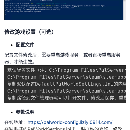
修改游戏设置（可选）
配置文件
配置文件修改后，需要重启游戏服务，或者直接重启服务
器，才能生效。
默认配置文件（注：C:
\
Program Files
\
PalServer
\
C:
\
Program Files
\
PalServer
\
steam
\
steamapps
复制默认配置DefaultPalWorldSettings.ini的内容到P
C:
\
Program Files
\
PalServer
\
steam
\
steamapps
复制路径到文件管理器就可以打开文件，修改后保存，重启
参数说明
在线地址：
https://palworld-config.liziyi0914.com/
在粘贴好的PalWorldSettings.ini里，根据你的喜好，修改