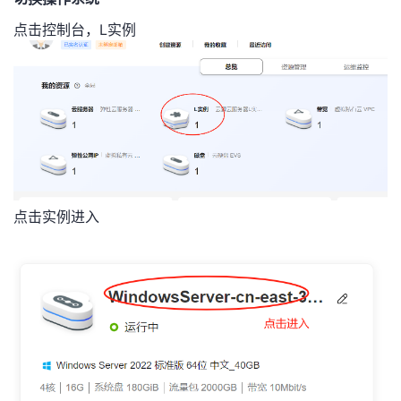
我
注
的
开
点击控制台，L实例
的
Programs
发
支
者
持
学
我
堂
点击实例进入
的
我
我
技
的
的
我
术
云
课
的
我
支
声
程
认
的
我