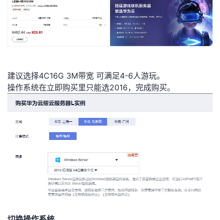
者
我
的
我
建议选择4C16G 3M带宽 可满足4-6人游玩。
操作系统在立即购买里只能选2016，完成购买。
博
的
我
客
论
的
我
坛
圈
的
我
子
直
的
我
我
播
活
的
我
动
关
的
切换操作系统