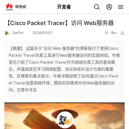
开发者
返
【Cisco Packet Tracer】访问 Web服务器
回
SarPro
2024/02/02
6k+
举
报
【摘要】 这篇关于“​​访问 Web 服务器”的博客探讨了使用Cisco
Packet Tracer仿真工具进行Web服务器访问的实践经验。作者
首先介绍了Cisco Packet Tracer作为网络仿真工具的基本概
个
念，并强调其在学习网络配置、协议和拓扑设计方面的重要
性。在博客的重点部分，作者详细说明了如何通过Cisco Pack
我
人
et Tracer设置网络环境，模拟实际情境中对Web服务器的访
问。文章中涉及
的
主
开
页
发