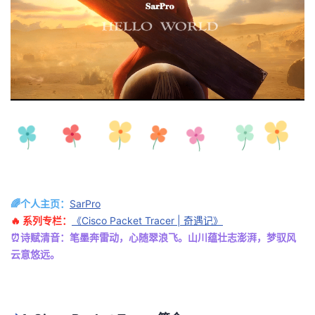
者
我
的
我
博
的
我
客
论
的
我
坛
圈
的
我
🌈个人主页：
SarPro
🔥 系列专栏：
《Cisco Packet Tracer | 奇遇记》
子
直
的
我
⏰诗赋清音：笔墨奔雷动，心随翠浪飞。山川蕴壮志澎湃，梦驭风
云意悠远。
我
播
活
的
我
动
关
的