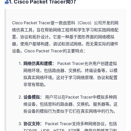
⛳️
1. Cisco Packet Tracer简介
我
注
的
开
的
Programs
发
Cisco Packet Tracer是一款由思科（Cisco）公司开发的网
络仿真工具，旨在帮助网络工程师和学生学习和实践网络配
支
者
置、协议和拓扑设计。它是一种基于图形界面的网络模拟
器，使用户能够构建、调试和测试网络，而无需实际的硬件
持
学
设备。Cisco Packet Tracer的主要特点：
网络仿真和建模：
Packet Tracer允许用户创建虚拟
我
堂
网络环境，包括路由器、交换机、终端设备等，以模
拟真实网络环境。这对于学习网络原理、协议和配置
的
我
我
非常有帮助。
技
的
的
我
设备模拟：
用户可以在Packet Tracer中模拟多种网
络设备，包括思科的路由器、交换机、服务器等。这
术
云
课
的
我
些设备的模拟行为类似于它们在真实网络中的行为。
支
声
程
认
的
我
协议支持：
Packet Tracer支持多种网络协议，包括
TCP/IP、UDP、HTTP、FTP等，使用户能够学习和