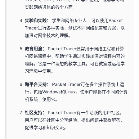
持
建
证
实
的
实践网络通信的各个方面。
议
验
收
实验和实践：
学生和网络专业人士可以使用Packet
Tracer进行各种实验，测试不同网络配置和方案，以
藏
加深对网络技术的理解。
教育用途：
Packet Tracer通常用于网络工程和计算
机网络课程中，帮助学生通过实践加深对课程内容的
理解。它是一种理想的教学工具，可在教室或远程学
习环境中使用。
跨平台支持：
Packet Tracer可在多个操作系统上运
行，包括Windows和Linux，使用户能够在不同的计算
机系统上使用它。
社区支持：
Packet Tracer有一个活跃的用户社区，
用户可以在社区中分享经验、提出问题并获得解答，
促进学习和知识交流。