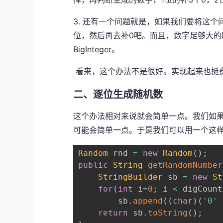
3. 还有一个问题就是，如果我们要将这
位，然后再去补0吧。而且，数字足够大的
BigInteger。
看来，这个办法不是很好。实现起来也挺
二、逐位生成随机数
这个办法相对来说就会简单一点。我们如
可能会简单一点。于是我们可以用一个这
Random
 rnd 
=
new
Random
(
)
;
public
String
getRandomNumber
StringBuilder
 sb 
=
new
St
for
(
int
 i
=
0
;
 i 
<
 digCount
        sb
.
append
(
(
char
)
(
'0'
return
 sb
.
toString
(
)
;