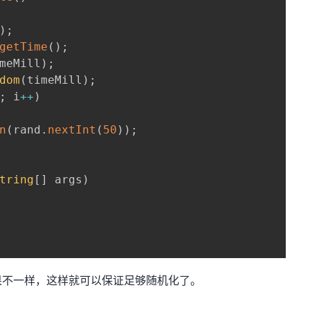
)
;
getTime
(
)
;
meMill
)
;
dom
(
timeMill
)
;
;
 i
++
)
n
(
rand
.
nextInt
(
50
)
)
;
tring
[
]
 args
)
果不一样，这样就可以保证足够随机化了。