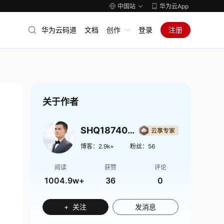
中国站
华为云App
华为云码道
文档
创作
登录
注册
关于作者
SHQ1874009
博客：
2.9k+
粉丝：
56
阅读
获赞
评论
1004.9w+
36
0
+ 关注
发消息