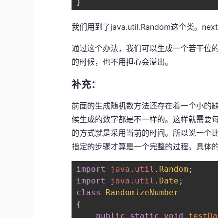
}
我们用到了java.util.Random这个类。
通过这个办法，我们可以生成一个若干位
的时候，也不用担心会溢出。
补充：
前面的生成随机数方法还存在着一个小的
候生成的数字都是不一样的。这样就需要每次
的方式就是采用当前的时间。所以说一个
指定的步骤才算是一个完整的过程。具体
import
java
.
util
.
Random
;
import
java
.
util
.
Date
;
class
RandomizeNumber
{
public
static
void
testDa