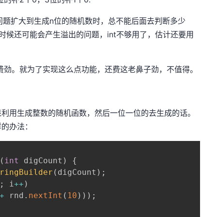
个问题扩大到生成n位的随机数时，总不能后面去判断多少
时候还可能会产生溢出的问题，int不够用了，估计还要用
费劲。就为了实现这么点功能，还费这老鼻子劲，不值得。
果利用生成整数的随机函数，然后一位一位的去生成的话。
样的办法：
(
int
 digCount
)
{
ringBuilder
(
digCount
)
;
;
 i
++
)
+
 rnd
.
nextInt
(
10
)
)
)
;