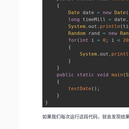
{
Date
 date 
=
new
Date
(
long
 timeMill 
=
 date
.
System
.
out
.
println
(
ti
Random
 rand 
=
new
Ran
for
(
int
 i 
=
0
;
 i 
<
20
{
System
.
out
.
printl
}
}
public
static
void
main
(
S
{
testDate
(
)
;
}
}
如果我们每次运行这段代码，就会发现结