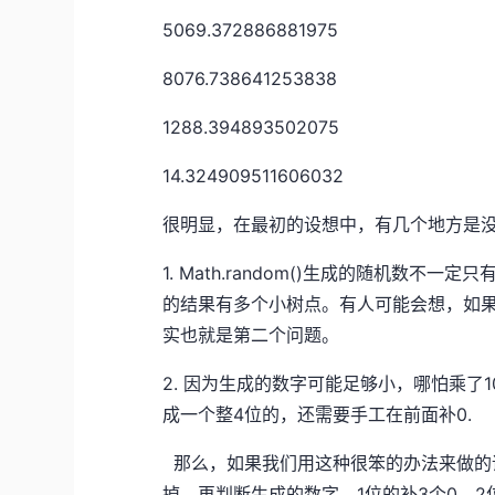
5069.372886881975
8076.738641253838
1288.394893502075
14.324909511606032
很明显，在最初的设想中，有几个地方是
1. Math.random()生成的随机数
的结果有多个小树点。有人可能会想，如
实也就是第二个问题。
2. 因为生成的数字可能足够小，哪怕乘了
成一个整4位的，还需要手工在前面补0.
那么，如果我们用这种很笨的办法来做的话
掉，再判断生成的数字，1位的补3个0，2位