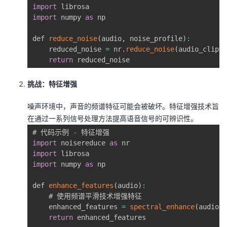
import
议
注
验
收
import
 numpy 
as
 np

藏
def 
reduce_noise
(
audio
,
 noise_profile
)
:
    reduced_noise 
=
 nr
.
reduce_noise
(
audio_clip
=
a
return
 reduced_noise
挑战：特征增强
噪声环境中，声音的频谱特征可能会被破坏。特征增强技术旨
在通过一系列信号处理方法提高语音信号的可辨识性。
# 代码示例 
-
import
 noisereduce 
as
import
import
 numpy 
as
 np

def 
enhance_features
(
audio
)
:
    # 使用频谱平滑技术增强特征

    enhanced_features 
=
spectral_enhance
(
audio
)
return
 enhanced_features
