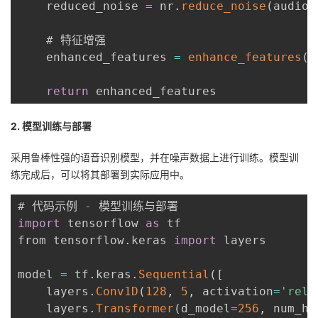
    reduced_noise 
=
 nr
.
reduce_noise
(
audio_
    # 特征增强

    enhanced_features 
=
enhance_features
(
r
return
 enhanced_features
2. 模型训练与部署
采用鲁棒性强的语音识别模型，并在噪声数据上进行训练。模型训
练完成后，可以将其部署到实际应用中。
# 代码示例 
-
import
 tensorflow 
as
 tf

from tensorflow
.
keras 
import
 layers

model 
=
 tf
.
keras
.
Sequential
(
[
    layers
.
Conv1D
(
128
,
5
,
 activation
=
'relu
    layers
.
Transformer
(
d_model
=
256
,
 num_he