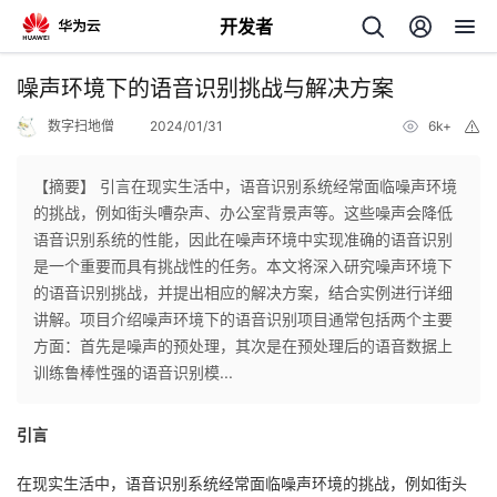
开发者
返
噪声环境下的语音识别挑战与解决方案
回
数字扫地僧
2024/01/31
6k+
举
报
【摘要】 引言在现实生活中，语音识别系统经常面临噪声环境
的挑战，例如街头嘈杂声、办公室背景声等。这些噪声会降低
语音识别系统的性能，因此在噪声环境中实现准确的语音识别
个
是一个重要而具有挑战性的任务。本文将深入研究噪声环境下
的语音识别挑战，并提出相应的解决方案，结合实例进行详细
我
人
讲解。项目介绍噪声环境下的语音识别项目通常包括两个主要
方面：首先是噪声的预处理，其次是在预处理后的语音数据上
我
的
主
训练鲁棒性强的语音识别模...
我
的
开
页
引言
我
的
开
发
在现实生活中，语音识别系统经常面临噪声环境的挑战，例如街头