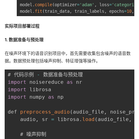
model
.
compile
(
optimizer
=
'adam'
,
 loss
=
'categorica
model
.
fit
(
train_data
,
 train_labels
,
 epochs
=
10
,
 b
实际项目部署过程
1. 数据准备与预处理
在噪声环境下的语音识别项目中，首先需要收集包含噪声的语音数
据。数据预处理包括噪声抑制、特征增强等操作。
# 代码示例 
-
import
 noisereduce 
as
import
import
 numpy 
as
 np

def 
preprocess_audio
(
audio_file
,
 noise_pro
    audio
,
 sr 
=
 librosa
.
load
(
audio_file
,
 s
    # 噪声抑制
