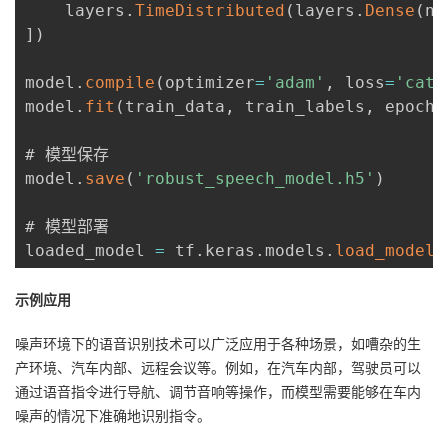
    layers
.
TimeDistributed
(
layers
.
Dense
(
nu
]
)
model
.
compile
(
optimizer
=
'adam'
,
 loss
=
'cate
model
.
fit
(
train_data
,
 train_labels
,
 epochs
# 模型保存

model
.
save
(
'robust_speech_model.h5'
)
# 模型部署

loaded_model 
=
 tf
.
keras
.
models
.
load_model
(
示例应用
噪声环境下的语音识别技术可以广泛应用于各种场景，如嘈杂的生
产环境、汽车内部、远程会议等。例如，在汽车内部，驾驶员可以
通过语音指令进行导航、调节音响等操作，而模型需要能够在车内
噪声的情况下准确地识别指令。