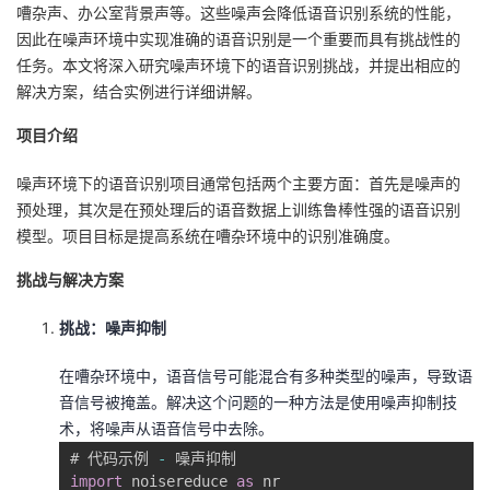
嘈杂声、办公室背景声等。这些噪声会降低语音识别系统的性能，
的
Programs
发
者
因此在噪声环境中实现准确的语音识别是一个重要而具有挑战性的
任务。本文将深入研究噪声环境下的语音识别挑战，并提出相应的
支
者
解决方案，结合实例进行详细讲解。
我
项目介绍
持
学
的
我
噪声环境下的语音识别项目通常包括两个主要方面：首先是噪声的
我
堂
博
的
我
预处理，其次是在预处理后的语音数据上训练鲁棒性强的语音识别
模型。项目目标是提高系统在嘈杂环境中的识别准确度。
的
我
客
论
的
我
我
挑战与解决方案
技
的
坛
圈
的
我
的
我
挑战：噪声抑制
术
云
子
直
的
我
课
的
我
在嘈杂环境中，语音信号可能混合有多种类型的噪声，导致语
音信号被掩盖。解决这个问题的一种方法是使用噪声抑制技
支
声
播
活
的
程
认
的
我
术，将噪声从语音信号中去除。
持
建
动
关
# 代码示例 
-
证
实
的
import
 noisereduce 
as