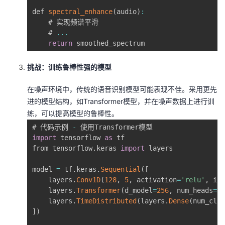
def 
spectral_enhance
(
audio
)
:
    # 实现频谱平滑

    # 
...
return
 smoothed_spectrum
挑战：训练鲁棒性强的模型
在噪声环境中，传统的语音识别模型可能表现不佳。采用更先
进的模型结构，如Transformer模型，并在噪声数据上进行训
练，可以提高模型的鲁棒性。
# 代码示例 
-
import
 tensorflow 
as
 tf

from tensorflow
.
keras 
import
 layers

model 
=
 tf
.
keras
.
Sequential
(
[
    layers
.
Conv1D
(
128
,
5
,
 activation
=
'relu'
,
 inp
    layers
.
Transformer
(
d_model
=
256
,
 num_heads
=
4
,
    layers
.
TimeDistributed
(
layers
.
Dense
(
num_clas
]
)