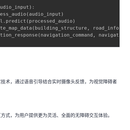
audio_input
)
:
cess_audio
(
audio_input
)
el
.
predict
(
processed_audio
)
ate_map_data
(
building_structure
,
 road_info
)
ation_response
(
navigation_command
,
 navigation
实技术，通过语音引导结合实时摄像头反馈，为视觉障碍者
互方式，为用户提供更为灵活、全面的无障碍交互体验。