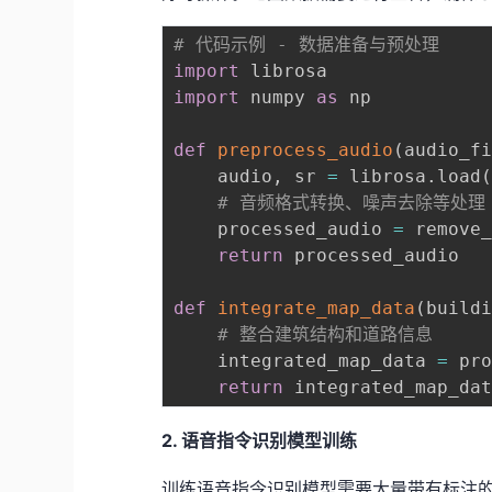
# 代码示例 - 数据准备与预处理
import
import
 numpy 
as
 np

def
preprocess_audio
(
audio_f
    audio
,
 sr 
=
 librosa
.
load
# 音频格式转换、噪声去除等处理
    processed_audio 
=
 remove
return
 processed_audio

def
integrate_map_data
(
build
# 整合建筑结构和道路信息
    integrated_map_data 
=
 pr
return
2. 语音指令识别模型训练
训练语音指令识别模型需要大量带有标注