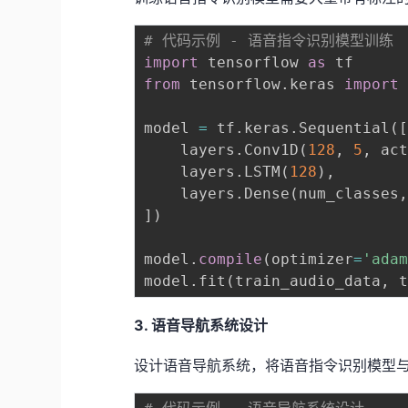
# 代码示例 - 语音指令识别模型训练
import
 tensorflow 
as
from
 tensorflow
.
keras 
import
 
model 
=
 tf
.
keras
.
Sequential
(
    layers
.
Conv1D
(
128
,
5
,
 ac
    layers
.
LSTM
(
128
)
,
    layers
.
Dense
(
num_classes
]
)
model
.
compile
(
optimizer
=
'ada
model
.
fit
(
train_audio_data
,
 
3. 语音导航系统设计
设计语音导航系统，将语音指令识别模型