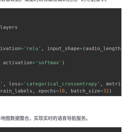
layers

[
tivation
=
'relu'
,
 input_shape
=
(
audio_length
,
1
,
 activation
=
'softmax'
)
m'
,
 loss
=
'categorical_crossentropy'
,
 metrics
=
train_labels
,
 epochs
=
10
,
 batch_size
=
32
)
与地图数据整合，实现实时的语音导航服务。