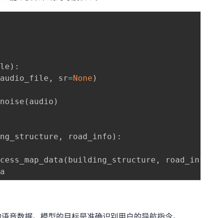
ile
)
:
(
audio_file
,
 sr
=
None
)
_noise
(
audio
)
ing_structure
,
 road_info
)
:
ocess_map_data
(
building_structure
,
 road_info
)
的语音数据。模型的目标是准确识别用户的导航指令。