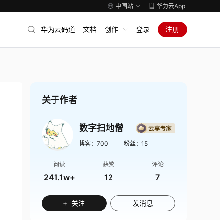
中国站
华为云App
华为云码道
文档
创作
登录
注册
关于作者
数字扫地僧
博客：
700
粉丝：
15
阅读
获赞
评论
241.1w+
12
7
+ 关注
发消息