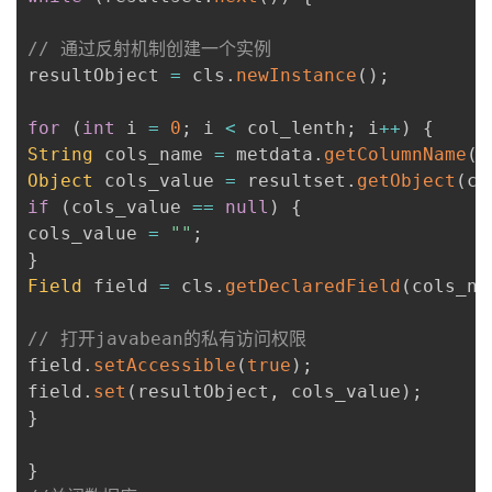
// 通过反射机制创建一个实例
resultObject 
=
 cls
.
newInstance
(
)
;
for
(
int
 i 
=
0
;
 i 
<
 col_lenth
;
 i
++
)
{
String
 cols_name 
=
 metdata
.
getColumnName
(
i
Object
 cols_value 
=
 resultset
.
getObject
(
co
if
(
cols_value 
==
null
)
{
cols_value 
=
""
;
}
Field
 field 
=
 cls
.
getDeclaredField
(
cols_na
// 打开javabean的私有访问权限
field
.
setAccessible
(
true
)
;
field
.
set
(
resultObject
,
 cols_value
)
;
}
}