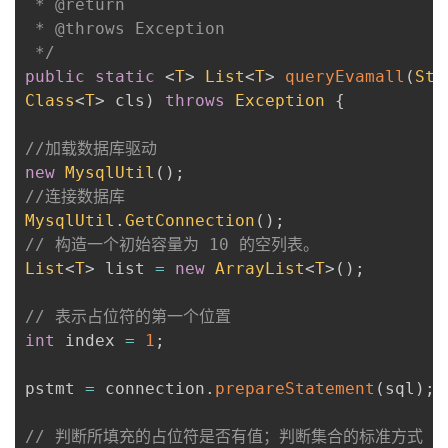
 * @return

 * @throws Exception

 */
public
static
<
T
>
List
<
T
>
queryEvamall
(
Str
Class
<
T
>
 cls
)
throws
Exception
{
//加载数据库驱动
new
MysqlUtil
(
)
;
//连接数据库
MysqlUtil
.
GetConnection
(
)
;
// 构造一个初始容量为 10 的空列表。
List
<
T
>
 list 
=
new
ArrayList
<
T
>
(
)
;
// 表示占位符的第一个位置
int
 index 
=
1
;
pstmt 
=
 connection
.
prepareStatement
(
sql
)
;
// 判断所填充的占位符是否有值；判断集合的标准方式