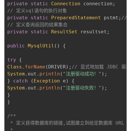
持
建
private
证
实
的
static
Connection
 connection
;
// 定义sql语句的执行对象
议
private
验
收
static
PreparedStatement
 pstmt
;
//
// 定义查询返回的结果集合
private
藏
static
ResultSet
 resultset
;
public
MysqlUtil
(
)
{
try
{
Class
.
forName
(
DRIVER
)
;
// 显式地加载 JDBC 驱
System
.
out
.
println
(
"注册驱动成功！"
)
;
}
catch
(
Exception
 e
)
{
System
.
out
.
println
(
"注册驱动失败！"
)
;
}
}
/**

 * 定义获得数据库的链接,试图建立到给定数据库 URL 的
 * 
