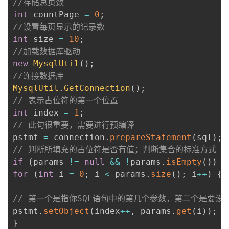
//存储总页数 
int
 countPage 
=
0
;
//设置每页显示的记录数
int
 size 
=
10
;
//加载数据库驱动
new
MysqlUtil
(
)
;
//连接数据库
MysqlUtil
.
GetConnection
(
)
;
// 表示占位符的第一个位置
int
 index 
=
1
;
// 此句很重要，需要进行预编译
pstmt 
=
 connection
.
prepareStatement
(
sql
)
;
// 判断所填充的占位符是否有值；判断集合的标准方式
if
(
params 
!=
null
&&
!
params
.
isEmpty
(
)
)
{
for
(
int
 i 
=
0
;
 i 
<
 params
.
size
(
)
;
 i
++
)
{
// 第一个是指你SQL语句中的第几个参数，第二个是要设
pstmt
.
setObject
(
index
++
,
 params
.
get
(
i
)
)
;
}