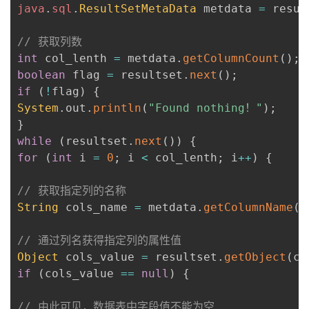
java
.
sql
.
ResultSetMetaData
 metdata 
=
 resul
// 获取列数
int
 col_lenth 
=
 metdata
.
getColumnCount
(
)
;
boolean
 flag 
=
 resultset
.
next
(
)
;
if
(
!
flag
)
{
System
.
out
.
println
(
"Found nothing！"
)
;
}
while
(
resultset
.
next
(
)
)
{
for
(
int
 i 
=
0
;
 i 
<
 col_lenth
;
 i
++
)
{
// 获取指定列的名称
String
 cols_name 
=
 metdata
.
getColumnName
(
i
// 通过列名获得指定列的属性值
Object
 cols_value 
=
 resultset
.
getObject
(
co
if
(
cols_value 
==
null
)
{
// 由此可见，数据表中字段值不能为空