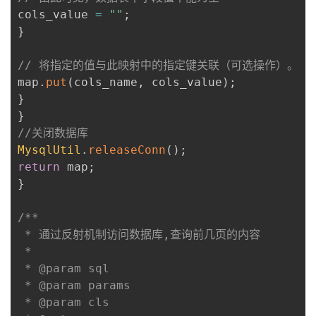
cols_value 
=
""
;
}
// 将指定的值与此映射中的指定键关联（可选操作）。
map
.
put
(
cols_name
,
 cols_value
)
;
}
}
//关闭数据库
MysqlUtil
.
releaseConn
(
)
;
return
 map
;
}
/**

 * 通过反射机制访问数据库,查询前几页的内容

 * 

 * @param sql

 * @param params

 * @param cls
