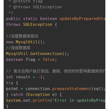
 * @return flag

 * @throws SQLException

 */
public
static
boolean
updateByPreparedStat
throws
SQLException
{
//加载数据库驱动
new
MysqlUtil
(
)
;
//连接数据库
MysqlUtil
.
GetConnection
(
)
;
boolean
 flag 
=
false
;
// 表示当用户执行添加、删除、修改时所影响数据库的行
int
 result 
=
-
1
;
try
{
pstmt 
=
 connection
.
prepareStatement
(
sql
)
;
}
catch
(
Exception
 e
)
{
System
.
out
.
println
(
"Error in updateByPrepa
}