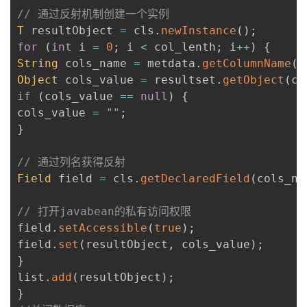
// 通过反射机制创建一个实例
T
 resultObject 
=
 cls
.
newInstance
(
)
;
for
(
int
 i 
=
0
;
 i 
<
 col_lenth
;
 i
++
)
{
String
 cols_name 
=
 metdata
.
getColumnName
(
i
Object
 cols_value 
=
 resultset
.
getObject
(
co
if
(
cols_value 
==
null
)
{
cols_value 
=
""
;
}
// 通过列名获得反射
Field
 field 
=
 cls
.
getDeclaredField
(
cols_na
// 打开javabean的私有访问权限
field
.
setAccessible
(
true
)
;
field
.
set
(
resultObject
,
 cols_value
)
;
}
list
.
add
(
resultObject
)
;
}