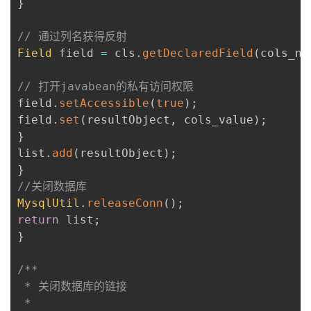
}
// 通过列名获得反射
Field
 field 
=
 cls
.
getDeclaredField
(
cols_na
// 打开javabean的私有访问权限
field
.
setAccessible
(
true
)
;
field
.
set
(
resultObject
,
 cols_value
)
;
}
list
.
add
(
resultObject
)
;
}
//关闭数据库
MysqlUtil
.
releaseConn
(
)
;
return
 list
;
}
/**

 * 关闭数据库的链接

 * 
