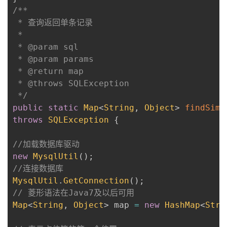
/**

 * 查询返回单条记录

 * 

 * @param sql

 * @param params

 * @return map

 * @throws SQLException

 */
public
static
Map
<
String
,
Object
>
findSimp
throws
SQLException
{
//加载数据库驱动
new
MysqlUtil
(
)
;
//连接数据库
MysqlUtil
.
GetConnection
(
)
;
// 菱形语法在Java7及以后可用
Map
<
String
,
Object
>
 map 
=
new
HashMap
<
Stri