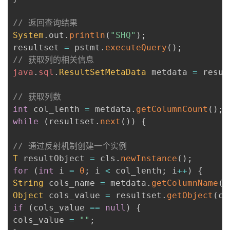
// 返回查询结果
System
.
out
.
println
(
"SHQ"
)
;
resultset 
=
 pstmt
.
executeQuery
(
)
;
// 获取列的相关信息
java
.
sql
.
ResultSetMetaData
 metdata 
=
 resul
// 获取列数
int
 col_lenth 
=
 metdata
.
getColumnCount
(
)
;
while
(
resultset
.
next
(
)
)
{
// 通过反射机制创建一个实例
T
 resultObject 
=
 cls
.
newInstance
(
)
;
for
(
int
 i 
=
0
;
 i 
<
 col_lenth
;
 i
++
)
{
String
 cols_name 
=
 metdata
.
getColumnName
(
i
Object
 cols_value 
=
 resultset
.
getObject
(
co
if
(
cols_value 
==
null
)
{
cols_value 
=
""
;