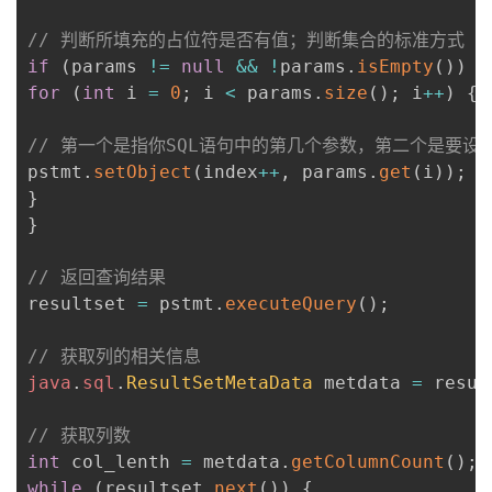
// 判断所填充的占位符是否有值；判断集合的标准方式
if
(
params 
!=
null
&&
!
params
.
isEmpty
(
)
)
{
for
(
int
 i 
=
0
;
 i 
<
 params
.
size
(
)
;
 i
++
)
{
// 第一个是指你SQL语句中的第几个参数，第二个是要设
pstmt
.
setObject
(
index
++
,
 params
.
get
(
i
)
)
;
}
}
// 返回查询结果
resultset 
=
 pstmt
.
executeQuery
(
)
;
// 获取列的相关信息
java
.
sql
.
ResultSetMetaData
 metdata 
=
 resul
// 获取列数
int
 col_lenth 
=
 metdata
.
getColumnCount
(
)
;
while
(
resultset
.
next
(
)
)
{