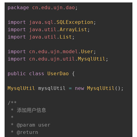
package
cn
.
edu
.
ujn
.
dao
;
import
java
.
sql
.
SQLException
;
import
java
.
util
.
ArrayList
;
import
java
.
util
.
List
;
import
cn
.
edu
.
ujn
.
model
.
User
;
import
cn
.
edu
.
ujn
.
util
.
MysqlUtil
;
public
class
UserDao
{
MysqlUtil
 mysqlUtil 
=
new
MysqlUtil
(
)
;
/**

 * 添加用户信息

 * 

 * @param user

 * @return
