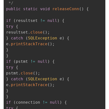
 */
public
static
void
releaseConn
(
)
{
if
(
resultset 
!=
null
)
{
try
{
resultset
.
close
(
)
;
}
catch
(
SQLException
 e
)
{
e
.
printStackTrace
(
)
;
}
}
if
(
pstmt 
!=
null
)
{
try
{
pstmt
.
close
(
)
;
}
catch
(
SQLException
 e
)
{
e
.
printStackTrace
(
)
;
}
}
if
(
connection 
!=
null
)
{
try
{