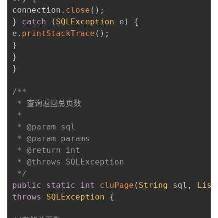
connection
.
close
(
)
;
}
catch
(
SQLException
 e
)
{
e
.
printStackTrace
(
)
;
}
}
}
/**

 * 查询返回总页数

 * 

 * @param sql

 * @param params

 * @return int

 * @throws SQLException

 */
public
static
int
cluPage
(
String
 sql
,
List
throws
SQLException
{