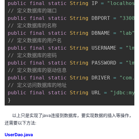
public
final
static
String
 IP 
=
"localhost
// 定义数据库的端口
public
final
static
String
 DBPORT 
=
"3308"
// 定义数据库的名称
public
final
static
String
 DBNAME 
=
"lab"
;
// 定义数据库的用户名
public
final
static
String
 USERNAME 
=
"lma
// 定义数据库的密码
public
final
static
String
 PASSWORD 
=
"lma
// 定义数据库的驱动信息
public
final
static
String
 DRIVER 
=
"com.m
// 定义访问数据库的地址
public
final
static
String
 URL 
=
"jdbc:mys
}
以上只是实现了java连接到数据库，要实现数据的插入等操作，
还需要以下方法:
UserDao.java