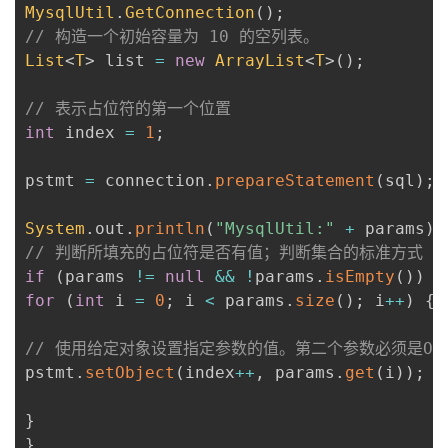
MysqlUtil
.
GetConnection
(
)
;
// 构造一个初始容量为 10 的空列表。
List
<
T
>
 list 
=
new
ArrayList
<
T
>
(
)
;
// 表示占位符的第一个位置
int
 index 
=
1
;
pstmt 
=
 connection
.
prepareStatement
(
sql
)
;
System
.
out
.
println
(
"MysqlUtil:"
+
 params
)
;
// 判断所填充的占位符是否有值；判断集合的标准方式
if
(
params 
!=
null
&&
!
params
.
isEmpty
(
)
)
{
for
(
int
 i 
=
0
;
 i 
<
 params
.
size
(
)
;
 i
++
)
{
// 使用给定对象设置指定参数的值。第二个参数必须是Obj
pstmt
.
setObject
(
index
++
,
 params
.
get
(
i
)
)
;
}
}