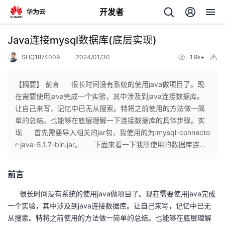
开发者
返
Java连接mysql数据库(底层实现)
回
SHQ1874009
2024/01/30
1.9k+
举
报
【摘要】 前言 很长时间没有系统的使用java做项目了。现
在需要使用java完成一个实验，其中涉及到java连接数据库。
让自己来写，记忆中已无从搜索。特将之前使用的方法做一简
个
单的总结。也能够在底层理解一下连接数据库的具体步骤。实
现 首先需要导入相关的jar包，我使用的为:mysql-connecto
我
人
r-java-5.1.7-bin.jar。 下面来看一下我所使用的数据库连...
的
主
前言
开
页
很长时间没有系统的使用java做项目了。现在需要使用java完成
一个实验，其中涉及到java连接数据库。让自己来写，记忆中已无
发
从搜索。特将之前使用的方法做一简单的总结。也能够在底层理解