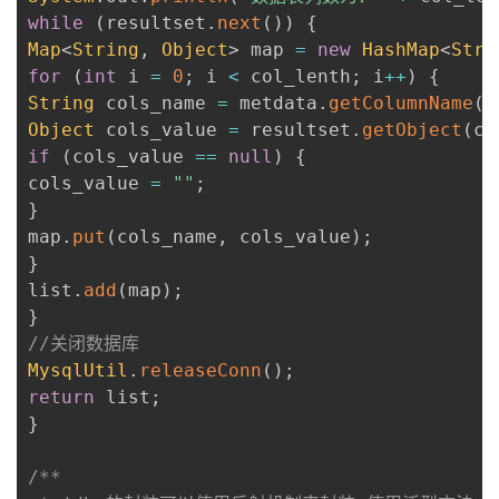
while
(
resultset
.
next
(
)
)
{
Map
<
String
,
Object
>
 map 
=
new
HashMap
<
Stri
for
(
int
 i 
=
0
;
 i 
<
 col_lenth
;
 i
++
)
{
String
 cols_name 
=
 metdata
.
getColumnName
(
i
Object
 cols_value 
=
 resultset
.
getObject
(
co
if
(
cols_value 
==
null
)
{
cols_value 
=
""
;
}
map
.
put
(
cols_name
,
 cols_value
)
;
}
list
.
add
(
map
)
;
}
//关闭数据库
MysqlUtil
.
releaseConn
(
)
;
return
 list
;
}
/**
