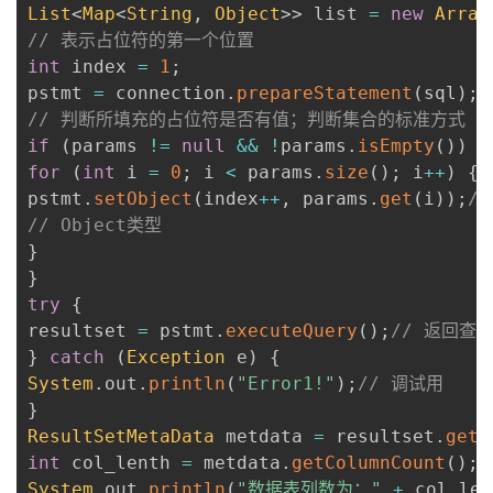
List
<
Map
<
String
,
Object
>
>
 list 
=
new
Array
// 表示占位符的第一个位置
int
 index 
=
1
;
pstmt 
=
 connection
.
prepareStatement
(
sql
)
;
// 判断所填充的占位符是否有值；判断集合的标准方式
if
(
params 
!=
null
&&
!
params
.
isEmpty
(
)
)
{
for
(
int
 i 
=
0
;
 i 
<
 params
.
size
(
)
;
 i
++
)
{
pstmt
.
setObject
(
index
++
,
 params
.
get
(
i
)
)
;
/
// Object类型
}
}
try
{
resultset 
=
 pstmt
.
executeQuery
(
)
;
// 返回查
}
catch
(
Exception
 e
)
{
System
.
out
.
println
(
"Error1!"
)
;
// 调试用
}
ResultSetMetaData
 metdata 
=
 resultset
.
getM
int
 col_lenth 
=
 metdata
.
getColumnCount
(
)
;
System
.
out
.
println
(
"数据表列数为："
+
 col_len