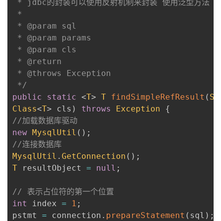
 * jdbc的封装可以使用反射机制来封装 使用泛型方法

 * 

 * @param sql

 * @param params

 * @param cls

 * @return

 * @throws Exception

 */
public
static
<
T
>
T
findSimpleRefResult
(
St
Class
<
T
>
 cls
)
throws
Exception
{
//加载数据库驱动
new
MysqlUtil
(
)
;
//连接数据库
MysqlUtil
.
GetConnection
(
)
;
T
 resultObject 
=
null
;
// 表示占位符的第一个位置
int
 index 
=
1
;
pstmt 
=
 connection
.
prepareStatement
(
sql
)
;