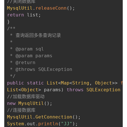
//关闭数据库
MysqlUtil
.
releaseConn
(
)
;
return
 list
;
}
/**

 * 查询返回多条查询记录

 * 

 * @param sql

 * @param params

 * @return

 * @throws SQLException

 */
public
static
List
<
Map
<
String
,
Object
>
>
fi
List
<
Object
>
 params
)
throws
SQLException
{
//加载数据库驱动
new
MysqlUtil
(
)
;
//连接数据库
MysqlUtil
.
GetConnection
(
)
;
System
.
out
.
println
(
"JJ"
)
;