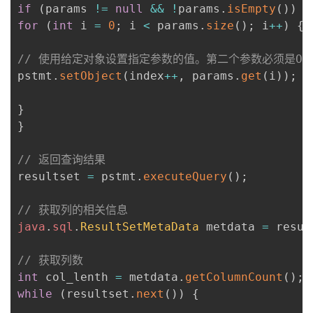
if
(
params 
!=
null
&&
!
params
.
isEmpty
(
)
)
{
for
(
int
 i 
=
0
;
 i 
<
 params
.
size
(
)
;
 i
++
)
{
// 使用给定对象设置指定参数的值。第二个参数必须是Obj
pstmt
.
setObject
(
index
++
,
 params
.
get
(
i
)
)
;
}
}
// 返回查询结果
resultset 
=
 pstmt
.
executeQuery
(
)
;
// 获取列的相关信息
java
.
sql
.
ResultSetMetaData
 metdata 
=
 resul
// 获取列数
int
 col_lenth 
=
 metdata
.
getColumnCount
(
)
;
while
(
resultset
.
next
(
)
)
{