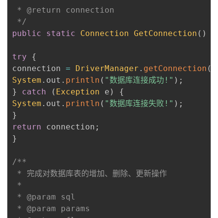
 * @return connection

 */
public
static
Connection
GetConnection
(
)
{
try
{
connection 
=
DriverManager
.
getConnection
(
U
System
.
out
.
println
(
"数据库连接成功!"
)
;
}
catch
(
Exception
 e
)
{
System
.
out
.
println
(
"数据库连接失败!"
)
;
}
return
 connection
;
}
/**

 * 完成对数据库表的增加、删除、更新操作

 * 

 * @param sql

 * @param params
