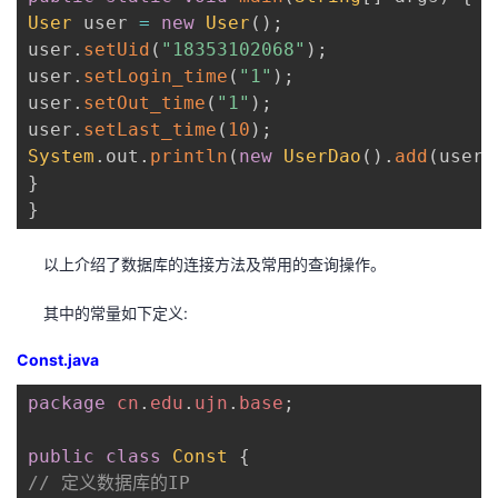
User
 user 
=
new
User
(
)
;
user
.
setUid
(
"18353102068"
)
;
user
.
setLogin_time
(
"1"
)
;
user
.
setOut_time
(
"1"
)
;
user
.
setLast_time
(
10
)
;
System
.
out
.
println
(
new
UserDao
(
)
.
add
(
user
)
}
}
以上介绍了数据库的连接方法及常用的查询操作。
其中的常量如下定义:
Const.java
package
cn
.
edu
.
ujn
.
base
;
public
class
Const
{
// 定义数据库的IP