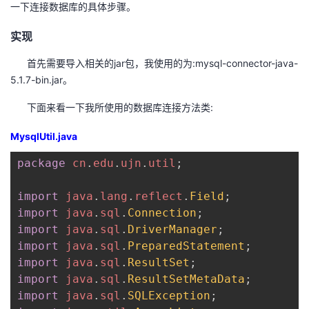
一下连接数据库的具体步骤。
者
实现
我
首先需要导入相关的jar包，我使用的为:mysql-connector-java-
5.1.7-bin.jar。
的
我
下面来看一下我所使用的数据库连接方法类:
博
的
我
MysqlUtil.java
客
论
的
我
package
cn
.
edu
.
ujn
.
util
;
坛
圈
的
我
import
java
.
lang
.
reflect
.
Field
;
import
java
.
sql
.
Connection
;
子
直
的
我
import
java
.
sql
.
DriverManager
;
import
java
.
sql
.
PreparedStatement
;
我
播
活
的
import
java
.
sql
.
ResultSet
;
import
java
.
sql
.
ResultSetMetaData
;
我
动
关
的
import
java
.
sql
.
SQLException
;