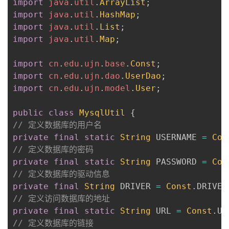
import
java
.
util
.
ArrayList
;
我
注
的
开
import
java
.
util
.
HashMap
;
import
java
.
util
.
List
;
的
Programs
发
import
java
.
util
.
Map
;
支
者
import
cn
.
edu
.
ujn
.
base
.
Const
;
import
cn
.
edu
.
ujn
.
dao
.
UserDao
;
持
学
import
cn
.
edu
.
ujn
.
model
.
User
;
我
堂
public
class
MysqlUtil
{
// 定义数据库的用户名
的
我
private
我
final
static
String
 USERNAME 
=
Con
// 定义数据库的密码
技
的
private
的
我
final
static
String
 PASSWORD 
=
Con
// 定义数据库的驱动信息
术
云
private
课
的
我
final
String
 DRIVER 
=
Const
.
DRIVER
// 定义访问数据库的地址
支
声
private
程
认
的
我
final
static
String
 URL 
=
Const
.
UR
// 定义数据库的链接