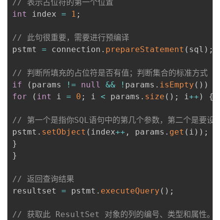
// 表示占位符的第一个位置
int
 index 
=
1
;
// 此句很重要，需要进行预编译
pstmt 
=
 connection
.
prepareStatement
(
sql
)
;
// 判断所填充的占位符是否有值；判断集合的标准方式
if
(
params 
!=
null
&&
!
params
.
isEmpty
(
)
)
{
for
(
int
 i 
=
0
;
 i 
<
 params
.
size
(
)
;
 i
++
)
{
// 第一个是指你SQL语句中的第几个参数，第二个是要设
pstmt
.
setObject
(
index
++
,
 params
.
get
(
i
)
)
;
}
}
// 返回查询结果
resultset 
=
 pstmt
.
executeQuery
(
)
;
// 获取此 ResultSet 对象的列的编号、类型和属性。