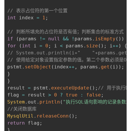
// 表示占位符的第一个位置
int
 index 
=
1
;
// 判断所填充的占位符是否有值；判断集合的标准方式
if
(
params 
!=
null
&&
!
params
.
isEmpty
(
)
)
{
for
(
int
 i 
=
0
;
 i 
<
 params
.
size
(
)
;
 i
++
)
{
// System.out.println(i+"    "+params.get(
// 使用给定对象设置指定参数的值。第二个参数必须是Obj
pstmt
.
setObject
(
index
++
,
 params
.
get
(
i
)
)
;
}
}
result 
=
 pstmt
.
executeUpdate
(
)
;
// 用于执行
flag 
=
 result 
>
0
?
true
:
false
;
System
.
out
.
println
(
"执行SQL语句影响的记录条数为
//关闭数据库
MysqlUtil
.
releaseConn
(
)
;
return
 flag
;
}