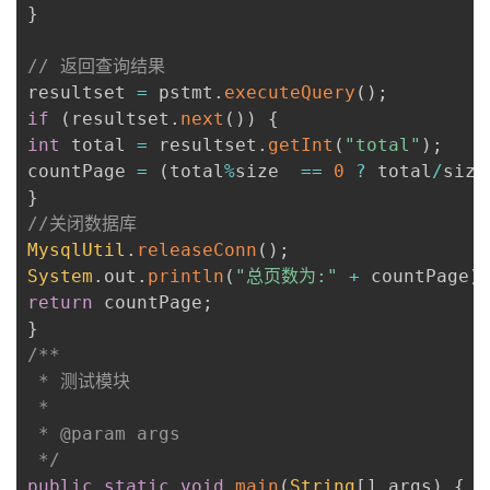
}
// 返回查询结果
resultset 
=
 pstmt
.
executeQuery
(
)
;
if
(
resultset
.
next
(
)
)
{
int
 total 
=
 resultset
.
getInt
(
"total"
)
;
countPage 
=
(
total
%
size  
==
0
?
 total
/
size
}
//关闭数据库
MysqlUtil
.
releaseConn
(
)
;
System
.
out
.
println
(
"总页数为:"
+
 countPage
)
return
 countPage
;
}
/**

 * 测试模块

 * 

 * @param args

 */
public
static
void
main
(
String
[
]
 args
)
{