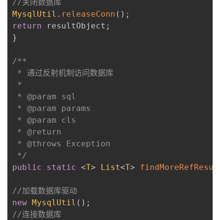
//关闭数据库
MysqlUtil
.
releaseConn
(
)
;
return
 resultObject
;
}
/**

 * 通过反射机制访问数据库

 * 

 * @param sql

 * @param params

 * @param cls

 * @return

 * @throws Exception

 */
public
static
<
T
>
List
<
T
>
findMoreRefResul
//加载数据库驱动
new
MysqlUtil
(
)
;
//连接数据库