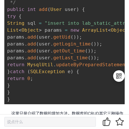
 */
public
int
add
(
User
 user
)
{
try
{
String
 sql 
=
"insert into lab_static_attri
List
<
Object
>
 params 
=
new
ArrayList
<
Object
params
.
add
(
user
.
getUid
(
)
)
;
params
.
add
(
user
.
getLogin_time
(
)
)
;
params
.
add
(
user
.
getOut_time
(
)
)
;
params
.
add
(
user
.
getLast_time
(
)
)
;
return
MysqlUtil
.
updateByPreparedStatement
}
catch
(
SQLException
 e
)
{
return
0
;
}
}
}
退
出
登
这里只是介绍了数据的增加方法，数据库的CRUD其它三种操作
录
方法，请读者自行练习。