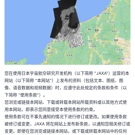
我
注
的
开
的
Programs
发
支
者
持
学
我
堂
您在使用日本宇宙航空研究开发机构（以下简称 "JAXA"）运营的本
的
我
网站（以下简称 "本网站"）上发布的资料（包括文本、图纸、图
我
像、语音数据和视频数据）时，应遵守此处规定的条款和条件（以
技
的
下简称 "使用条款"）。
的
我
您浏览或链接本网站、下载或转载本网站所载资料或以其他方式使
术
云
用本网站，即表示您同意接受本使用条款的约束。
课
的
我
使用条款可在不事先通知的情况下进行修订或更改。如果使用条款
支
声
被修订或变更，JAXA 将在网站上发布新条款，以通知您相关修订或
程
认
的
我
变更。即使在您浏览或链接本网站，或下载或转载本网站中的任何