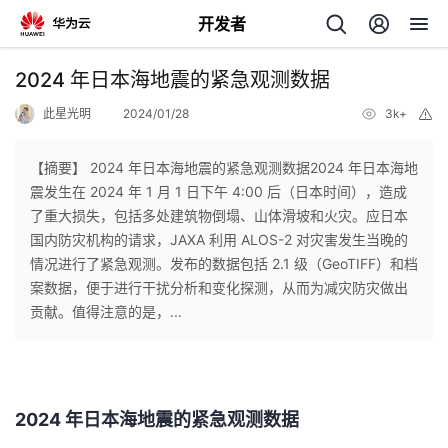
开发者
返
2024 年日本海地震的紧急观测数据
回
此星光明
2024/01/28
3k+
举
报
【摘要】 ​2024 年日本海地震的紧急观测数据2024 年日本海地
震发生在 2024 年 1 月 1 日下午 4:00 后（日本时间），造成
了重大损失，包括多处建筑物倒塌、山体滑坡和火灾。应日本
个
国内防灾机构的请求，JAXA 利用 ALOS-2 对灾害发生当晚的
情况进行了紧急观测。发布的数据包括 2.1 级（GeoTIFF）和档
我
人
案数据，便于进行干扰分析和变化探测，从而为减灾防灾做出
贡献。值得注意的是，...
的
主
开
页
2024 年日本海地震的紧急观测数据
发