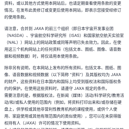
持
建
资料，或以其他方式使用本网站后，也请定期查看使用条款的变更
证
实
的
情况。在发布此类修订或变更后使用本网站，即表示您接受经修订
议
的使用条款。
验
收
请注意，合并到 JAXA 的前三个组织（即日本宇宙开发事业团
藏
（NASDA）、宇宙航空科学研究所（ISAS）和国家航空航天实验室
（NAL））网站上的网站政策或同等声明已失去效力。因此，在使
用这三个机构网站上的任何资料（包括文本、图纸、图像、语音数
据和视频数据）时，将仅适用本使用条款。
除非另有说明，在本网站上发布的所有资料，包括文本、图纸、图
像、语音数据和视频数据（以下简称 "资料"）及其版权均为 JAXA
的财产，这些资料在日本国内和国际上均受到版权法和国际版权条
约的保护。在使用这些资料时，请遵守 JAXA 规定的条件。
需要注意的是，根据版权法，在新闻（媒体）活动/科学研究/教育活
动/和/或私人使用的范围内（例如，将资料打印出来和/或存储在硬
盘上，供学校或其他非营利性教育机构的课程使用，或供个人使
用、家庭使用或其他有限范围内的类似使用），您可以在未获得版
权持有人（JAXA）许可的情况下使用资料。