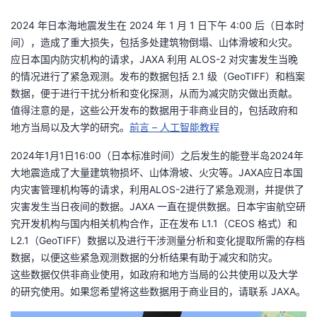
者
2024 年日本海地震发生在 2024 年 1 月 1 日下午 4:00 后（日本时
间），造成了重大损失，包括多处建筑物倒塌、山体滑坡和火灾。
应日本国内防灾机构的请求，JAXA 利用 ALOS-2 对灾害发生当晚
我
的情况进行了紧急观测。发布的数据包括 2.1 级（GeoTIFF）和档案
数据，便于进行干扰分析和变化探测，从而为减灾防灾做出贡献。
的
我
值得注意的是，这些公开发布的数据用于非商业目的，包括政府和
地方当局以及大学的研究。
博
的
我
前言 – 人工智能教程
2024年1月1日16:00（日本标准时间）之后发生的能登半岛2024年
客
论
的
我
大地震造成了大量建筑物损坏、山体滑坡、火灾等。JAXA应日本国
内灾害管理机构等的请求，利用ALOS-2进行了紧急观测，并提供了
坛
圈
的
我
灾害发生当日夜间的数据。JAXA 一直在提供数据。日本宇宙航空研
究开发机构与国内相关机构合作，正在发布 L1.1（CEOS 格式）和
子
直
的
我
L2.1（GeoTIFF）数据以及进行干涉测量分析和变化提取所需的存档
数据，以便这些紧急观测数据的分析结果有助于减灾和防灾。
我
播
活
的
这些数据仅供非商业使用，如政府和地方当局的公共使用以及大学
的研究使用。如果您希望将这些数据用于商业目的，请联系 JAXA。
我
动
关
的