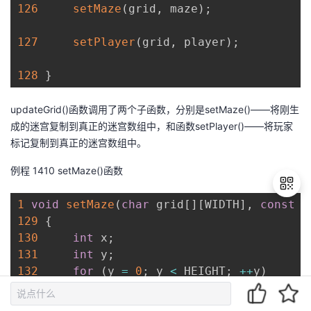
126
setMaze
(
grid
,
 maze
)
;
127
setPlayer
(
grid
,
 player
)
;
128
}
updateGrid
()
函数调用了两个子函数，分别是
setMaze()
——
将刚生
成的迷宫复制到真正的迷宫数组中，和函数
setPlayer()
——将玩家
标记复制到真正的迷宫数组中。
例程
14
10
setMaze
()
函数
1
void
setMaze
(
char
 grid
[
]
[
WIDTH
]
,
const
c
129
{
130
int
 x
;
退
131
int
 y
;
出
登
132
for
(
y 
=
0
;
 y 
<
 HEIGHT
;
++
y
)
录
133
{
134
for
(
x 
=
0
;
 x 
<
 WIDTH
;
++
x
)