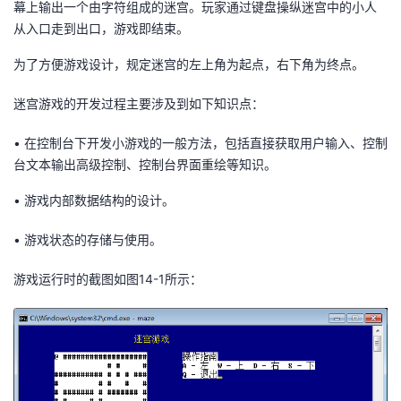
幕上输出一个由字符组成的迷宫。玩家通过键盘操纵迷宫中的小人
我
注
的
开
从入口走到出口，游戏即结束。
的
Programs
发
为了方便游戏设计，规定迷宫的左上角为起点，右下角为终点。
迷宫游戏的开发过程主要涉及到如下知识点：
支
者
•
在控制台下开发小游戏的一般方法，包括直接获取用户输入、控制
持
学
台文本输出高级控制、控制台界面重绘等知识。
我
堂
•
游戏内部数据结构的设计。
的
我
•
游戏状态的存储与使用。
我
游戏运行时的截图如图
1
4-1
所示：
技
的
的
我
术
云
课
的
我
支
声
程
认
的
我