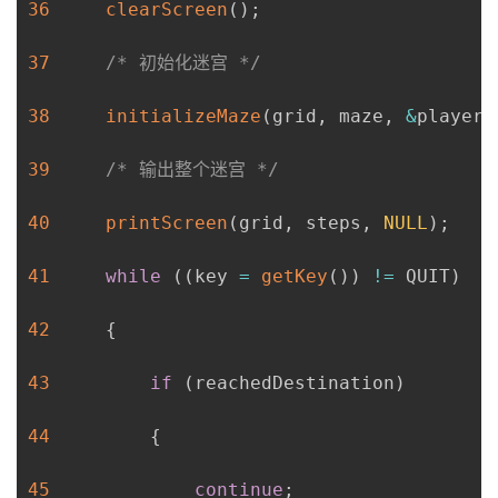
36
clearScreen
(
)
;
37
/* 初始化迷宫 */
38
initializeMaze
(
grid
,
 maze
,
&
player
)
39
/* 输出整个迷宫 */
40
printScreen
(
grid
,
 steps
,
NULL
)
;
41
while
(
(
key 
=
getKey
(
)
)
!=
 QUIT
)
42
{
43
if
(
reachedDestination
)
44
{
45
continue
;