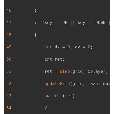
46
}
47
if
(
key 
==
 UP 
||
 key 
==
 DOWN 
||
48
{
49
int
 dx 
=
0
,
 dy 
=
0
;
50
int
 ret
;
51
             ret 
=
step
(
grid
,
&
player
,
 k
52
updateGrid
(
grid
,
 maze
,
&
pla
53
switch
(
ret
)
54
{