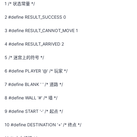
1
/*
状态常量
*/
2
#define RESULT_SUCCESS 0
3
#define RESULT_CANNOT_MOVE 1
4
#define RESULT_ARRIVED 2
5
/*
迷宫上的符号
*/
6
#define PLAYER '@' /*
玩家
*/
7
#define BLANK ' ' /*
道路
*/
8
#define WALL '#' /*
墙
*/
9
#define START '-' /*
起点
*/
10
#define DESTINATION '+' /*
终点
*/