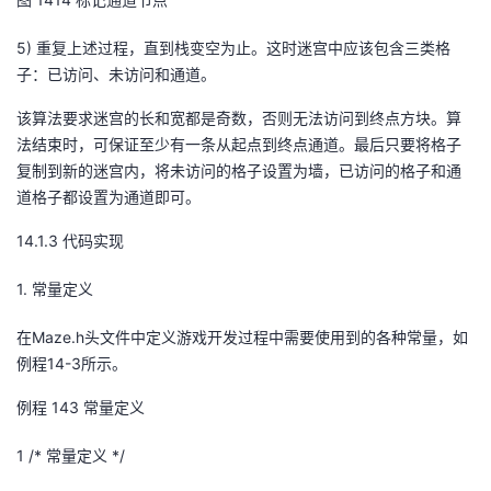
5)
重复上述过程，直到栈变空为止。
这时迷宫中应该包含三类格
子：已访问、未访问和通道。
该算法要求迷宫的长和宽都是奇数，否则无法访问到终点方块。算
法结束时，可保证至少有一条从起点到终点通道。最后只要将格子
复制到新的迷宫内，将未访问的格子设置为墙，已访问的格子和通
道格子都设置为通道即可。
14.1.3
代码实现
1.
常量定义
在
Maze.h
头文件中定义游戏开发过程中需要使用到的各种常量，如
例程
14-3
所示。
例程
14
3
常量定义
1
/*
常量定义
*/