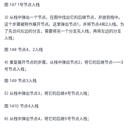
图
14
7
1号节点入栈
3)
从栈中弹出一个节点，在图中找出它的后继节点，并放到栈中。
这个步骤被称作展开节点。这里弹出节点
1
，并将节点
4
和
2
入栈。为
了先访问左边的分支，需要将另一个分支先入栈，再将左边的分支
入栈；
图
14
8
节点4、2入栈
4)
重复展开节点的步骤。从栈中弹出节点
2
，将它的后继节点——
3
号节点入栈；
图
14
9
节点3入栈
5)
从栈中弹出节点
3
，将它的后继
4
号节点入栈；
图
14
10
节点4入栈
6)
从栈中弹出节点
4
，将它的后继
5
号节点入栈；