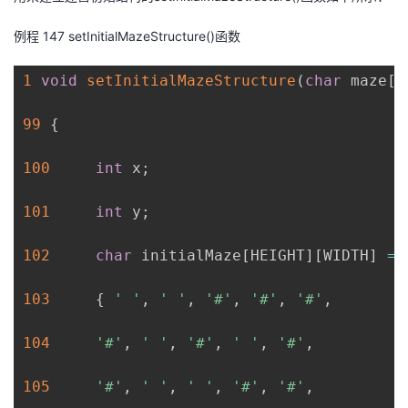
例程
14
7
setInitialMazeStructure()
函数
1
void
setInitialMazeStructure
(
char
 maze
[
]
99
{
100
int
 x
;
101
int
 y
;
102
char
 initialMaze
[
HEIGHT
]
[
WIDTH
]
=
103
{
' '
,
' '
,
'#'
,
'#'
,
'#'
,
104
'#'
,
' '
,
'#'
,
' '
,
'#'
,
105
'#'
,
' '
,
' '
,
'#'
,
'#'
,