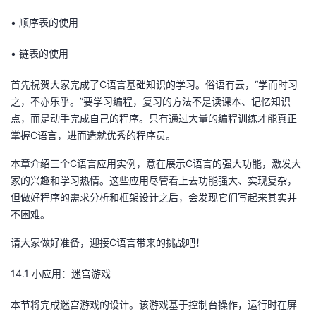
•
顺序表的使用
者
•
链表的使用
我
首先祝贺大家完成了
C
语言基础知识的学习。俗语有云，“学而时习
的
我
之，不亦乐乎。”要学习编程，复习的方法不是读课本、记忆知识
点，而是动手完成自己的程序。只有通过大量的编程训练才能真正
博
的
我
掌握
C
语言，进而造就优秀的程序员。
客
论
的
我
本章介绍三个
C
语言应用实例，意在展示
C
语言的强大功能，激发大
家的兴趣和学习热情。这些应用尽管看上去功能强大、实现复杂，
坛
圈
的
我
但做好程序的需求分析和框架设计之后，会发现它们写起来其实并
不困难。
子
直
的
我
请大家做好准备，迎接
C
语言带来的挑战吧！
我
播
活
的
14.1
小应用：
迷宫游戏
我
动
关
的
本节将完成迷宫游戏的设计。该游戏基于控制台操作，运行时在屏