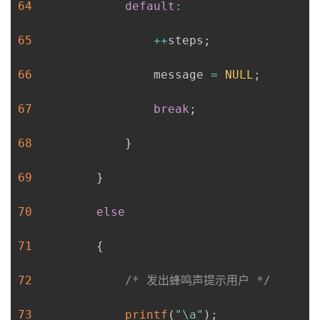
64
default
:
65
++
steps
;
66
                 message 
=
NULL
;
67
break
;
68
}
69
}
70
else
71
{
72
/* 发出蜂鸣声提示用户 */
73
printf
(
"\a"
)
;