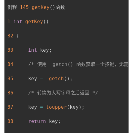
例程 
145
getKey
(
)
函数

1
int
getKey
(
)
82
{
83
int
 key
;
84
/* 使用 _getch() 函数获取一个按键，无需
85
     key 
=
_getch
(
)
;
86
/* 转换为大写字母之后返回 */
87
     key 
=
toupper
(
key
)
;
88
return
 key
;