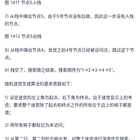
图
14
11
节点5入栈
7)
从栈中弹出节点
5
。由于
5
号节点没有后继，因此这一步没有入栈
的节点；
图
14
12
节点5出栈
8)
从栈中弹出节点
4
。发现之前
4
号节点已经被访问过，跳过这个节
点。
9)
栈空了，搜索
随之
结束。搜索顺序为“
1->2->3->4->5
”。
随机迷宫生成算法的基本思路如下：
1)
设定迷宫的左上角为起点，右下角为终点。出于迷宫显示上的考
虑，要求整个迷宫除了起点和终点之外的所有位于边上
的格子
都是
墙；
2)
将所有格子都标记为未访问；
3)
从第二行、第二列的方格出发，
对整个迷宫进行深度优先搜索，