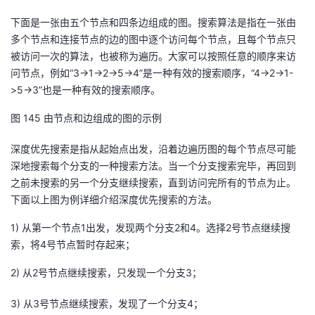
下面是一张由五个节点和四条边组成的图。搜索算法是指在一张由
多个节点和连接节点的边的图中逐个访问每个节点，且每个节点只
被访问一次的算法，也被称为遍历。大家可以按照任意的顺序来访
问节点，例如“
3->1->2->5->4
”是一种有效的搜索顺序，“
4->2->1-
>5->3
”也是一种有效的搜索顺序。
图
14
5
由节点和边组成的图的示例
深度优先搜索是指从起始点出发，沿着边遍历图的每个节点尽可能
深地搜索每个分支的一种搜索方法。当一个分支搜索完毕，再回到
之前未搜索的另一个分支继续搜索，直到访问完所有的节点为止。
下面以上图为例详细介绍深度优先搜索的方法。
1)
从第一个节点
1
出发，发现两个分支
2
和
4
。选择
2
号节点继续搜
索，将
4
号节点
暂时存起来；
2)
从
2
号节点继续搜索，只发现一个分支
3
；
3)
从
3
号节点继续搜索，发现了一个分支
4
；