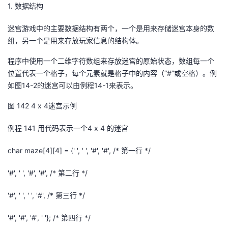
1.
数据结构
迷宫游戏中的主要数据结构有两个，一个是用来存储迷宫本身的数
组，另一个是用来存放玩家信息的结构体。
程序中使用一个二维字符数组来存放迷宫的原始状态，数组每一个
位置代表一个格子，
每个元素就是格子中的内容（“
#
”或空格）。例
如图
14-2
的迷宫可以由例程
14-1
来表示。
图
14
2
4
x
4迷宫示例
例程
14
1
用代码表示一个4
x
4
的迷宫
c
har maze[4][4] = {' ', ' ', '#', '#', /*
第一行
*/
'#', ' ', '#', '#', /*
第二行
*/
'#', ' ', ' ', '#', /*
第三行
*/
'#', '#', '#', ' '}; /*
第四行
*/