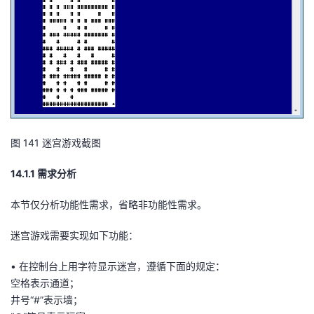
持
建
证
实
的
议
验
收
藏
图
14
1
迷宫游戏截图
14.1.1 需求分析
本节仅分析功能性需求，省略非功能性需求。
迷宫游戏需要实现如下功能：
•
在控制台上用字符显示迷宫，遵循下面的规定：
空格表示通道；
井号“
#
”表示墙；