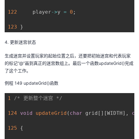
122
     player
->
y 
=
0
;
123
}
4.
更新迷宫状态
生成迷宫并设置玩家的起始位置之后，还要把初始迷宫和代表玩家
的标记“
@
”画到真正的迷宫
数组
上。最后一个函数
updateGrid
()
完成
了这个工作。
例程
14
9
updateGrid()
函数
1
/* 更新整个迷宫 */
124
void
updateGrid
(
char
 grid
[
]
[
WIDTH
]
,
co
125
{