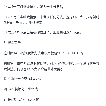
4)
从
4
号节点继续搜索，发现一个分支
5
；
5)
从
5
号节点继续搜索，未发现任何分支。这时取出第一步时暂时
跳过的
4
号节点，继续搜索；
6)
发现
4
号节点已经被搜索过了，因此跳过这个节点。
7)
搜索完毕。
这时图
14-5
的深度优先搜索顺序就是“
1->2->3->4->5
”。
利用第十章中介绍过的栈结构，可以很轻松地实现一个深度优先搜
索算法。仍以图
14-5
为例介绍基本思路：
1)
初始化一个空栈
Stack
；
图
14
6
初始化一个空栈
2)
将起始点
1
号节点入栈；