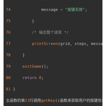
74
             message 
=
"按键无效"
;
75
}
76
/* 输出整个迷宫 */
77
printScreen
(
grid
,
 steps
,
 messag
78
}
79
exitGame
(
)
;
80
return
0
;
81
}
主函数的第
23
行调用
getKey
(
)
函数来获取用户的按键信息