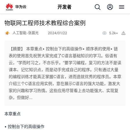
开发者
返
物联网工程师技术教程综合案例
回
人工智能-张晨光
2024/01/22
5.2k+
举
报
【摘要】 本章重点• 控制台下的高级操作• 顺序表的使用• 链
表的使用首先祝贺大家完成了C语言基础知识的学习。俗语有
云，“学而时习之，不亦乐乎。”要学习编程，复习的方法不是读
个
课本、记忆知识点，而是动手完成自己的程序。只有通过大量
的编程训练才能真正掌握C语言，进而造就优秀的程序员。本章
我
人
介绍三个C语言应用实例，意在展示C语言的强大功能，激发大
家的兴趣和学习热情。这些应用尽管看上去功能强大、实现复
的
主
杂，但做好...
开
页
本章重点
发
•
控制台下的高级操作