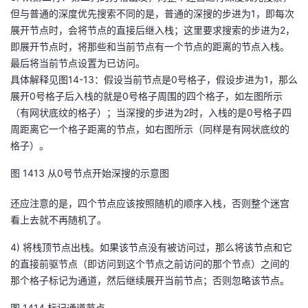
但与普通的深度优先搜索不同的是，普通的深搜的步进为
1
，即每次
展开节点时，会将节点的直接后继入栈；这里要求搜索的步进为
2
，
即展开节点时，将那些和当前节点有一个节点的距离的节点入栈。
最后将当前节点设置为已访问。
具体解释见图
14-13
：假设当前节点是
0
号格子，假设步进为
1
，那么
展开
0
号格子后入栈的就是
0
号格子周围的四个格子，如左图所示
（有网状底纹的格子）；当深搜的步进为
2
时，入栈的是
0
号格子四
周距离它一个格子距离的节点，如右图所示（同样是有网状底纹的
格子）。
图
14
13
从0号节点开始深搜的示意图
还应注意的是，四个节点应该按照随机的顺序入栈，否则整个迷宫
看上去就不再随机了。
4)
将栈顶节点出栈。如果该节点没有被访问过，那么将该节点和它
的直接前驱节点（即访问到这个节点之前访问的那个节点）之间的
那个格子标记为通道，然后继续展开当前节点；否则忽略该节点。
图
14
14
标记通道节点