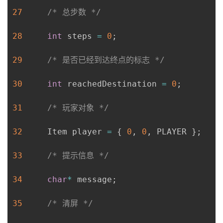
27
/* 总步数 */
28
int
 steps 
=
0
;
29
/* 是否已经到达终点的标志 */
30
int
 reachedDestination 
=
0
;
31
/* 玩家对象 */
32
     Item player 
=
{
0
,
0
,
 PLAYER 
}
;
33
/* 提示信息 */
34
char
*
 message
;
35
/* 清屏 */