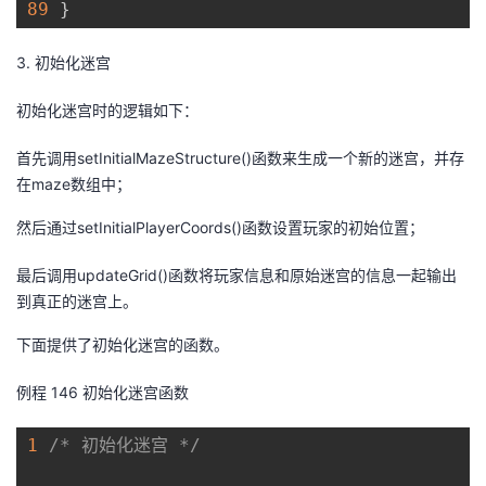
89
}
3.
初始化迷宫
初始化迷宫时的逻辑如下：
首先调用
setInitialMazeStructure()
函数来生成一个新的迷宫，并存
在
maze
数组中；
然后通过
setInitialPlayerCoords()
函数设置玩家的初始位置
；
最后调用
updateGrid()
函数将玩家信息和原始迷宫的信息一起输出
到真正的迷宫上。
下面提供了初始化迷宫的函数。
例程
14
6
初始化迷宫函数
1
/* 初始化迷宫 */