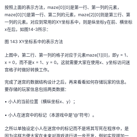
按照上面的表示方法，
m
aze[0][0]
是第一行、第一列的元素，
m
aze[0][1]
是第一行、第二列的元素，
maze[2][0]
则是第三行、第
一列的元素。
对应到常用的
XY
坐标系中，则是纵坐标
y
在前、横坐标
x
在后，如图
14-3
所示：
图
14
3
XY坐标系中的表示方法
上图中，第二行、第一列的格子对应于元素
m
aze[1][0]
，即
y = 1
、
x = 0
，而不是
x = 1
、
y
= 0
。这就需要大家
在使用
x
、
y
坐标访问迷
宫格子时做好转换工作。
完成了迷宫的数据结构设计之后，再来看看如何存储玩家的信息。
要存储的玩家信息包括两类数据：
•
小人的
当前位置（横纵坐标
x
、
y
）；
•
小人
在迷宫中的标记（本游戏中是“
@
”符号）。
之所以单独设定小人
在迷宫中的标记而不是将其写死在程序中，是
因为这样方便大家在未来对游戏进行进一步开发，例如实现增加一