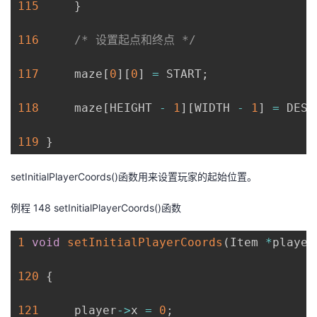
115
}
116
/* 设置起点和终点 */
117
     maze
[
0
]
[
0
]
=
 START
;
118
     maze
[
HEIGHT 
-
1
]
[
WIDTH 
-
1
]
=
 DEST
119
}
setInitial
PlayerCoords()
函数用来设置玩家的起始位置。
例程
14
8
setInitialPlayerCoords
()
函数
1
void
setInitialPlayerCoords
(
Item 
*
player
120
{
121
     player
->
x 
=
0
;