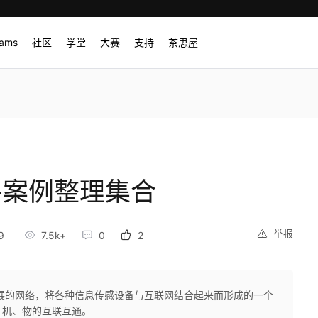
rams
社区
学堂
大赛
支持
茶思屋
-案例整理集合
举报
9
7.5k+
0
2
展的网络，将各种信息传感设备与互联网结合起来而形成的一个
、机、物的互联互通。