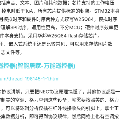
储存包括声音、文本、图片和其他数据；芯片支持的工作电压
mA，掉电时低于1uA，所有芯片提供标准的封装。STM32本身
用模拟时序和硬件时序两种方式读写W25Q64。模拟时序
理解SPI时序，通用性更高，不分MCU；硬件时序效率更
本身支持。采用华邦W25Q64 flash存储芯片。
单片机里、嵌入式系统里还是比较常见，可以用来存储图片数
日志文件等。
线遥控器(智能居家-万能遥控器)
rum/thread-196145-1-1.html
C协议讲解，只要把NEC协议原理搞懂了，其他协议都是一
控制美的空调、格力空调这些设备，就需要按照美的、格力
样，可以将逻辑分析仪插在红外线接收头的引脚上，拿个正
采集数据分析，即可得到协议规律，然后网络上也有空调按