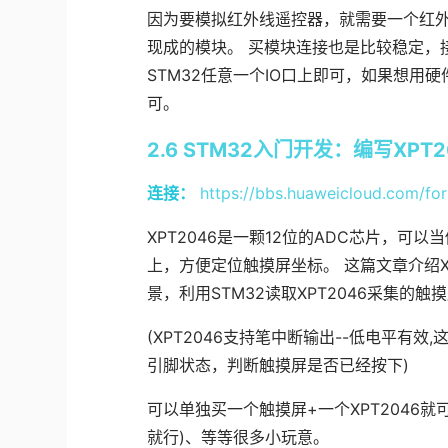
因为要模拟红外线遥控器，就需要一个红
现成的模块。 买模块连接也是比较稳定，接
STM32任意一个IO口上即可，如果想用硬
可。
2.6 STM32入门开发：编写XPT
连接：
https://bbs.huaweicloud.com/fo
XPT2046是一颗12位的ADC芯片，可
上，方便定位触摸屏坐标。 这篇文章介绍X
景，利用STM32读取XPT2046采集的触
(XPT2046支持笔中断输出--低电平
引脚状态，判断触摸屏是否已经按下)
可以单独买一个触摸屏+一个XPT2046
就行)、等等很多小玩意。