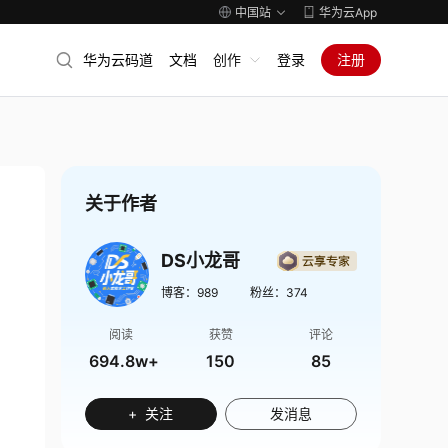
中国站
华为云App
华为云码道
文档
创作
登录
注册
关于作者
DS小龙哥
博客：
989
粉丝：
374
阅读
获赞
评论
694.8w+
150
85
+ 关注
发消息