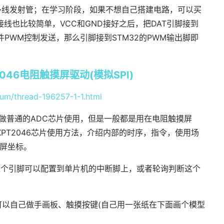
外线发射管；在学习阶段，如果不想自己搭建电路，可以买
线也比较简单，VCC和GND接好之后，把DAT引脚接到
件PWM控制发送，那么引脚接到STM32的PWM输出脚即
2046电阻触摸屏驱动(模拟SPI)
rum/thread-196257-1-1.html
以当做普通的ADC芯片使用，但是一般都是用在电阻触摸屏
PT2046芯片使用方法，介绍内部的时序，指令，使用场
摸屏坐标。
有效,这个引脚可以配置到单片机的中断脚上，或者轮询判断这个
就可以自己做手画板、触摸按键(自己用一张纸在下面画个模型