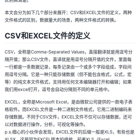
的
Programs
发
者
本文会分为如下几个部分来展开：CSV和EXCEL文件的定义，两种
文件格式的区别，数据量大的场景，两种文件格式的转换。
支
者
我
CSV和EXCEL文件的定义
持
学
的
我
CSV，全称是Comma-Separated Values，直接翻译就是用逗号分
我
堂
博
的
我
隔开值；那么CSV文件，直译就是用逗号分隔开值的文件，里面每
一行都是一条数据记录，每条记录由一个或多个字段组成，字段间
的
我
客
论
的
我
我
用逗号分隔。它是一种只能存储数据（但不能包含格式，公式，宏
等）的纯文本文件格式，支持用任何文本编辑器打开和编辑；如果
技
的
坛
圈
的
我
的
我
我们用excel打开，逗号会自动分隔到不同的单元格中。
术
云
子
直
的
我
课
的
我
EXCEL，全称是Microsoft Excel，是由微软公司提供的一款电子表
格软件。而EXCEL文件是一种二进制文件格式，它用二进制编码来
支
声
播
活
的
程
认
的
我
存储数据。不同于CSV文件，EXCEL文件不仅可以存储数据，还可
以对数据进行操作，分析，可视化等操作。
持
建
动
关
证
实
的
p.s.细心的小伙伴会发现，EXCEL文件的后缀一般是XLS，有些也是
XLSX。这是因为EXCEL版本的缘故，前者XLS（Excel