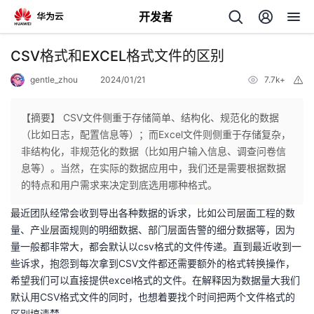
开发者
返
CSV格式和EXCEL格式文件的区别
回
gentle_zhou
2024/01/21
7.7k+
举
报
【摘要】 CSV文件侧重于存储简单、结构化、规范化的数据
（比如日志，配置信息等）；而Excel文件则侧重于存储复杂，
非结构化，非规范化的数据（比如用户输入信息、调查问卷信
个
息等）。当然，在实际的数据应用中，我们还是需要根据数据
的特点和用户需求来决定到底选用哪种格式。
我
人
最近团队经常会收到导出各种数据的诉求，比如公司层面工程的数
量、产业层面规则的明细数据、部门层面告警的细分数据等，因为
我
的
主
量一般都非常大，都会默认以csv格式的文件传递。直到最近收到一
些诉求，抱怨到每次拿到CSV文件都还需要额外的格式转换操作，
我
的
开
页
希望我们可以直接提供excel格式的文件。在解释因为数据量大我们
默认用CSV格式文件的同时，也想着要找个时间把两个文件格式的
我
的
开
发
区别搞清楚。