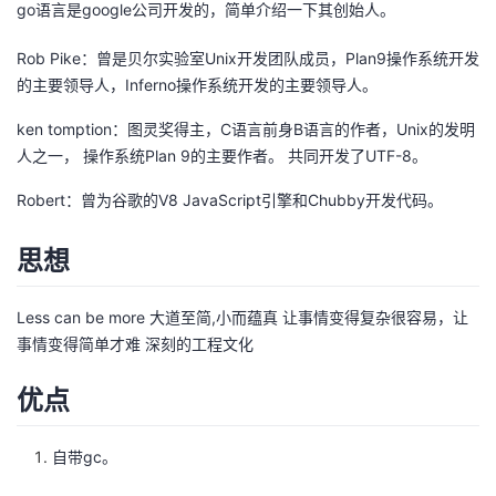
go语言是google公司开发的，简单介绍一下其创始人。
的
Programs
发
者
Rob Pike：曾是贝尔实验室Unix开发团队成员，Plan9操作系统开发
的主要领导人，Inferno操作系统开发的主要领导人。
支
者
我
ken tomption：图灵奖得主，C语言前身B语言的作者，Unix的发明
持
学
的
我
人之一， 操作系统Plan 9的主要作者。 共同开发了UTF-8。
我
堂
博
的
我
Robert：曾为谷歌的V8 JavaScript引擎和Chubby开发代码。
的
我
客
论
的
我
思想
我
技
的
坛
圈
的
我
的
我
Less can be more 大道至简,小而蕴真 让事情变得复杂很容易，让
事情变得简单才难 深刻的工程文化
术
云
子
直
的
我
课
的
我
优点
支
声
播
活
的
程
认
的
我
自带gc。
持
建
动
关
证
实
的