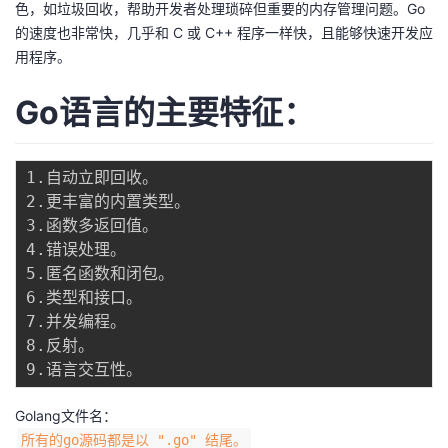
色，如垃圾回收，帮助开发者处理琐碎但重要的内存管理问题。Go
的速度也非常快，几乎和 C 或 C++ 程序一样快，且能够快速开发应
用程序。
Go语言的主要特征：
1.自动立即回收。

2.更丰富的内置类型。

3.函数多返回值。

4.错误处理。

5.匿名函数和闭包。

6.类型和接口。

7.并发编程。

8.反射。

Golang文件名：
所有的go源码都是以 ".go" 结尾。