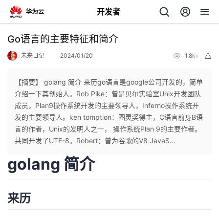
开发者
返
Go语言的主要特征和简介
回
未来日记
2024/01/20
1.8k+
举
报
【摘要】 golang 简介 来历go语言是google公司开发的，简单
介绍一下其创始人。Rob Pike：曾是贝尔实验室Unix开发团队
成员，Plan9操作系统开发的主要领导人，Inferno操作系统开
个
发的主要领导人。ken tomption：图灵奖得主，C语言前身B语
言的作者，Unix的发明人之一， 操作系统Plan 9的主要作者。
我
人
共同开发了UTF-8。Robert：曾为谷歌的V8 JavaS...
golang 简介
我
的
主
我
的
开
页
来历
我
的
开
发