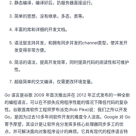
静态编译，编译好后，扔服务器直接运行。
议
注
验
收
简单的思想，没有继承，多态，类等。
藏
丰富的库和详细的开发文档。
语法层支持并发，和拥有同步并发的channel类型，使并发开
发变得非常方便。
简洁的语法，提高开发效率，同时提高代码的阅读性和可维护
性。
超级简单的交叉编译，仅需更改环境变量。
Go 语言是谷歌 2009 年首次推出并在 2012 年正式发布的一种全新
的编程语言，可以在不损失应用程序性能的情况下降低代码的复杂
性。谷歌首席软件工程师罗布派克(Rob Pike)说：我们之所以开发
Go，是因为过去10多年间软件开发的难度令人沮丧。Google 对 Go
寄予厚望，其设计是让软件充分发挥多核心处理器同步多工的优
点，并可解决面向对象程序设计的麻烦。它具有现代的程序语言特