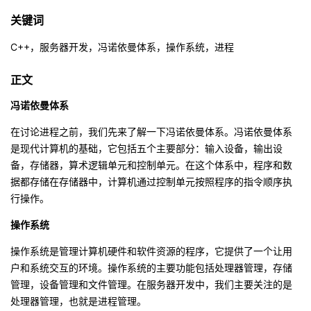
关键词
的
Programs
发
者
C++，服务器开发，冯诺依曼体系，操作系统，进程
支
者
我
正文
持
学
的
我
冯诺依曼体系
我
堂
博
的
我
在讨论进程之前，我们先来了解一下冯诺依曼体系。冯诺依曼体系
是现代计算机的基础，它包括五个主要部分：输入设备，输出设
的
我
客
论
的
我
我
备，存储器，算术逻辑单元和控制单元。在这个体系中，程序和数
据都存储在存储器中，计算机通过控制单元按照程序的指令顺序执
技
的
坛
圈
的
我
的
我
行操作。
术
云
操作系统
子
直
的
我
课
的
我
操作系统是管理计算机硬件和软件资源的程序，它提供了一个让用
支
声
播
活
的
程
认
的
我
户和系统交互的环境。操作系统的主要功能包括处理器管理，存储
管理，设备管理和文件管理。在服务器开发中，我们主要关注的是
持
建
动
关
证
实
的
处理器管理，也就是进程管理。