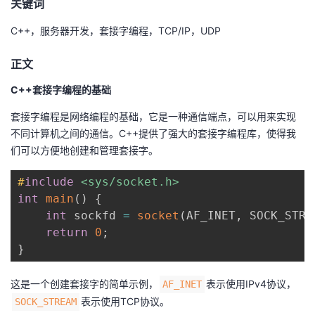
关键词
者
C++，服务器开发，套接字编程，TCP/IP，UDP
我
正文
C++套接字编程的基础
的
我
套接字编程是网络编程的基础，它是一种通信端点，可以用来实现
博
的
我
不同计算机之间的通信。C++提供了强大的套接字编程库，使得我
们可以方便地创建和管理套接字。
客
论
的
我
#
include
<sys/socket.h>
坛
圈
的
我
int
main
(
)
{
int
 sockfd 
=
socket
(
AF_INET
,
 SOCK_STRE
子
直
的
我
return
0
;
}
我
播
活
的
这是一个创建套接字的简单示例，
表示使用IPv4协议，
AF_INET
我
动
关
的
表示使用TCP协议。
SOCK_STREAM