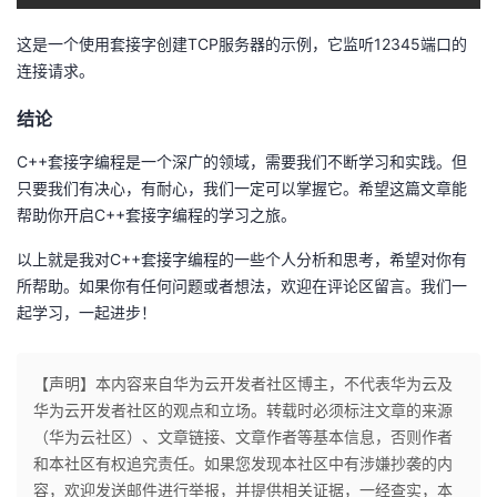
持
建
证
实
的
这是一个使用套接字创建TCP服务器的示例，它监听12345端口的
议
验
收
连接请求。
结论
藏
C++套接字编程是一个深广的领域，需要我们不断学习和实践。但
只要我们有决心，有耐心，我们一定可以掌握它。希望这篇文章能
帮助你开启C++套接字编程的学习之旅。
以上就是我对C++套接字编程的一些个人分析和思考，希望对你有
所帮助。如果你有任何问题或者想法，欢迎在评论区留言。我们一
起学习，一起进步！
【声明】本内容来自华为云开发者社区博主，不代表华为云及
华为云开发者社区的观点和立场。转载时必须标注文章的来源
（华为云社区）、文章链接、文章作者等基本信息，否则作者
和本社区有权追究责任。如果您发现本社区中有涉嫌抄袭的内
容，欢迎发送邮件进行举报，并提供相关证据，一经查实，本