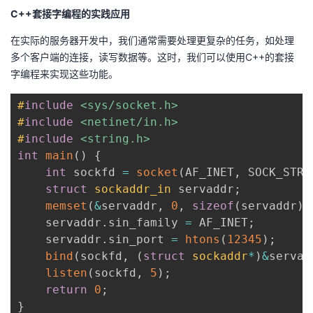
C++套接字编程的实践应用
我
注
的
开
在实际的服务器开发中，我们通常需要处理更复杂的任务，如处理
的
Programs
发
多个客户端的连接，读写数据等。这时，我们可以使用C++的套接
字编程来实现这些功能。
支
者
#
include
<sys/socket.h>
持
学
#
include
<netinet/in.h>
#
include
<string.h>
我
堂
int
main
(
)
{
int
 sockfd 
=
socket
(
AF_INET
,
 SOCK_STRE
的
我
我
struct
sockaddr_in
 servaddr
;
memset
(
&
servaddr
,
0
,
sizeof
(
servaddr
)
)
技
的
的
我
    servaddr
.
sin_family 
=
 AF_INET
;
    servaddr
.
sin_port 
=
htons
(
12345
)
;
术
云
课
的
我
bind
(
sockfd
,
(
struct
sockaddr
*
)
&
servad
listen
(
sockfd
,
5
)
;
支
声
程
认
的
我
return
0
;
}