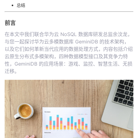
持
建
证
实
的
总结
议
验
收
前言
藏
在本文中我们联合华为云 NoSQL 数据库研发总监余汶龙，
与您一起探讨华为云多模数据库 GeminiDB 的技术架构，
以及它们如何革新当代应用的数据处理方式，内容包括介绍
云原生分布式多模架构，四种数据模型接口及其竞争力特
性，GeminiDB 的应用场景：游戏、监控、智慧生活、无损
迁移。