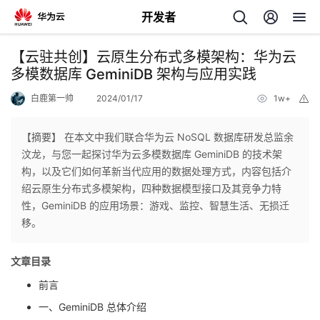
开发者
返
【云驻共创】云原生分布式多模架构：华为云
回
多模数据库 GeminiDB 架构与应用实践
白鹿第一帅
2024/01/17
1w+
举
报
【摘要】 在本文中我们联合华为云 NoSQL 数据库研发总监余
汶龙，与您一起探讨华为云多模数据库 GeminiDB 的技术架
个
构，以及它们如何革新当代应用的数据处理方式，内容包括介
绍云原生分布式多模架构，四种数据模型接口及其竞争力特
我
人
性，GeminiDB 的应用场景：游戏、监控、智慧生活、无损迁
移。
的
主
文章目录
开
页
前言
一、GeminiDB 总体介绍
发