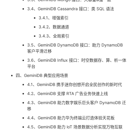
我
注
的
开
3.4、GeminiDB Cassandra 接口：类 SQL 语法
3.4.1、增强索引
的
Programs
发
3.4.2、数据通道
支
者
3.4.3、全局索引
3.5、GeminiDB DynamoDB 接口：助力 DynamoDB
持
学
客户平滑迁移
3.6、GeminiDB Influx 接口：时空数据存、算、析一体
我
堂
平台
四、GeminiDB 典型应用场景
的
我
我
4.1、GeminiDB 携手迷你创想开启全民创作的新时代
技
的
的
我
4.2、GeminiDB 支撑 RTA 广告业务快速上线
4.3、GeminiDB 助力数字娱乐巨头客户 DynamoDB 迁
术
云
课
的
我
移
4.4、GeminiDB 助力华为终端云打造体验天花板
支
声
程
认
的
我
4.5、GeminiDB 助力 loT 场景数据分析实现万物互联