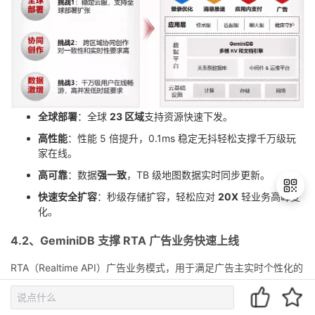
全球部署
：全球
23 区域
支持资源快速下发。
高性能
：性能 5 倍提升，0.1ms 稳定无抖轻松支撑千万级玩
家在线。
高可靠
：数据
强一致
，TB 级地图数据实时同步更新。
快速安全扩容
：秒级存储扩容，轻松应对
20X
轻业务高峰变
化。
4.2、GeminiDB 支撑 RTA 广告业务快速上线
退
出
RTA（Realtime API）广告业务模式，用于满足广告主实时个性化的
登
投放需求，在竞价中减少资金浪费，具体如下图所示：
录