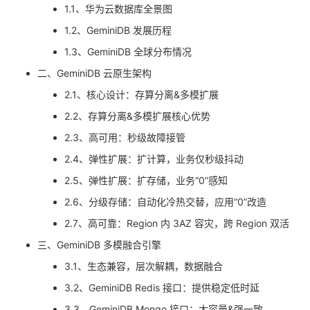
1.1、华为云数据库全景图
者
1.2、GeminiDB 发展历程
1.3、GeminiDB 全球分布情况
我
二、GeminiDB 云原生架构
的
我
2.1、核心设计：存算分离&多模扩展
2.2、存算分离&多模扩展核心优势
博
的
我
2.3、高可用：秒级故障接管
客
论
的
我
2.4、弹性扩展：扩计算，业务仅秒级抖动
2.5、弹性扩展：扩存储，业务“0”感知
坛
圈
的
我
2.6、分级存储：自动化冷热交替，应用“0”改造
2.7、高可靠：Region 内 3AZ 容灾，跨 Region 双活
子
直
的
我
三、GeminiDB 多模融合引擎
我
播
活
的
3.1、生态兼容，层次解耦，数据融合
3.2、GeminiDB Redis 接口：提供稳定低时延
我
动
关
的
3.3、GeminiDB Mongo 接口：大容量&强一致