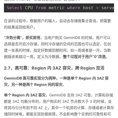
Select
 CPU 
from
 metric 
where
 host 
=
 server
在读的过程中，根据用户的输入，自动去存储做集合查询，把需要
的结果返回给用户。
“冷热分离”，即买即用
，当用户购买 GeminiDB 的时候，用户可以
选择是否开启冷存储，同时冷存储的空间的范围也可以选定，在创
建一张表的时候，指定好数据到期时间，如一周或者是一月，当数
据插进来超过一周，定义为冷数据，
整个过程对于用户“0”改造
。
2.7、高可靠：Region 内 3AZ 容灾，跨 Region 双活
GeminiDB 高可靠实现分为两种，一种是单个 Region 内 3AZ 容
灾，另一种是两个 Region 间的容灾
。
单个 Region 内 3AZ 容灾
，GeminiDB 支持 3AZ 可靠，计算和存储
都是 3AZ 均衡分布的，用户购买的 3AZ 节点数大于 3 的时候，会
将其均匀分布到不同 AZ 上，其中一个机房的计算、存储或者计算存
储同时掉电，都能实现防御故障，不会影响整个实例的可靠性和可